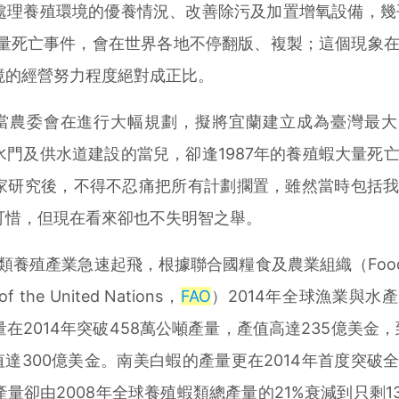
理養殖環境的優養情況、改善除污及加置增氧設備，幾乎
大量死亡事件，會在世界各地不停翻版、複製；這個現象
境的經營努力程度絕對成正比。
年正當農委會在進行大幅規劃，擬將宜蘭建立成為臺灣最
門及供水道建設的當兒，卻逢1987年的養殖蝦大量死
家研究後，不得不忍痛把所有計劃擱置，雖然當時包括
可惜，但現在看來卻也不失明智之舉。
養殖產業急速起飛，根據聯合國糧食及農業組織（Food a
n of the United Nations，
FAO
）2014年全球漁業與水
2014年突破458萬公噸產量，產值高達235億美金，到
值達300億美金。南美白蝦的產量更在2014年首度突破
產量卻由2008年全球養殖蝦類總產量的21%衰減到只剩1