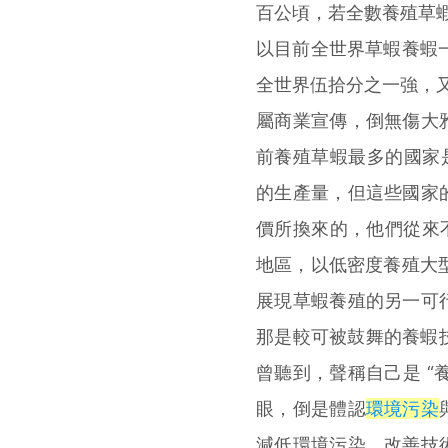
百公頃，若全數養殖草
以目前全世界草蝦養蝦
全世界伍拾分之一強，又
屬商業宣傳，倒無傷大
前養殖草蝦最多的國家
的生產量，但這些國家
價所換來的，他們從來
地區，以低密度養殖大
展現草蝦養殖的另一可
那是較可被鼓舞的養蝦
曾聽到，聲稱自己是 “
眼，倒是體認
環境污染
減低環境污染，改善技