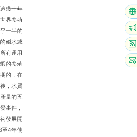
的這幾十年
全世界養殖
幾乎一半的
有的鹹水或
時所有運用
草蝦的養殖
獲期的，在
用後，水質
原產量的五
獨發事件，
技術發展開
3至4年使