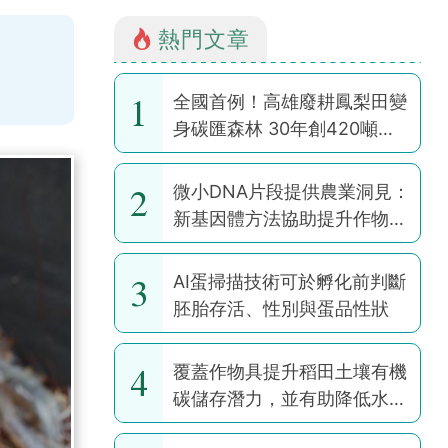
熱門文章
1
全國首例！高雄廢耕鳳梨田變
身碳匯森林 30年創420噸碳
權
2
微小DNA片段提供農業洞見：
新基因體方法協助提升作物韌
性
3
AI蛋掃描技術可於孵化前判斷
胚胎存活、性別與蛋品性狀
4
覆蓋作物具提升稻田土壤有機
碳儲存潛力，並有助降低水稻
耕作全球暖化潛勢