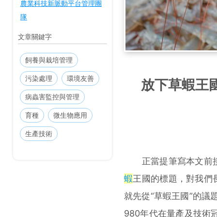
農業科技新脈動平台管理團
隊
文章關鍵字
飼養與栽培管理
污染處理
環境友善
放下草蝦王
病蟲害監控與管理
育種
微生物應用
生產技術
正當提筆寫本文前接
蝦
王國的標題，對我們
就先從“草蝦王國”的議
980年代在量產及技術