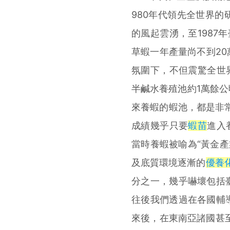
980年代領先全世界
的風起雲湧，至1987
草蝦一年產量尚不到2
氛圍下，不但震驚全世
半鹹水養殖池約1萬餘
來養蝦的蝦池，都是非常
成績幾乎只要
蝦苗
進入
當時養蝦被喻為“黃金產
及底質環境逐漸的
優養
分之一，幾乎嚇壞包括
往後我們透過在各國輔
來後，在東南亞諸國甚