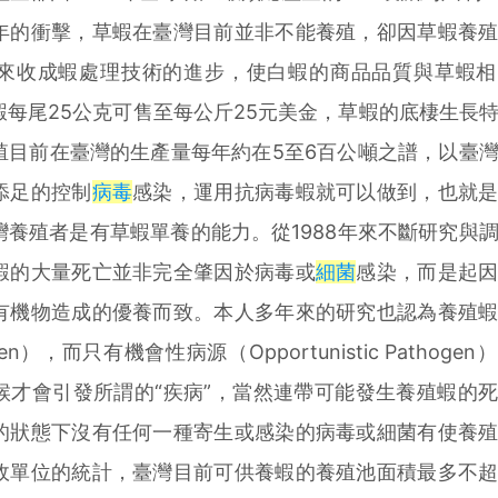
年的衝擊，草蝦在臺灣目前並非不能養殖，卻因草蝦養
來收成蝦處理技術的進步，使白蝦的商品品質與草蝦相
每尾25公克可售至每公斤25元美金，草蝦的底棲生長
殖目前在臺灣的生產量每年約在5至6百公噸之譜，以臺
添足的控制
病毒
感染，運用抗病毒蝦就可以做到，也就
養殖者是有草蝦單養的能力。從1988年來不斷研究與
蝦的大量死亡並非完全肇因於病毒或
細菌
感染，而是起
有機物造成的優養而致。本人多年來的研究也認為養殖
hogen），而只有機會性病源（Opportunistic Pathoge
候才會引發所謂的“疾病”，當然連帶可能發生養殖蝦的
的狀態下沒有任何一種寄生或感染的病毒或細菌有使養
政單位的統計，臺灣目前可供養蝦的養殖池面積最多不