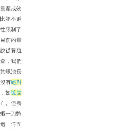
殖量產成效
比並不遜
特性限制了
灣目前的量
是說從養殖
調查，我們
因於蝦池長
蝦沒有
絕對
n），如
弧菌
死亡。但養
殖蝦一刀斃
超過一仟五