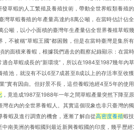
的研發草蝦的人工繁殖及養殖技術，帶動全世界蝦類養殖
年臺灣草蝦養殖的年產量高達約8萬公噸，在當時估計佔
0萬公噸，以小小面積的臺灣年生產量佔全世界養殖草蝦
界，不被稱“草蝦王國”都困難，但是在當時臺灣是集所
公頃的面積來養蝦，根據我們過去的觀察紀錄顯示：在當
適合草蝦成長的“新環境”，所以在1984至1987幾年內
養殖池，就沒有不以6至7成甚至8成以上的存活率至收
業”實有因由。但好景不長，這些養蝦池經4至5年的使
化
，竟造成1987至1988年一年之間草蝦產量突然下降至
臺灣在內的全世界養蝦人。其實這個現象也非只臺灣的
導養蝦及進行調查的機會，逐漸了解自從
高密度養殖
蝦
至中南美洲的養蝦國到最近新興養蝦國的印度，幾乎歷經