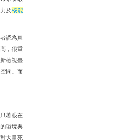
水力及
核能
者認為真
提高，很重
重新檢視臺
的空間。而
只著眼在
效的環境與
針對大量死