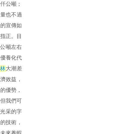
二仟公噸；
產量也不過
際的宣傳如
出指正。目
萬公噸左右
境優養化代
樹林
大潮差
經濟效益，
境的優勢，
，但我們可
麼光采的字
當的技術，
於未來養蝦