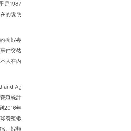
是1987
在在的說明
大的養蝦專
亡事件突然
我本人在內
nd Ag
產養殖統計
2016年
全球養殖蝦
3%。蝦類