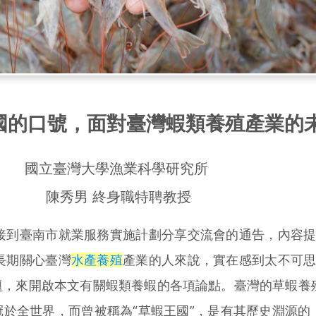
國的口號，面對臺灣蝦類養殖產業的
國立臺灣大學漁業科學研究所
陳秀男
終身職特聘教授
到臺南市就業服務實施計劃分享交流會的通告，內容提
長期關心臺灣
水產養殖
產業的人來說，實在感到太不可
題，來開啟本文有關蝦類養蝦的各項論點。臺灣的草蝦養
冠於全世界，而曾被稱為“草蝦王國”，是有其歷史淵源的