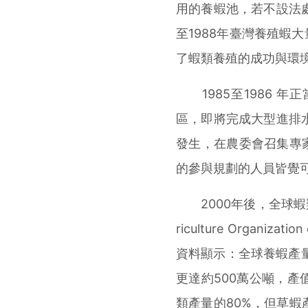
用的養蝦池，若不設法處
至1988年臺灣養殖蝦
了蝦類養殖的成功與環
1985至1986 
區，即將完成大型進排水
發生，在農委會召集專
的參與規劃的人員皆覺
2000年後，全球蝦類
riculture Organizatio
資料顯示：全球養蝦產量在
更達約500萬公噸，產
類產量的80%，但草蝦