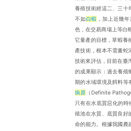
養殖技術經這二、三十
不如
白蝦
，加上近幾年
色，在交易商場上等白蝦
它量產的目標，草蝦養
產技術，根本不需畫蛇
技術來評估，目前在臺灣
的成果顯示：過去養殖
期的水域環境及餌料等
病原
（Definite Pat
只有在水底質惡化的時
殖池在水質、底質良好
命的能力。根據我國農