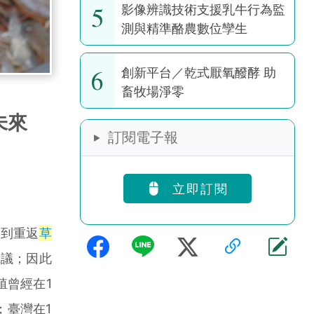
5
影像辨識技術支援乳牛行為監
測與精準酪農數位孿生
6
創新平台／乾式厭氧醱酵 助
畜牧場淨零
未來
訂閱電子報
立即訂閱
到重返
草
思議；因此
殖曾經在1
；臺灣在1