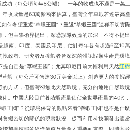
蝦成功（每公頃每年8公噸），一年的收成也不過是一萬
一年收成量是63萬餘噸來估算，臺灣全年草蝦若達最高
如何奢望重返“草蝦王國”？重返“草蝦王國”這種不切實
雅，但由學術界提出，深恐誤導效應的加深，不得不提
是越南、印度、泰國及印尼，估計每年各有超過6至10
的執政者、研究者及養蝦者皆深深的體認蝦類生產是環
不提自己是“草蝦王國”；尤其印尼目前大幅利用天然
紅
型草蝦（每公斤可售達30元美金以上）創造更大的養蝦
行的方式，但臺灣卻無此天然環境，充分的運用自然環
技術。中國大陸目前養殖蝦產量估佔全世界產量的40%
養蝦王國”？從環境保育的觀點來看“養蝦王國”也不是什
與養蝦密切的關係的現實狀況，從而利用科技開發出適
術增加養殖蝦的經濟價值及量產才重要而實際，同時基