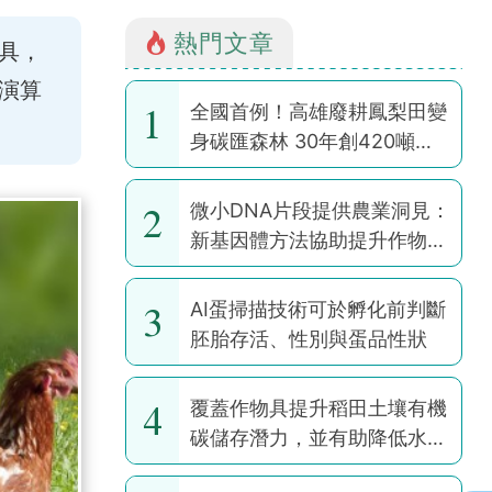
熱門文章
具，
演算
1
全國首例！高雄廢耕鳳梨田變
身碳匯森林 30年創420噸碳
權
2
微小DNA片段提供農業洞見：
新基因體方法協助提升作物韌
性
3
AI蛋掃描技術可於孵化前判斷
胚胎存活、性別與蛋品性狀
4
覆蓋作物具提升稻田土壤有機
碳儲存潛力，並有助降低水稻
耕作全球暖化潛勢