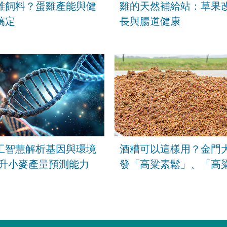
雞飼料？蛋雞產能與健
雞的天然補給站：草果
搞定
長與腸道健康
工智慧解析基因與環境
酒糟可以這樣用？金門
提升小麥產量預測能力
發「高粱素鬆」、「高
料」降低5成甲烷排放