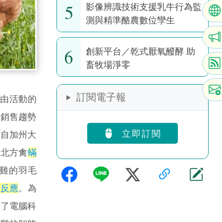
5
影像辨識技術支援乳牛行為監
測與精準酪農數位孿生
6
創新平台／乾式厭氧醱酵 助
畜牧場淨零
訂閱電子報
禽自由活動的
蛋銷售趨勢
立即訂閱
來自加州大
注於北方禽
蟎
雞的羽毛
疫反應
。為
合了電腦科