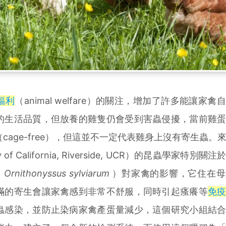
福利
（animal welfare）的關注，增加了許多能讓家
的生活品質，但放養的雞隻仍會受到害蟲侵擾，當前雞
cage-free），但這並不一定代表雞身上沒有寄生蟲。
 of California, Riverside, UCR）的昆蟲學家特別關
，
Ornithonyssus sylviarum
）對家禽的影響，它住在母
蟎的寄生會讓家禽感到非常不舒服，同時引起瘙癢等
免
蟲感染，並防止染病家禽產蛋量減少，這個研究小組結