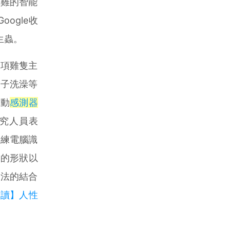
「雞的智能
ogle收
生蟲。
項雞隻主
沙子洗澡等
運動
感測器
研究人員表
訓練電腦識
上的形狀以
方法的結合
閱讀】人性