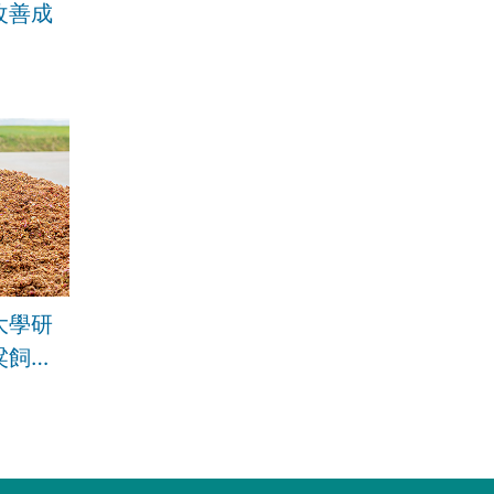
改善成
大學研
粱飼