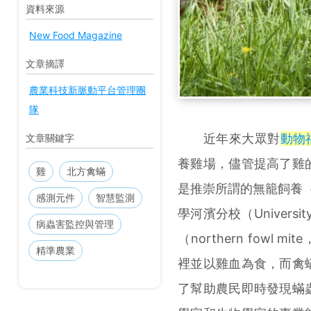
資料來源
New Food Magazine
文章摘譯
農業科技新脈動平台管理團
隊
近年來大眾對
動物
文章關鍵字
養雞場，儘管提高了雞
雞
北方禽蟎
是推崇所謂的無籠飼養（
感測元件
智慧監測
學河濱分校（University
病蟲害監控與管理
（northern fowl mite
精準農業
裡並以雞血為食，而禽
了幫助農民即時發現蟎