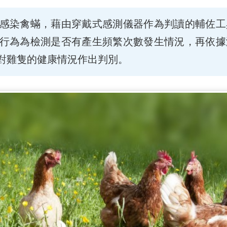
感染禽蟎，藉由穿戴式感測儀器作為判讀的輔佐工
行為為檢測是否有產生頻繁次數發生情況，再依據
對雞隻的健康情況作出判別。