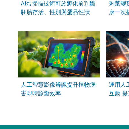
AI蛋掃描技術可於孵化前判斷
剩菜變
胚胎存活、性別與蛋品性狀
康一次
人工智慧影像辨識提升植物病
運用人
害即時診斷效率
互動 