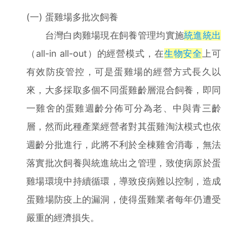
(一) 蛋雞場多批次飼養
台灣白肉雞場現在飼養管理均實施
統進統出
（all-in all-out）的經營模式，在
生物安全
上可
有效防疫管控，可是蛋雞場的經營方式長久以
來，大多採取多個不同蛋雞齡層混合飼養，即同
一雞舍的蛋雞週齡分佈可分為老、中與青三齡
層，然而此種產業經營者對其蛋雞淘汰模式也依
週齡分批進行，此將不利於全棟雞舍消毒，無法
落實批次飼養與統進統出之管理，致使病原於蛋
雞場環境中持續循環，導致疫病難以控制，造成
蛋雞場防疫上的漏洞，使得蛋雞業者每年仍遭受
嚴重的經濟損失。