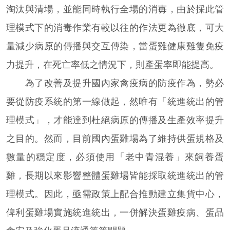
淘汰與清場，並能同時執行全場的消毐，由於採此管
理模式下的消毒作業有較以往的作法更為徹底，可大
量減少病原的傳播與交互傳染，當蛋雞健康雞隻免疫
力提升，在死亡率低之情況下，則產蛋率即能提高。
為了改善及提升國內家禽疫病的防疫作為，勢必
要從防疫系統的第一線做起，然唯有「統進統出的管
理模式」，才能達到杜絕病原的傳播及生產效率提升
之目的。然而，目前國內蛋雞場為了維持供蛋規格及
數量的穩定度，必須使用「老中青混養」來飼養蛋
雞，長期以來影響整體蛋雞場皆能採取統進統出的管
理模式。因此，亟需政策上配合推動建立集貨中心，
俾利蛋雞場實施統進統出，一併解決蛋雞疫病、蛋品