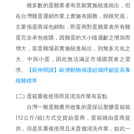
雖多數的蛋雞業者有意願實施統進統出，但
在台灣雞蛋運銷作業上實施有困難，歸根究底，
主要係蛋商採包銷制，即蛋商對蛋雞業者所有雞
蛋完全承包收購，因雞蛋的大小隨週齡之增加而
增大，當蛋雞場若實施統進統出，則無多元化之
大、中與小蛋，因此無法滿足市場購買者之需
求。
【延伸閱讀】歐洲動物保護組織呼籲提高養
殖雞標準
(二) 蛋箱重複使用而其清洗作業有盲點
台灣一般蛋雞農所收集的蛋採以塑膠蛋箱裝
(12公斤/箱)方式交貨給蛋商，蛋箱雖由蛋商提
供，但是其重複使用且未貫徹清洗作業，如此一