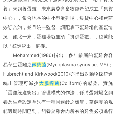
養」來飼養蛋雞。未來農委會畜牧處希望成立「集貨
中心」，集合地區的中小型蛋雞場，集貨中心和蛋商
簽訂合約，並且統一監督、調配底下蛋雞場的產蛋情
況，如此一來，蛋雞場就無須「拚供蛋數」，也就能
以「統進統出」飼養。
Mohammed(1986)指出，多年齡層的蛋雞舍容
易孳生蛋雞之
黴漿菌
(Mycoplasma synoviae, MS)；
Hubrecht and Kirkwood(2010)亦指出對動物採統進
統出管理可減少
大腸桿菌
(Coliform)的感染。實施
「蛋雞統進統出」管理模式的作法，係將蛋雞場之飼
養及生產設定為只有一種同週齡之雞隻，當飼養的規
範週期時間已到，飼養於雞舍內所有的雞隻必須進行