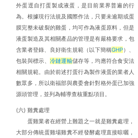
外蛋逕自打蛋製成液蛋，是目前業界普遍的行
為。根據現行法規及國際作法，只要未逾期或蛋
膜完整未破裂的雞蛋，均可作為液蛋原料，但是
液蛋製造及其相關產品的管理是有嚴格要求，包
含業者登錄、良好衛生規範（以下簡稱
GHP
）、
包裝與標示、
冷鏈運輸
儲存等，均應符合食安法
相關規範。由於前述打蛋行為製作液蛋的業者人
數眾多，所以衛福部與農委會針對格外蛋已加強
源頭管理，並列為輔導查核重點項目。
(六) 雞糞處理
蛋雞業者在經營上難題之一就是雞糞處理，
大部分傳統蛋雞場雞糞不經發酵處理直接晾曬，