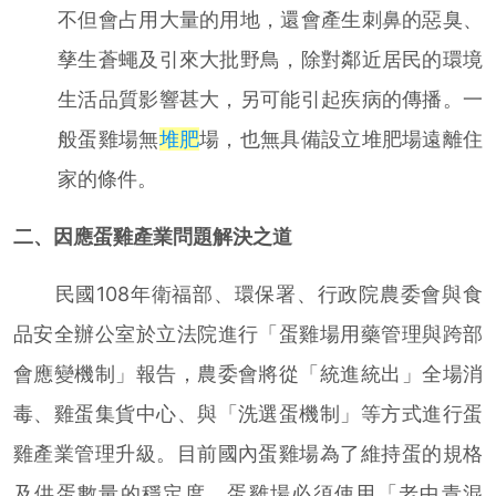
不但會占用大量的用地，還會產生刺鼻的惡臭、
孳生蒼蠅及引來大批野鳥，除對鄰近居民的環境
生活品質影響甚大，另可能引起疾病的傳播。一
般蛋雞場無
堆肥
場，也無具備設立堆肥場遠離住
家的條件。
二、因應蛋雞產業問題解決之道
民國108年衛福部、環保署、行政院農委會與食
品安全辦公室於立法院進行「蛋雞場用藥管理與跨部
會應變機制」報告，農委會將從「統進統出」全場消
毒、雞蛋集貨中心、與「洗選蛋機制」等方式進行蛋
雞產業管理升級。目前國內蛋雞場為了維持蛋的規格
及供蛋數量的穩定度，蛋雞場必須使用「老中青混