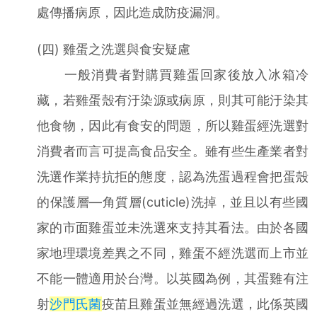
處傳播病原，因此造成防疫漏洞。
(四) 雞蛋之洗選與食安疑慮
一般消費者對購買雞蛋回家後放入冰箱冷
藏，若雞蛋殼有汙染源或病原，則其可能汙染其
他食物，因此有食安的問題，所以雞蛋經洗選對
消費者而言可提高食品安全。雖有些生產業者對
洗選作業持抗拒的態度，認為洗蛋過程會把蛋殼
的保護層—角質層(cuticle)洗掉，並且以有些國
家的市面雞蛋並未洗選來支持其看法。由於各國
家地理環境差異之不同，雞蛋不經洗選而上市並
不能一體適用於台灣。以英國為例，其蛋雞有注
射
沙門氏菌
疫苗且雞蛋並無經過洗選，此係英國