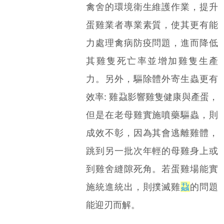
禽舍的環境衛生維護作業，提升
蛋雞業者專業素質，使其更有能
力處理禽病防疫問題，進而降低
其雞隻死亡率並增加雞隻生產
力。另外，驅除體外寄生蟲更有
效率: 雞蝨影響雞隻健康與產蛋，
但是在老母雞實施噴藥驅蟲，則
成效不彰，因為其會逃離雞體，
跳到另一批次年輕的母雞身上或
到雞舍縫隙死角。若蛋雞場能實
施統進統出，則撲滅雞
蝨
的問題
能迎刃而解。