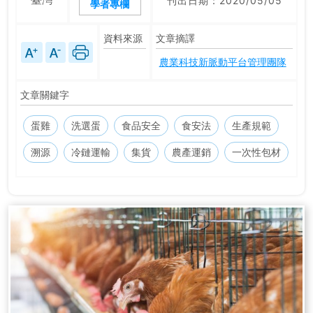
刊出日期：2020/05/05
學者專欄
資料來源
文章摘譯
農業科技新脈動平台管理團隊
文章關鍵字
蛋雞
洗選蛋
食品安全
食安法
生產規範
溯源
冷鏈運輸
集貨
農產運銷
一次性包材