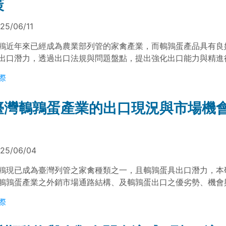
策
25/06/11
鶉近年來已經成為農業部列管的家禽產業，而鵪鶉蛋產品具有良
出口潛力，透過出口法規與問題盤點，提出強化出口能力與精進
，以提升臺灣鵪鶉蛋之出口績效。
際
臺灣鵪鶉蛋產業的出口現況與市場機
25/06/04
鶉現已成為臺灣列管之家禽種類之一，且鵪鶉蛋具出口潛力，本
鵪鶉蛋產業之外銷市場通路結構、及鵪鶉蛋出口之優劣勢、機會
出改善建議。
際