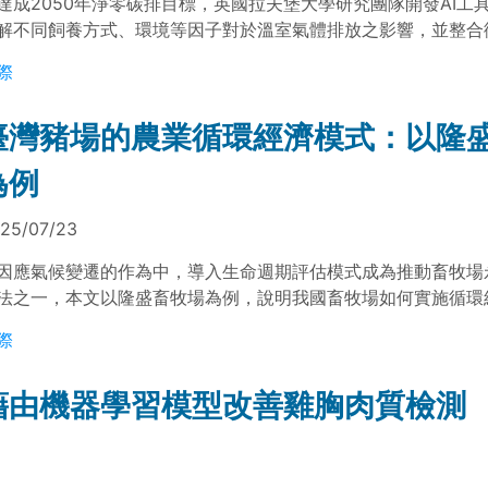
達成2050年淨零碳排目標，英國拉夫堡大學研究團隊開發AI工
解不同飼養方式、環境等因子對於溫室氣體排放之影響，並整合
料集與AI建立數位孿生平臺，預測未來排放量，有助於淨零決策
際
臺灣豬場的農業循環經濟模式：以隆
為例
25/07/23
因應氣候變遷的作為中，導入生命週期評估模式成為推動畜牧場
法之一，本文以隆盛畜牧場為例，說明我國畜牧場如何實施循環
畜牧場的轉型。
際
藉由機器學習模型改善雞胸肉質檢測