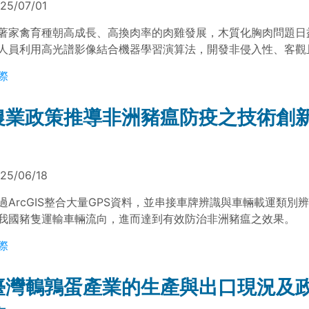
25/07/01
著家禽育種朝高成長、高換肉率的肉雞發展，木質化胸肉問題日
人員利用高光譜影像結合機器學習演算法，開發非侵入性、客觀
質胸肉辨識方法，透過導入神經網路架構搜尋模型（NAS-WD
際
準確率達95%，有望未來能應用於產業，協助快速及精準的檢測
農業政策推導非洲豬瘟防疫之技術創
25/06/18
過ArcGIS整合大量GPS資料，並串接車牌辨識與車輛載運類別
我國豬隻運輸車輛流向，進而達到有效防治非洲豬瘟之效果。
際
臺灣鵪鶉蛋產業的生產與出口現況及