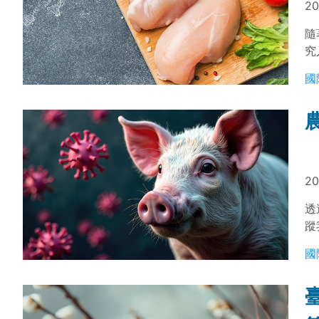
20
隨
究
木
國
識
20
透
蹤
國