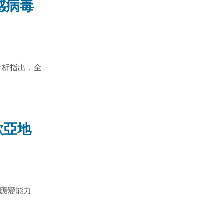
感病毒
件分析指出，全
歐亞地
病應變能力