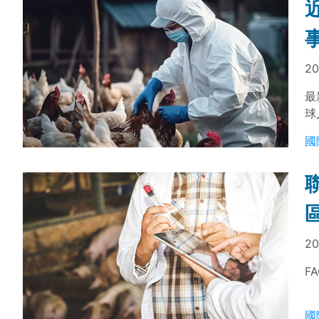
20
最
球
國
20
F
國