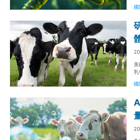
究
國
20
美
乳
具
國
20