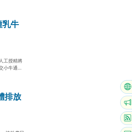
種乳牛
人工授精將
交小牛通常
體排放