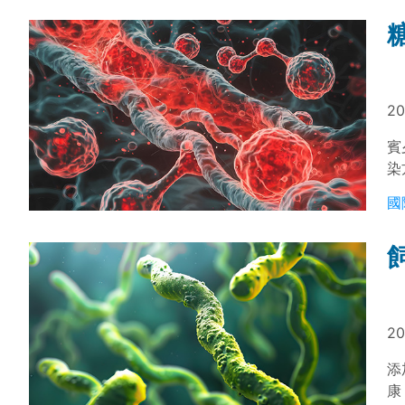
20
賓
染
國
20
添
康