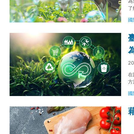
為
了
資
國
20
在
方
行
國