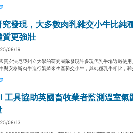
，期望未來能應用於傳統家禽或畜牧業以促進食品安全。
際
研究發現，大多數肉乳雜交小牛比純
體質更強壯
25/08/19
國賓夕法尼亞州立大學的研究團隊發現許多現代乳牛場透過使用
牛與安格斯肉牛進行繁殖來生產雜交小牛，與純種乳牛相比，雜
有更好的肉質和更高的市場價值，有助於創造額外的收入來源。
際
AI 工具協助英國畜牧業者監測溫室氣
量
25/08/13