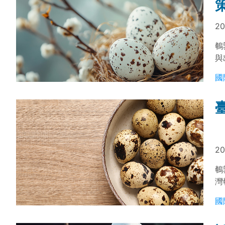
20
鵪
與
法
國
20
鵪
灣
提
國