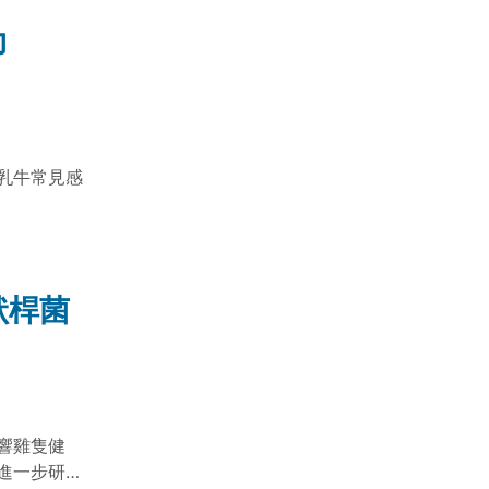
力
乳牛常見感
狀桿菌
響雞隻健
進一步研