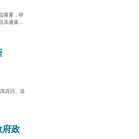
益嚴重，研
且高通量的
），使模型辨
肉質。
新
辨識資訊，追
政府政