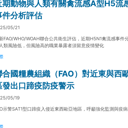
近期動物與人類有關禽流感A型H5流
事件分析評估
25/05/21
新FAO/WHO/WOAH聯合公共衛生評估，近期H5N1禽流感事
人類風險低，但風險高的職業暴露者須留意疫情變化
際
聯合國糧農組織（FAO）對近東與西
區發出口蹄疫防疫警示
25/05/19
AO示警SAT1型口蹄疫入侵近東西歐亞地區，呼籲強化監測與疫
際