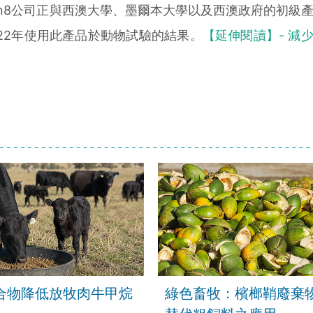
in8公司正與西澳大學、墨爾本大學以及西澳政府的初級
22年使用此產品於動物試驗的結果。
【延伸閱讀】- 減
合物降低放牧肉牛甲烷
綠色畜牧：檳榔鞘廢棄