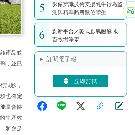
5
影像辨識技術支援乳牛行為監
測與精準酪農數位孿生
6
創新平台／乾式厭氧醱酵 助
畜牧場淨零
，該產品並
訂閱電子報
加劑，並已
立即訂閱
)進行試驗，
試驗也確定
的能量會轉
的生產效
益，將會是