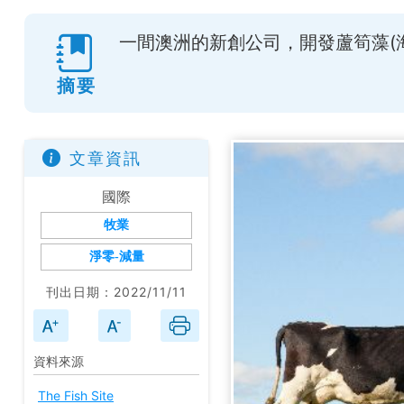
一間澳洲的新創公司，開發蘆筍藻(
摘要
文章資訊
國際
牧業
淨零-減量
刊出日期：2022/11/11
資料來源
The Fish Site