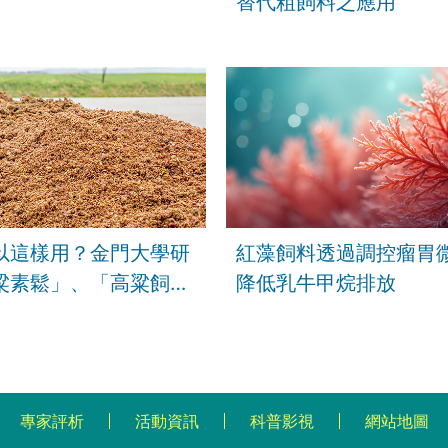
替代粗飼料之應用
以這樣用？金門大學研
紅藻飼料透過調控瘤胃
粱素鬆」、「高粱飼
降低乳牛甲烷排放
低5成甲烷排放
專家評析
活動資訊
科普影視
網站地圖