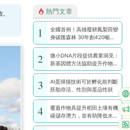
熱門文章
放。
1
全國首例！高雄廢耕鳳梨田變
身碳匯森林 30年創420噸碳
權
2
微小DNA片段提供農業洞見：
新基因體方法協助提升作物韌
性
3
AI蛋掃描技術可於孵化前判斷
胚胎存活、性別與蛋品性狀
4
覆蓋作物具提升稻田土壤有機
碳儲存潛力，並有助降低水稻
耕作全球暖化潛勢