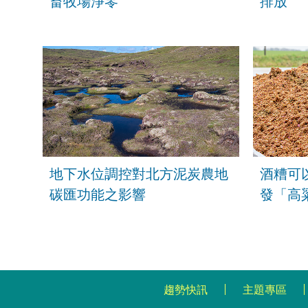
畜牧場淨零
排放
地下水位調控對北方泥炭農地
酒糟可
碳匯功能之影響
發「高
料」降
趨勢快訊
主題專區