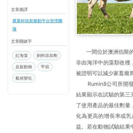
文章摘譯
農業科技新脈動平台管理團
隊
文章關鍵字
一間位於澳洲伯斯的新創公
紅海藻
飼料添加劑
非由海洋中的藻類收穫
反芻動物
甲烷
被證明可以減少家畜瘤胃
氣候變化
Rumin8公司所開發的產品於
結果顯示在試驗的第三
了使用產品的最佳劑量
化為更高的增長率或乳
益。若在動物試驗結果