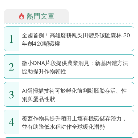
熱門文章
1
全國首例！高雄廢耕鳳梨田變身碳匯森林 30
年創420噸碳權
2
微小DNA片段提供農業洞見：新基因體方法
協助提升作物韌性
3
AI蛋掃描技術可於孵化前判斷胚胎存活、性
別與蛋品性狀
4
覆蓋作物具提升稻田土壤有機碳儲存潛力，
並有助降低水稻耕作全球暖化潛勢