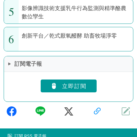
5
影像辨識技術支援乳牛行為監測與精準酪農
數位孿生
6
創新平台／乾式厭氧醱酵 助畜牧場淨零
訂閱電子報
立即訂閱
訂閱
RSS
電子報