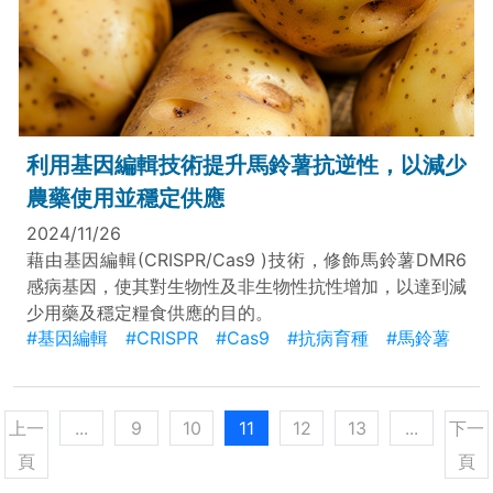
利用基因編輯技術提升馬鈴薯抗逆性，以減少
農藥使用並穩定供應
2024/11/26
藉由基因編輯(CRISPR/Cas9 )技術，修飾馬鈴薯DMR6
感病基因，使其對生物性及非生物性抗性增加，以達到減
少用藥及穩定糧食供應的目的。
#基因編輯
#CRISPR
#Cas9
#抗病育種
#馬鈴薯
上一
...
9
10
11
12
13
...
下一
頁
頁