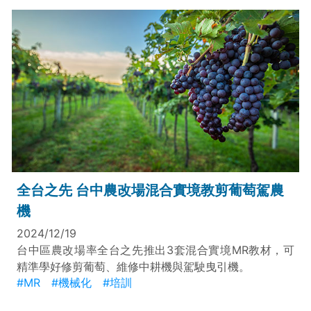
全台之先 台中農改場混合實境教剪葡萄駕農
機
2024/12/19
台中區農改場率全台之先推出3套混合實境MR教材，可
精準學好修剪葡萄、維修中耕機與駕駛曳引機。
#MR
#機械化
#培訓