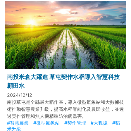
南投米倉大躍進 草屯契作水稻導入智慧科技
顧田水
2024/12/12
南投草屯是全縣最大稻作區，導入微型氣象站和大數據技
術推動智慧農業升級，提高水稻智能化及農民收益，並透
過契作管理和無人機精準防治病蟲害。
#智慧農業
#微型氣象站
#契作管理
#大數據
#稻
米升級