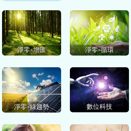
淨零-增匯
淨零-循環
數位科技
淨零-綠趨勢