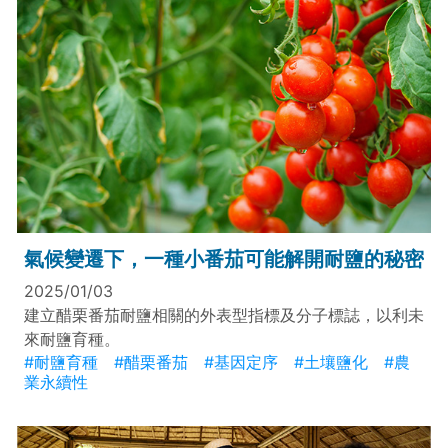
氣候變遷下，一種小番茄可能解開耐鹽的秘密
2025/01/03
建立醋栗番茄耐鹽相關的外表型指標及分子標誌，以利未
來耐鹽育種。
#耐鹽育種
#醋栗番茄
#基因定序
#土壤鹽化
#農
業永續性