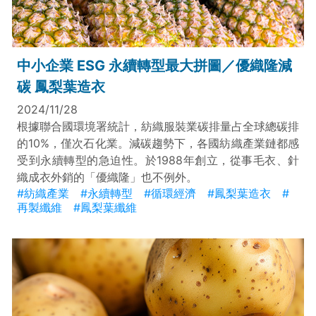
中小企業 ESG 永續轉型最大拼圖／優織隆減
碳 鳳梨葉造衣
2024/11/28
根據聯合國環境署統計，紡織服裝業碳排量占全球總碳排
的10%，僅次石化業。減碳趨勢下，各國紡織產業鏈都感
受到永續轉型的急迫性。於1988年創立，從事毛衣、針
織成衣外銷的「優織隆」也不例外。
#紡織產業
#永續轉型
#循環經濟
#鳳梨葉造衣
#
再製纖維
#鳳梨葉纖維