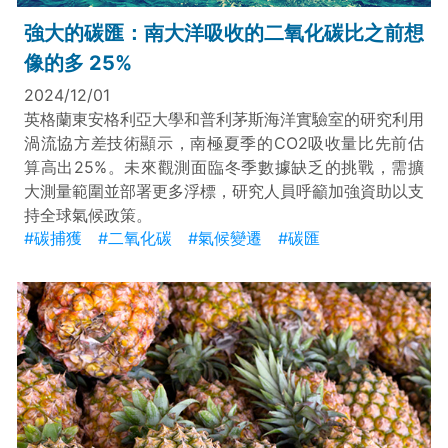
強大的碳匯：南大洋吸收的二氧化碳比之前想
像的多 25%
2024/12/01
英格蘭東安格利亞大學和普利茅斯海洋實驗室的研究利用
渦流協方差技術顯示，南極夏季的CO2吸收量比先前估
算高出25%。未來觀測面臨冬季數據缺乏的挑戰，需擴
大測量範圍並部署更多浮標，研究人員呼籲加強資助以支
持全球氣候政策。
#碳捕獲
#二氧化碳
#氣候變遷
#碳匯