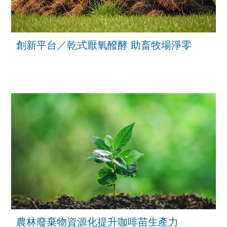
創新平台／乾式厭氧醱酵 助畜牧場淨零
農林廢棄物資源化提升咖啡苗生產力