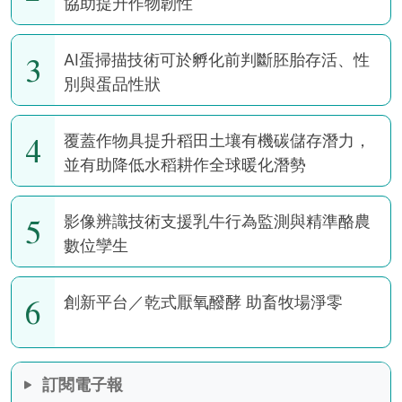
協助提升作物韌性
3
AI蛋掃描技術可於孵化前判斷胚胎存活、性
別與蛋品性狀
4
覆蓋作物具提升稻田土壤有機碳儲存潛力，
並有助降低水稻耕作全球暖化潛勢
5
影像辨識技術支援乳牛行為監測與精準酪農
數位孿生
6
創新平台／乾式厭氧醱酵 助畜牧場淨零
訂閱電子報