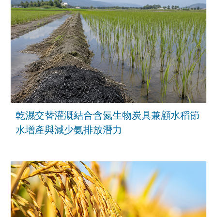
乾濕交替灌溉結合含氮生物炭具兼顧水稻節
水增產與減少氨排放潛力