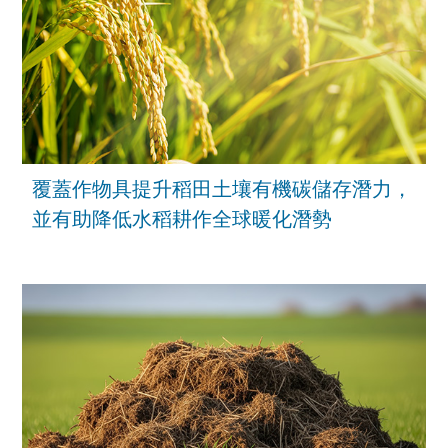
覆蓋作物具提升稻田土壤有機碳儲存潛力，
並有助降低水稻耕作全球暖化潛勢