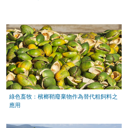
綠色畜牧：檳榔鞘廢棄物作為替代粗飼料之
應用