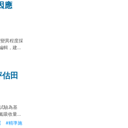
因應
因變異程度採
編輯，建議
種需求。
評估田
間試驗為基
氮吸收量與
氮素評估效
選
#精準施