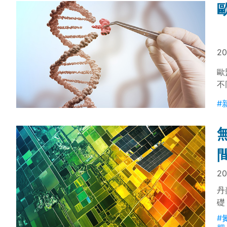
20
歐
不
建
#
20
丹
礎
乾
#
率