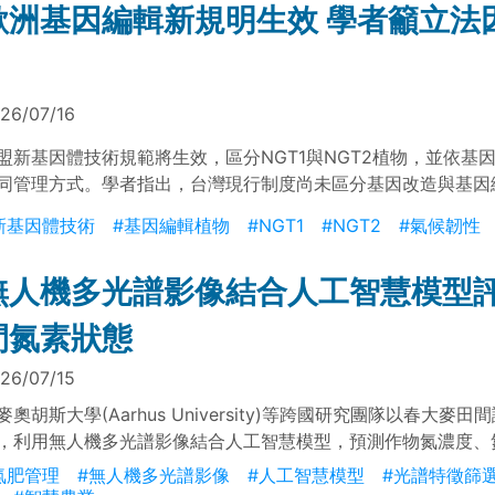
歐洲基因編輯新規明生效 學者籲立法
26/07/16
盟新基因體技術規範將生效，區分NGT1與NGT2植物，並依基
同管理方式。學者指出，台灣現行制度尚未區分基因改造與基因
立相應法規，以因應進口檢驗、農業研究及氣候變遷下的作物育
新基因體技術
#基因編輯植物
#NGT1
#NGT2
#氣候韌性
無人機多光譜影像結合人工智慧模型
間氮素狀態
26/07/15
麥奧胡斯大學(Aarhus University)等跨國研究團隊以春大麥田
，利用無人機多光譜影像結合人工智慧模型，預測作物氮濃度、
物重。結果顯示，類神經網路模型與代表性光譜特徵可提升田間
氮肥管理
#無人機多光譜影像
#人工智慧模型
#光譜特徵篩
，作為精準施肥與氮肥管理參考。