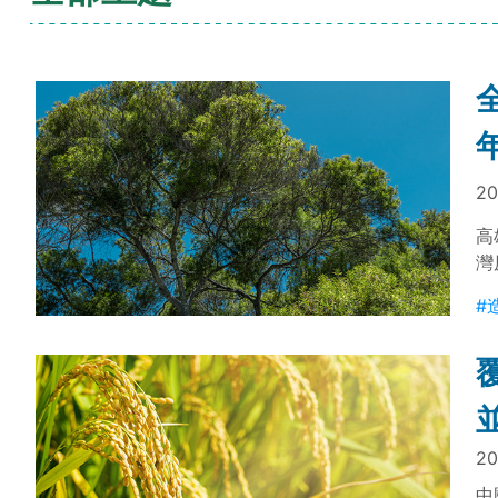
20
高
灣
4
#
20
中