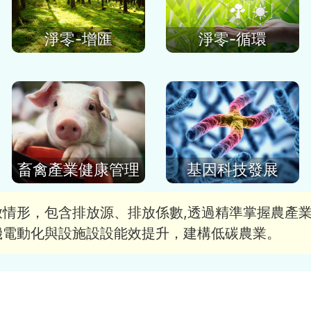
淨零-增匯
淨零-循環
畜禽產業健康管理
基因科技發展
放情形，包含排放源、排放係數,透過精準掌握農產
機電動化與設施設設能效提升，建構低碳農業。