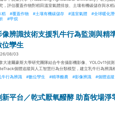
究，評估覆蓋作物對稻田溫室氣體排放、土壤有機碳儲存與水稻
。結果顯示，覆蓋作物雖增加甲烷與氧化亞氮排放，但亦可提升
水稻
#覆蓋作物
#土壤有機碳儲存
#溫室氣體
#全球暖化潛
存與水稻產量；相較單純施用化學肥料，其全球暖化潛勢可顯著
析
#甲烷
0.6%。研究亦指出，當氮肥替代率低於26%時，覆蓋作物管理
之潛力。
影像辨識技術支援乳牛行為監測與精
數位孿生
26/08/03
拿大達爾豪斯大學研究團隊結合牛舍攝影機影像、YOLOv11偵測
yteTrack個體追蹤與人工智慧行為分類模型，建立乳牛行為辨
採食、飲水、躺臥、反芻與站立等行為，產出個別乳牛活動紀錄
乳牛行為辨識
#數位孿生
#精準酪農
#影像辨識
#個體追蹤
理、健康監測與精準酪農數位孿生建置。
創新平台／乾式厭氧醱酵 助畜牧場淨