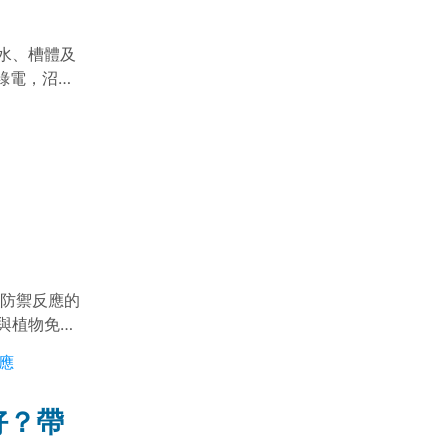
水、槽體及
綠電，沼渣
物防禦反應的
與植物免疫
迫時產生可
應
動過程，可
好？帶