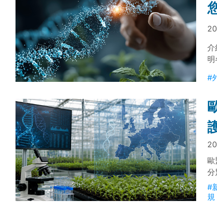
20
介
明
查
#
20
歐
分
以
#
規