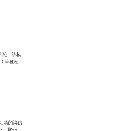
風險。該模
00筆種植案
要影響因
紅藻的溴仿
下，降低腸