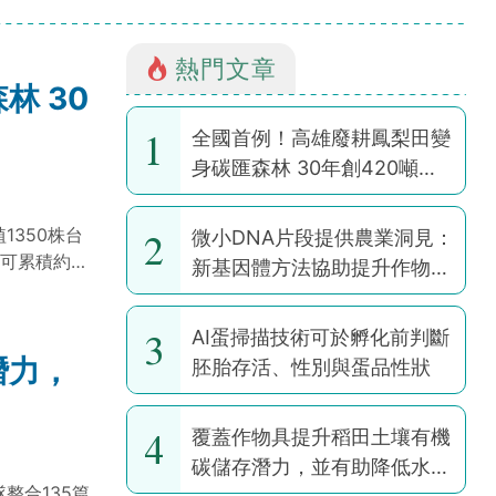
熱門文章
林 30
1
全國首例！高雄廢耕鳳梨田變
身碳匯森林 30年創420噸碳
權
2
1350株台
微小DNA片段提供農業洞見：
年可累積約
新基因體方法協助提升作物韌
性
3
AI蛋掃描技術可於孵化前判斷
潛力，
胚胎存活、性別與蛋品性狀
4
覆蓋作物具提升稻田土壤有機
碳儲存潛力，並有助降低水稻
團隊整合135篇