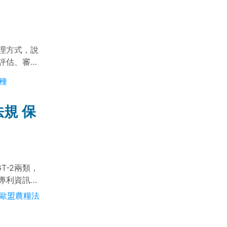
理方式，說
評估、審
度。
種
規 保
T-2兩類，
專利資訊，
#歐盟農糧法