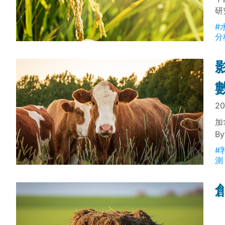
研
響
#
儲
分
3
放
20
加
B
讀
#
管
測