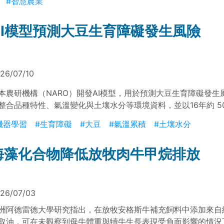
#智慧農業
AI模型預測大豆生育障礙發生風險
26/07/10
本農研機構（NARO）開發AI模型，用於預測大豆生育障礙發生
整合品種特性、氣溫變化與土壤水分等環境資料，並以16年約 5
進行訓練。結果顯示，開花後持續高溫為未熟落果與裂皮粒之主
機器學習
#生育障礙
#大豆
#氣溫累積
#土壤水分
，風險隨氣溫累積增加，有助於支援栽培管理決策。
海藻化合物降低放牧肉牛甲烷排放
26/07/03
洲阿德雷德大學研究指出，在放牧安格斯牛補充飼料中添加來自
取油，可在未觀察到母牛體重與犢牛生長表現受負面影響的情況