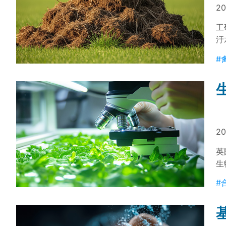
20
工
汙
亦
#
20
英
生
訊
#
觀
作