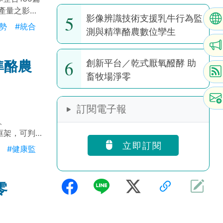
耕作全球暖化潛勢
產量之影
5
影像辨識技術支援乳牛行為監
土壤有機碳
勢
#統合
測與精準酪農數位孿生
降低
具達成淨零排
6
準酪農
創新平台／乾式厭氧醱酵 助
畜牧場淨零
訂閱電子報
、
識框架，可判
，支援營養
立即訂閱
#健康監
零