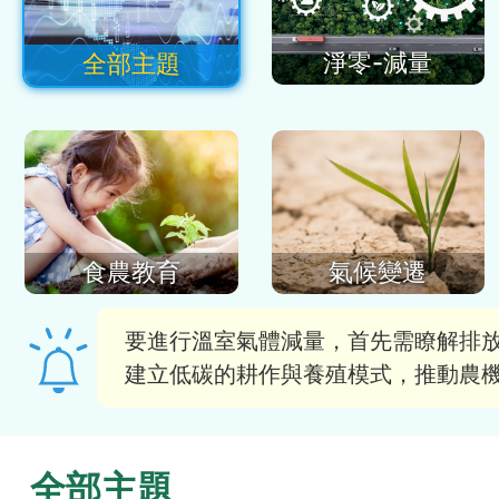
淨零-減量
全部主題
食農教育
氣候變遷
要進行溫室氣體減量，首先需瞭解排
建立低碳的耕作與養殖模式，推動農
全部主題