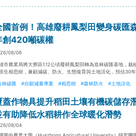
全國首例！高雄廢耕鳳梨田變身碳匯森
年創420噸碳權
26/08/06
雄市農業局將大寮區1.12公頃廢耕鳳梨田轉為造林碳匯基地，栽植
原生相思樹，兼顧減碳、防火、生態復育與土地活化，預估30
20噸二氧化碳當量減量額度。
造林碳匯
#自願減量專案
#相思樹
#森林防火
#土地活化
覆蓋作物具提升稻田土壤有機碳儲存
並有助降低水稻耕作全球暖化潛勢
26/08/04
國華中農業大學（Huazhong Agricultural University）研究