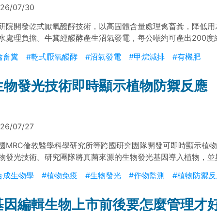
26/07/30
研院開發乾式厭氧醱酵技術，以高固體含量處理禽畜糞，降低用
水處理負擔。牛糞經醱酵產生沼氣發電，每公噸約可產出200度
可製成有機肥，形成畜牧廢棄物資源循環模式。
禽畜糞
#乾式厭氧醱酵
#沼氣發電
#甲烷減排
#有機肥
生物發光技術即時顯示植物防禦反應
26/07/27
國MRC倫敦醫學科學研究所等跨國研究團隊開發可即時顯示植
物發光技術。研究團隊將真菌來源的生物發光基因導入植物，並
號途徑連結，使植物在受到病原菌感染、昆蟲取食或其他環境脅
合成生物學
#植物免疫
#生物發光
#作物監測
#植物防禦反
測發光訊號。結果顯示，一般相機即可即時監測植物防禦反應啟
為植物健康監測與作物脅迫偵測之研究工具。
基因編輯生物上市前後要怎麼管理才