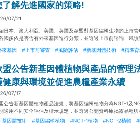
您了解先進國家的策略!
26/07/21
紹日本、澳大利亞、美國、英國及歐盟對基因編輯生物的上市管
各國多依是否含有外來基因進行分類，並透過上市前諮詢、風險
、登錄及標示制度，區分基因編輯生物與基因改造生物的管理強
外來基因
#上市前審查
#風險評估
#新基因體技術
#精準育
歐盟公告新基因體植物與產品的管理法
護健康與環境並促進農糧產業永續
26/07/17
盟公告新基因體植物產品法規，將基因編輯植物分為NGT-1及NG
別適用不同安全評估及標示規定，並透過公開資料庫揭露品種與
保障農民、消費者及業者的知情選擇權。
新基因體技術
#基因編輯植物
#NGT-1植物
#NGT-2植物