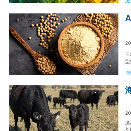
肥
20
日
型
例
#
子
20
澳
萃