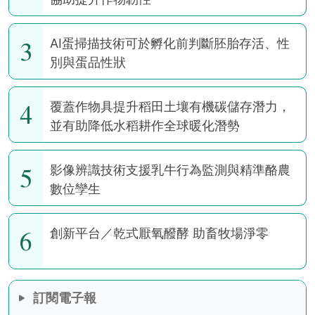
3
AI蛋掃描技術可於孵化前判斷胚胎存活、性
別與蛋品性狀
4
覆蓋作物具提升稻田土壤有機碳儲存潛力，
並有助降低水稻耕作全球暖化潛勢
5
影像辨識技術支援乳牛行為監測與精準酪農
數位孿生
6
創新平台／乾式厭氧醱酵 助畜牧場淨零
訂閱電子報