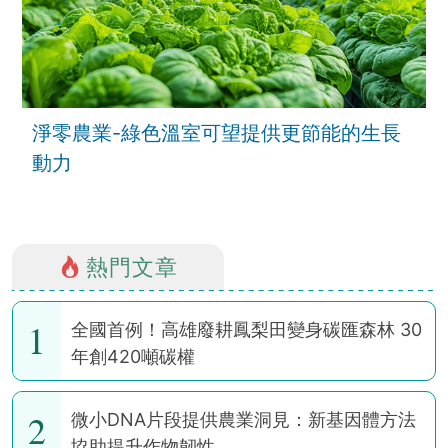
淨零農業-綠色溫室可望提供更節能的生長
動力
熱門文章
1
全國首例！高雄廢耕鳳梨田變身碳匯森林 30
年創420噸碳權
2
微小DNA片段提供農業洞見：新基因體方法
協助提升作物韌性