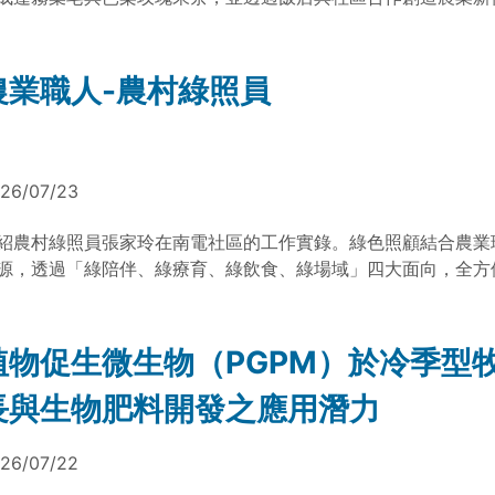
農業職人-農村綠照員
26/07/23
紹農村綠照員張家玲在南電社區的工作實錄。綠色照顧結合農業
源，透過「綠陪伴、綠療育、綠飲食、綠場域」四大面向，全方
者 。透過關懷式服務、植栽療育活動與營養餐食，不僅滿足長
，更賦予其生活目標與生命動力，展現出農村環境在老齡化社會
與轉化力量 。
植物促生微生物（PGPM）於冷季型
長與生物肥料開發之應用潛力
26/07/22