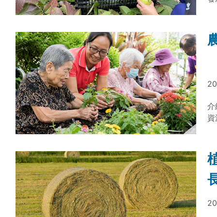
20
介
資
長
求
值
20