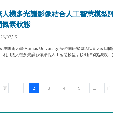
的過程中，人們也能學會如何照顧與理解自己，讓植物成為傳達
媒介。
無人機多光譜影像結合人工智慧模型
間氮素狀態
26/07/15
麥奧胡斯大學(Aarhus University)等跨國研究團隊以春大麥田
，利用無人機多光譜影像結合人工智慧模型，預測作物氮濃度、
物重。結果顯示，類神經網路模型與代表性光譜特徵可提升田間
，作為精準施肥與氮肥管理參考。
一頁
1
2
3
4
5
...
下