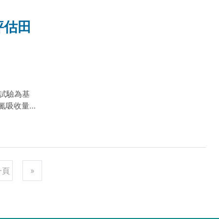
溫度與希望
評估田
間試驗為基
氮吸收量與
氮素評估效
一頁
»