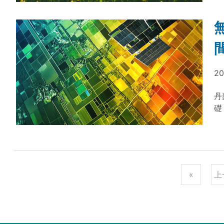
物
的
20
丹
礎
乾
率
«
上