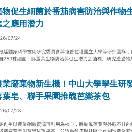
植物促生細菌於番茄病害防治與作物
進之應用潛力
26/07/24
根廷國家科學技術研究委員會與拉普拉塔國立大學等研究團隊，
離259株細菌，篩選具生物防治與促生潛力之菌株。研究透過體
量分析評估細菌定殖、抗真菌與促生特性。溫室試驗顯示，部分
菌感染率，並提升生菜與番茄生物量及作物產量，可作為植物促
製劑開發之參考。
農業廢棄物新生機！中山大學學生研
落葉皂、聯手果園推醜芭樂茶包
26/07/23
源創生以農業剩餘資源再利用為核心，將颱風落葉與外觀不佳的
成蓮霧葉皂與芭樂玫瑰果茶，並透過飯店與社區合作創造農業新