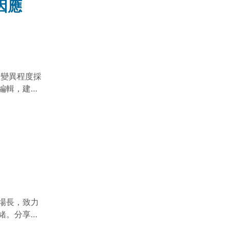
因應
因變異程度採
編輯，建議
種需求。
場長，致力
緒。分享了
調在照顧植