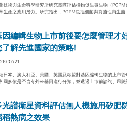
蘭技術與生命科學研究所研究團隊評估植物促生微生物（PGPM
草生產之應用潛力。研究指出，PGPM包括細菌與真菌性內生菌
養分吸收、改善土壤健康，並提升牧草生物量、磷吸收效率、消
受能力，有助於降低化學肥料依賴，作為牧草生物肥料開發之參
基因編輯生物上市前後要怎麼管理才
您了解先進國家的策略!
26/07/21
紹日本、澳大利亞、美國、英國及歐盟對基因編輯生物的上市管
各國多依是否含有外來基因進行分類，並透過上市前諮詢、風險
、登錄及標示制度，區分基因編輯生物與基因改造生物的管理強
多光譜衛星資料評估無人機施用矽肥
稻稻熱病之效果