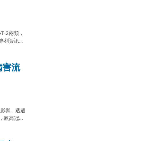
T-2兩類，
專利資訊，
病害流
生之影響。透過
，較高冠層
關；在整體
分析指出，
境因子共同