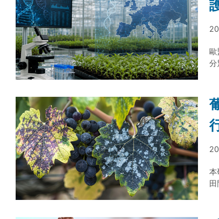
20
歐
分
以
20
本
田
密
疫
葉