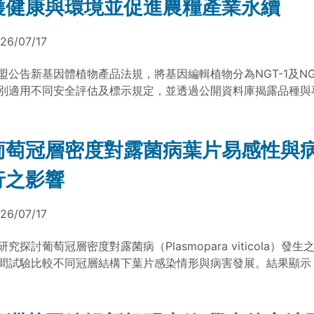
護健康與環境並促進農糧產業永續
26/07/17
盟公告新基因體植物產品法規，將基因編輯植物分為NGT-1及NG
別適用不同安全評估及標示規定，並透過公開資料庫揭露品種與
保障農民、消費者及業者的知情選擇權。
葡萄冠層密度對露菌病葉片易感性與
行之影響
26/07/17
研究探討葡萄冠層密度對露菌病（Plasmopara viticola）發
間試驗比較不同冠層結構下葉片感染情形與病害發展。結果顯示
度會提升葉片對病原菌之易感性，推測與葉面微氣候條件改變有
情尺度上，冠層密度對病害流行程度則未呈現顯著影響。進一步
片感染與疫情發展屬不同層級之過程，顯示病害流行仍受多重環