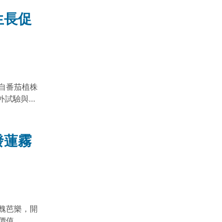
生長促
自番茄植株
外試驗與多
菌株可降低
生細菌與生
發蓮霧
醜芭樂，開
價值。