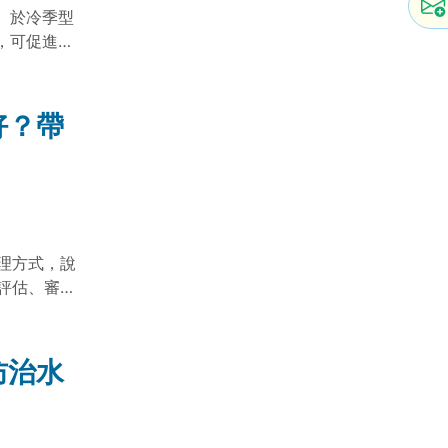
）於冷季型
，可促進植
化率與逆境
考。
好？帶
理方式，說
評估、審
度。
防治水