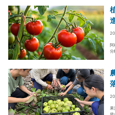
20
阿
分
變
真
物
20
果
發