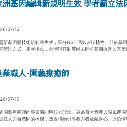
歐洲基因編輯新規明生效 學者籲立法
控。
26/07/16
盟新基因體技術規範將生效，區分NGT1與NGT2植物，並依基
同管理方式。學者指出，台灣現行制度尚未區分基因改造與基因
立相應法規，以因應進口檢驗、農業研究及氣候變遷下的作物育
農業職人-園藝療癒師
26/07/16
紹園藝療癒師的專業職能與核心理念。身為百大青農與瑞風農園
擔任人與自然間的橋樑，透過植物引導參與者放鬆身心、療癒情
伊甸基金會合作的成功案例，展示園藝如何轉化為社會價值，強