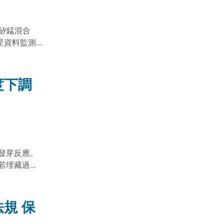
矽錳混合
衛星資料監測
），最高降幅
圍農田作物
度下調
發芽反應。
若埋藏過深
條件之輔助
規 保