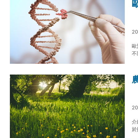
調
20
歐
不
建
20
介
於
與