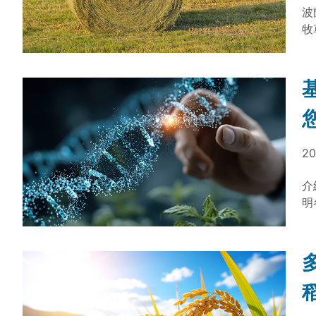
波
牧
物
耐
20
介
明
查