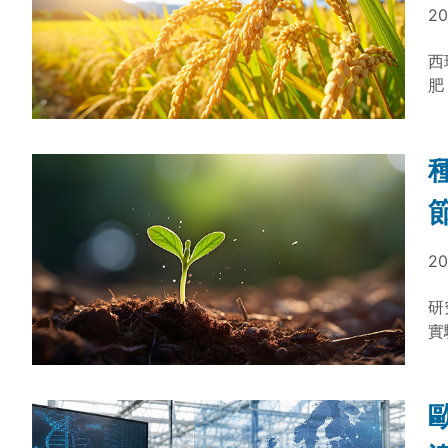
20
西
肥
作
達
健
20
研
實
或
依