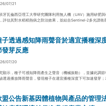
26/07/21
班牙瓦倫西亞理工大學研究團隊利用無人機（UAV）施用矽肥與
，評估其對水稻稻熱病之防治效果，並結合Sentinel-2多光譜
物生長反應。結果顯示，矽肥處理可降低稻熱病侵染指數（PII
77%，並提升水稻產量；衛星遙測與植生指數分析亦可作為大範
康監測、精準農業管理與病害監測之參考。
種子透過感知降雨聲音於適宜播種深
節發芽反應
26/07/20
究顯示，種子可感知降雨產生之聲音（機械振動），並據此調節
驗透過播放降雨聲音，發現種子在適宜播種深度下可加速發芽；
過淺，則無顯著差異。結果指出，聲音訊號可作為種子判斷環境
據之一，有助於在適宜條件下啟動發芽過程。
歐盟公告新基因體植物與產品的管理法