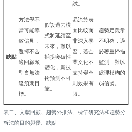
試。
方法學不
易流於表
假設過去模
當可能導
面比較而
趨勢定義常
式將延續至
致偏見，
非深入學
不明確，過
未來，難以
選擇不合
習，若企
於著重掃描
缺點
捕捉突破性
適回顧類
業文化不
監測，難以
變化，新技
型會無法
支持變革
處理模糊的
術預測不可
達預期目
則效果有
弱信號。
靠。
標。
限。
表二、文獻回顧、趨勢外推法、標竿研究法和趨勢分
析法的目的與優、缺點