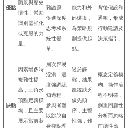
願景與歷史
優點
雜議題，
能力和外
背後假設和
慣性，幫助
促進深度
部環境，
邏輯，形成
識別需強化
思考和系
為策略規
行動建議及
或克服的力
統性變
劃提供起
決策指引。
量。
革。
點。
層次容易
因素增多時
過於靜
混淆，過
概念定義模
複雜性提
態，結果
度強調認
糊、操作流
高，三角形
籠統缺乏
知過程，
程不明確，
頂點定義模
優先順
缺點
參與者難
側重回顧性
糊，且主要
序，主觀
以跳脫自
分析而忽略
展示當前狀
性強，難
身觀點理
前瞻性應