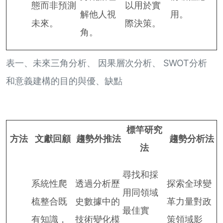
態而非預測
以用於實
解他人視
用。
未來。
際決策。
角。
表一、未來三角分析、 因果層次分析、 SWOT分析
和意義建構的目的與優、缺點
標竿研究
方法
文獻回顧
趨勢外推法
趨勢分析法
法
尋找和採
系統性爬
透過分析歷
探索全球變
用同領域
梳整合既
史數據中的
革力量對政
最佳實
有知識，
技術變化模
策領域影