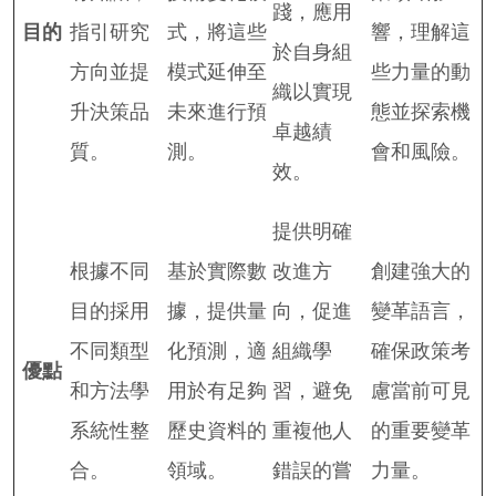
踐，應用
目的
指引研究
式，將這些
響，理解這
於自身組
方向並提
模式延伸至
些力量的動
織以實現
升決策品
未來進行預
態並探索機
卓越績
質。
測。
會和風險。
效。
提供明確
根據不同
基於實際數
改進方
創建強大的
目的採用
據，提供量
向，促進
變革語言，
不同類型
化預測，適
組織學
確保政策考
優點
和方法學
用於有足夠
習，避免
慮當前可見
系統性整
歷史資料的
重複他人
的重要變革
合。
領域。
錯誤的嘗
力量。