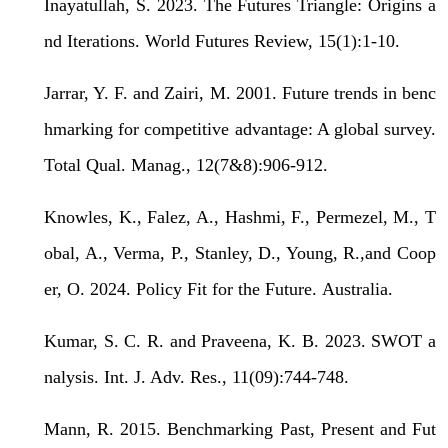
Inayatullah, S. 2023. The Futures Triangle: Origins a
nd Iterations. World Futures Review, 15(1):1-10.
Jarrar, Y. F. and Zairi, M. 2001. Future trends in benc
hmarking for competitive advantage: A global survey.
Total Qual. Manag., 12(7&8):906-912.
Knowles, K., Falez, A., Hashmi, F., Permezel, M., T
obal, A., Verma, P., Stanley, D., Young, R.,and Coop
er, O. 2024. Policy Fit for the Future.
Australia.
Kumar, S. C. R. and Praveena, K. B. 2023. SWOT a
nalysis. Int. J. Adv. Res., 11(09):744-748.
Mann, R. 2015. Benchmarking Past, Present and Fut