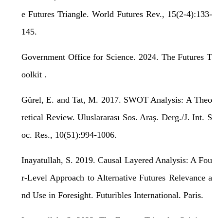
e Futures Triangle. World Futures Rev., 15(2-4):133-
145.
Government Office for Science. 2024. The Futures T
oolkit .
Gürel, E. and Tat, M. 2017. SWOT Analysis: A Theo
retical Review. Uluslararası Sos. Araş. Derg./J. Int. S
oc. Res., 10(51):994-1006.
Inayatullah, S. 2019. Causal Layered Analysis: A Fou
r-Level Approach to Alternative Futures Relevance a
nd Use in Foresight. Futuribles International. Paris.