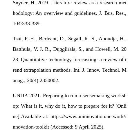
Snyder, H. 2019. Literature review as a research met
hodology: An overview and guidelines. J. Bus. Res.,
104:333-339.
Tsai, P.-H., Berleant, D., Segall, R. S., Aboudja, H.,
Batthula, V. J. R., Duggiirala, S., and Howell, M. 20
23. Quantitative technology forecasting: a review of t
rend extrapolation methods. Int. J. Innov. Technol. M
anag., 20(4):2330002.
UNDP. 2021. Preparing to run a sensemaking worksh
op: What is it, why do it, how to prepare for it? [Onli
ne].Available at: https://www.uninnovation.network/i
nnovation-toolkit (Accessed: 9 April 2025).