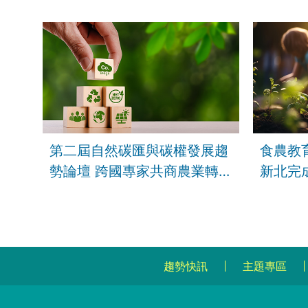
第二屆自然碳匯與碳權發展趨
食農教
勢論壇 跨國專家共商農業轉
新北完
型新契機
戶外教
趨勢快訊
主題專區