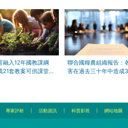
育融入12年國教課綱
聯合國糧農組織報告：
成21套教案可供課堂、
害在過去三十年中造成3.
學用
美元損失
專家評析
活動資訊
科普影視
網站地圖