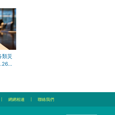
各類災
26兆
網網相連
聯絡我們