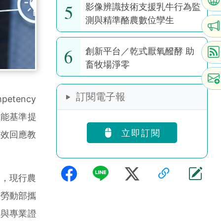
5
影像辨識技術支援乳牛行為監
測與精準酪農數位孿生
6
創新平台／乾式厭氧醱酵 助
畜牧場淨零
訂閱電子報
tency
職能基準提
立即訂閱
有效回應教
，現行農
與勞動部攜
定與專業證