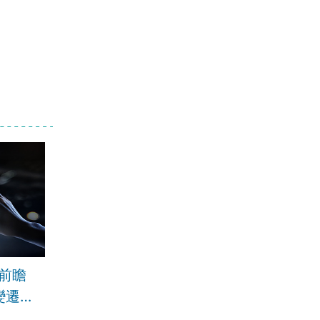
育前瞻
變遷風