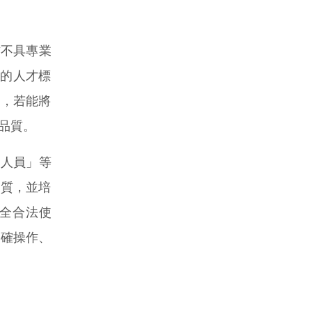
作不具專業
致的人才標
外，若能將
品質。
作人員」等
品質，並培
全合法使
正確操作、