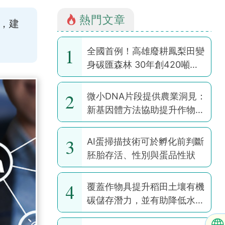
熱門文章
，建
1
全國首例！高雄廢耕鳳梨田變
身碳匯森林 30年創420噸碳
權
2
微小DNA片段提供農業洞見：
新基因體方法協助提升作物韌
性
3
AI蛋掃描技術可於孵化前判斷
胚胎存活、性別與蛋品性狀
4
覆蓋作物具提升稻田土壤有機
碳儲存潛力，並有助降低水稻
耕作全球暖化潛勢