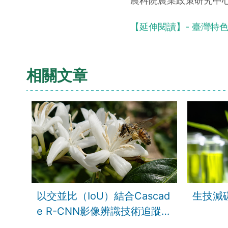
農科院農業政策研究中
【延伸閱讀】- 臺灣特
相關文章
以交並比（IoU）結合Cascad
生技減
e R-CNN影像辨識技術追蹤咖
啡花粉傳遞與授粉成效