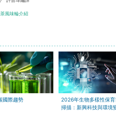
心 許晉瑋編譯
色茶風味輪介紹
碳國際趨勢
2026年生物多樣性保
掃描：新興科技與環境
險並存