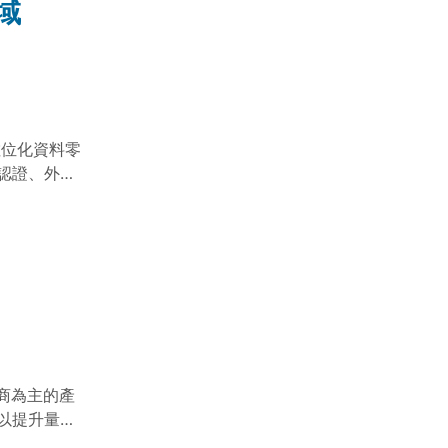
域
合價值。生
自然的同時
護。生態方
源、淨化環
達成充分發
.1.10-
數位化資料零
檔案下載：
認證、外銷
。經農業科
題，並對防
驗之生產制度
是開發食品
生態方面將
保護之整合
/台灣農業科技
商為主的產
以提升量產
人士專業智