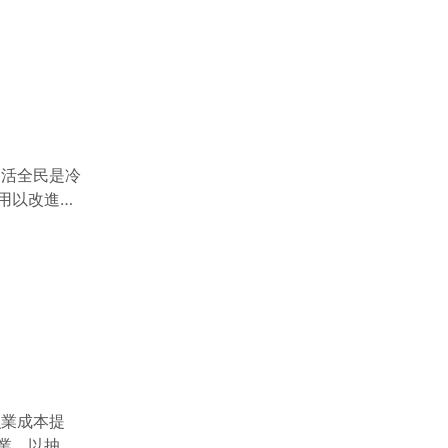
養活全民是冷
用以改進糧
要與農產品
站在以上原
 確保現有農
有效管理國
農業經營收入
民所得之八成
周全規劃與執
特用作物如藥
、加工及販
漁業成本提
餐飲業結合為
業、以抽查