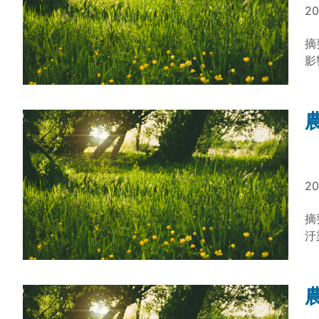
業
20
農
成
摘
(
影
與
士
方
成
地
外
面
20
術
科
摘
汙
保
運
2
效