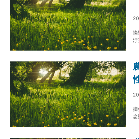
術
全
產
20
農
摘
汙
保
運
2
效
術
全
產
20
農
摘
念
對
四
物