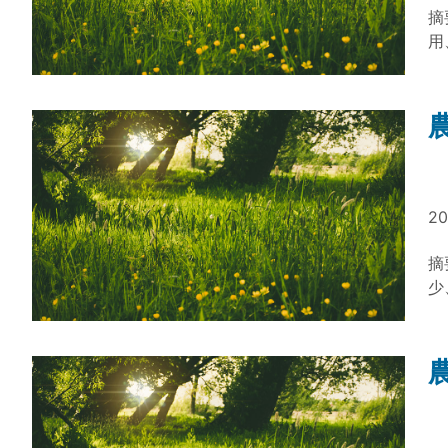
1
摘
（蘇仲卿
用
學系榮譽教授 
同
自
前
環
術
證
管
業
20
理
(
摘
少
上
估
瞻
色
方
與