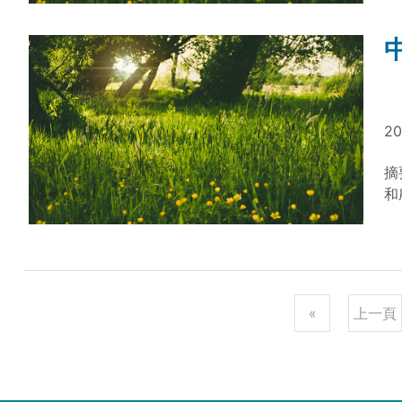
慧
資
提
的
水
畫
20
摘
和
用
“
產
主
械
«
上一頁
禽
本
一
村