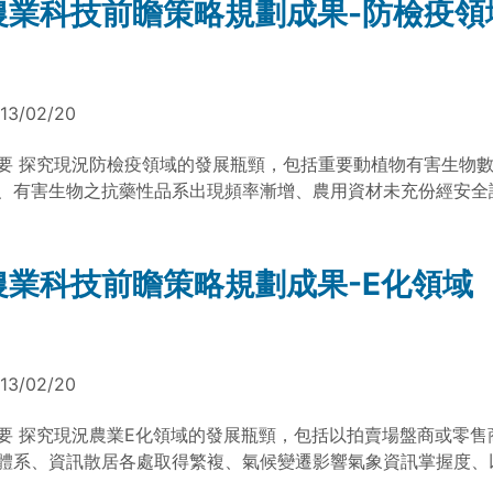
農業科技前瞻策略規劃成果-防檢疫領
續利用並產業化及其對農業環境之貢獻，創造森林綠色商機之綜
方面將推動環境教育與結合網路資訊的休閒林業，使國民體驗大
能寓教於樂，森林遊憩經營可兼顧國人健康生活及森林生態之維
建立多元即時及統整的監測體系，維護生物多樣性，落實涵養水
13/02/20
與水土保持，健全森林碳管理，發展因應氣候變遷的林業技術，
生態功能之林業永續經營。 資料來源：農委員會科技計畫 100農科-1
要 探究現況防檢疫領域的發展瓶頸，包括重要動植物有害生物
-a1 (文/台灣農業科技資源運籌管理學會副研究員 陳亭安整理) 
、有害生物之抗藥性品系出現頻率漸增、農用資材未充份經安全
林業與生物多樣性領域規劃成果簡介 林業最終版
疫處理因各國標準不一而耗費資源、多數動物疫苗需仰賴進口等
前瞻四年運作，結集產官學研人士專業智慧提出18項科技前瞻議
疫領域型塑2025年共同願景，生產方面將建立完善健康種苗檢
農業科技前瞻策略規劃成果-E化領域
疫苗整合性產銷體系，強調自有品牌供應國際市場。生活方面則
全為主之相關資材及檢測系統，使消費者對現行品牌更具信心。
明氣候變遷對農作物衝擊之機制，開發兼顧農產安全與環境生態
術。 資料來源：農委員會科技計畫 100農科-1.1.10-科-a1 (文
13/02/20
源運籌管理學會副研究員 陳亭安整理) 檔案下載： 防檢疫領域策略規劃成果
簡介 防檢疫最終版
要 探究現況農業E化領域的發展瓶頸，包括以拍賣場盤商或零售
體系、資訊散居各處取得繁複、氣候變遷影響氣象資訊掌握度、
主之食品生產技術等。經農業科技前瞻四年運作，結集產官學研