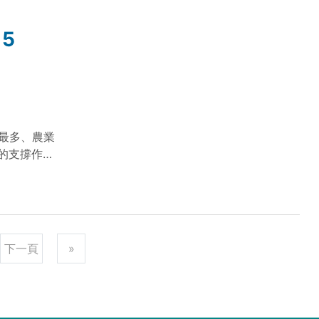
生產方面將以
經營模式，
15
提供更便利
提供土地、
委員會科技計
研究員 陳亭安
收最多、農業
的支撐作
益擴大，為
陸農業綜合生
增收。培育
耕種收綜合機
廣應用一批畜
下一頁
»
著提高。基
中有升。“十
為推動農業農
。“十一五”