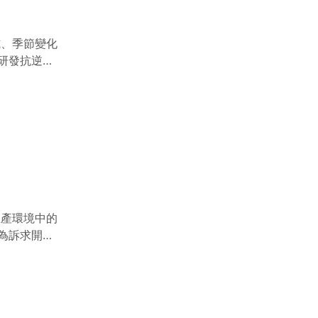
發展循環型
相輔相成，
0-科-a1
式、季節變化
農政科
研發抗逆境
產官學研人
同願景，生產
環境；並育
下，有效率
營養價值
用。生態方
裝及運送技
源：農委員會
理學會副研究員
生產環境中的
為訴求開發
技前瞻四年
品領域型塑
農業原料生產
結合生物技