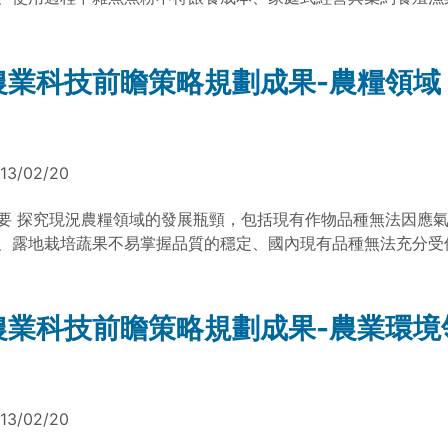
的「服務城市型農村」。 3. 豬屠宰場、魚與肉品加工業下腳之
式掌控漁獲產品安全、漁撈能力過剩，未來將面臨資源枯竭困境
島素、肝素、蛋白質分解酵素、肝抽提物、血蛋白質水解物等）
技前瞻四年運作，結集產官學研人士專業智慧提出17項科技前瞻
棄生質轉換為甲烷利用。 4. 如有剩餘休耕田，可用於高產量飼
業領域型塑2025年共同願景，生產方面將開發抗逆境魚種及提
農業科技前瞻策略規劃成果-農糧領域
。 三、提出上列生技項目的理由 以農業產值的提升為目的之「
料效益，發展優質養殖漁業，並因應氣候變遷維護水產糧食供應
科技計畫」及其後續方案，雖然有不少成果，但是得以產業化者
重視漁業產加工，多元利用、倉儲及運輸之安全及衛生，發展安
為技術接受體的單一型計畫，不但對國家經濟效益不大，既未解
消費者食的安全。生態方面加強海洋漁業資源管理利用，發展資
題，亦未增加農民收益的農業經營基本問題，有調整策略的必要
減碳漁業，兼顧產業經濟維護前提下開發養殖漁業。 資料來源
13/02/20
小地主大佃農」政策，但是缺乏以農業立地及人力資源為基礎的
計畫 100農科-1.1.10-科-a1 (文/台灣農業科技資源運籌管理學
工、運銷與服務為一體的「合作農村」經營與管理方針與策略，
亭安整理) 檔案下載： 漁業領域策略規劃成果簡介 漁業最終版
要 探究現況農糧領域的發展瓶頸，包括現有作物品種無法因應
費鏈的運作加入於農村經營的一部份，無法提升農民所得。 四
、露地栽培蔬果不易掌握品質的穩定、國內現有品種無法充分受
村永續經營的想法與建議 本人二年前實地考察宜蘭縣政府認為
牌農產品、對使用資材成分難以辨認安全性、農業環境的資源過
，發現其雖然有配合生產、加工、銷售的雛型，卻無正確的環境
、農作物病害仍大多依賴化學藥物等。經農業科技前瞻四年運作
技術整合觀念，又對於可資應用農業生技的認知不足，因而發揮
研人士專業智慧提出16項科技前瞻議題，並對農糧領域型塑202
農業科技前瞻策略規劃成果-農業環境
有限，只以獲得政府獎勵金額為成果指標。因而本人建議選一個
，生產方面將結合創新科技調整作物種類與栽培技術，除因應氣
，依據其兼顧自然與群社農業立地條件，研究規劃符合農委會「
，能夠全年供應優質安全之農作物，並顯著提升國內糧食自給率
」政策的植物生產與畜牧混營的「永續性」合作農場，先以電腦
結合資訊科技有效掌握重要產業作物的產地與品種，並可精確快
其資源利用合理性、技術連結可行性、以及與其服務對象城市的
安全性，增加消費者信心。生態方面將兼顧節能、環保與生物多
13/02/20
，一再修正與再模擬，同時評估經濟效益，最後以最成熟計畫獲
理體系普及化，發展新的農業經營體系。 資料來源：農委員
與認可後，向農委會提出實場驗證計畫，如獲成功，可為擴大推