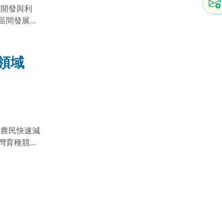
員 陳亭安整
度開發與利
區間發展的
經農業科技
，並對農業
施、資源與技
領域
永續生產認
應用到災害
態方面讓農
、復育與管
10-科-a1
農環領
業農民快速減
灣育種競爭
與生態的評
3項科技前
展具台灣特
產業。生活
所得提高到
態方面將農