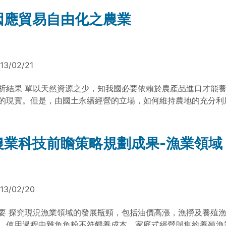
因應貿易自由化之農業
13/02/21
析結果 單以天然資源之少，知我國必要依賴於農產品進口才能
的現實。但是，由國土永續經營的立場，如何維持農地的充分利
自給率、及改進農業經營型態以提升農民得自農地的利益、都必
際貿易開放的策略，密切配合才能求得我國農業的生存與發展。
，建議我國可採取的農業經營原則及策略如下： 一、基本方針 1.
農業科技前瞻策略規劃成果-漁業領域
規模並維持以水稻栽培為主的永續農業生態系。 2. 涵養水源，
，減少土石流之害，減少農業用水量。 3. 在五年內將農家得自
升到其總收入之五成以上。 4. 在十年內將農民所得提升到非農
上。 5. 維持國民健康膳食之農業生產及農產品貿易互配方案之
13/02/20
。 二、提升農民的農業收入的具體方案 1. 將部分休耕田轉換為
植物之生產及分子農場之用，並建立特用作物與分子農場之生產
要 探究現況漁業領域的發展瓶頸，包括油價高漲，漁撈及養殖
直接連接之農企業機制。 2. 建立農畜生產與加工業兼營，又與
、使用過程中雜魚魚粉不符餵養成本、家庭式經營與集約養殖漁