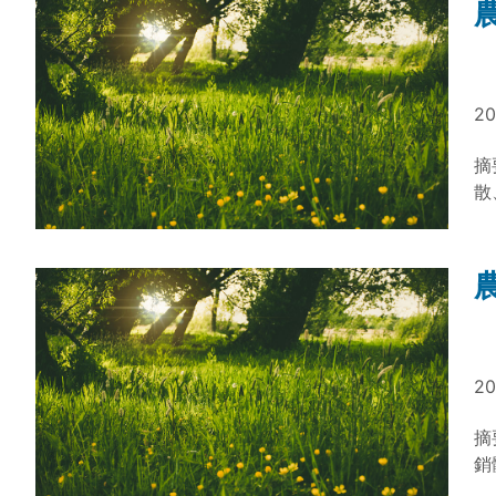
永
活
也
面
20
境
揮
摘
科
散
檢
技
檢
與
安
闡
技
20
資
摘
銷
為