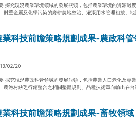
00農科-1.1.10-科-a1 (文/台灣農業科技資源運籌管理學會副研究
要 探究現況農業環境領域的發展瓶頸，包括農業環境的資源過
，2013/2/7） 評析專家： 蘇仲卿榮譽教授 職稱： 台灣大學生命科
理) 檔案下載： 農糧領域策略規劃成果簡介 農糧最終版
、對重金屬及化學污染的廢耕農地整治、灌溉用水管理粗放、地
報告檔案： 簽訂自由貿易協定(FTA)因應策略-以日本為例 美韓
時對於都市排放汙染造成環境損害、劃定土石流潛勢溪流區等。
由貿易協定(FTA)與韓國農業因應策略總整理 TAMMY
瞻四年運作，結集產官學研人士專業智慧提出16項科技前瞻議題
境領域型塑2025年共同願景，生產方面將開發對環境友善之設
農業科技前瞻策略規劃成果-農政科管
等各方應用，使農業生產經營管理更具效率；並能供應安全符合
之農林漁牧產品。生活方面將針對整合性之監測預警體系，普及
理層面，使國民居住在免於災害發生和汙染風險的安全環境。生
生物多樣性被了解被重視，在農業環境與生態系統提供適當保育
13/02/20
，促進農業永續經營。 資料來源：農委員會科技計畫 100農科-1.1.
文/台灣農業科技資源運籌管理學會副研究員 陳亭安整理) 檔案下載： 
要 探究現況農政科管領域的發展瓶頸，包括農業人口老化及專
域略規劃成果簡介 農環最終版
、農漁村缺乏行銷整合之相關整體規劃、品種技術單向輸出在台
優勢逐漸喪失、農政生產多以科技研發為主較少進行資源、環境
等。經農業科技前瞻四年運作，結集產官學研人士專業智慧提出1
議題，並對農業科管領域型塑2025年共同願景，生產方面將發
農業科技前瞻策略規劃成果-畜牧領域
、健康安全之農產品及資材行銷推向全球，成為具高度競爭力的
面與高科技產業結合，促進專業年輕人定居農村從事農業，農家
非農家水平接近，亦使得農村生活更具年輕活力與智慧並行。生