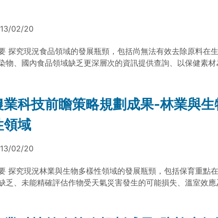
檢測技術與資訊技術，以管控食品安全及提升機能特性，確保消
飲食與優質生活品質。生態方面節能減碳、污染防治技術應用於
至加工及行銷過程，降低碳足跡，促使農業環境得以永續發展。
13/02/20
委員會科技計畫 100農科-1.1.10-科-a1 (文/台灣農業科技資
副研究員 陳亭安整理)
要 探究現況食品領域的發展瓶頸，包括尚無法有效去除原料在
染物、國內食品領域缺乏更深層次的資訊提供查詢、以保健素材
健食品、食品販售有人工逐一掃瞄條碼之效率限制等。經農業科
作，結集產官學研人士專業智慧提出10項科技前瞻議題，並對食
025年共同願景，生產方面將於生物資源與食品產業連結，提升
農業科技前瞻策略規劃成果-林業與生
率及生理機能，開發獨具台灣特色的食品行銷全球。在生活方面
性領域
檢測技術與資訊技術，以管控食品安全及提升機能特性，確保消
飲食與優質生活品質。生態方面節能減碳、污染防治技術應用於
至加工及行銷過程，降低碳足跡，促使農業環境得以永續發展。
13/02/20
委員會科技計畫 100農科-1.1.10-科-a1 (文/台灣農業科技資
副研究員 陳亭安整理) 檔案下載： 食品領域策略規劃成果簡介
要 探究現況林業與生物多樣性領域的發展瓶頸，包括保育重點
缺乏、未能精確評估作物受天氣災害發生的可能損失、溫室效應
生態系影響、森林在碳循環功能之估算及管理有待整合等。經農
年運作，結集產官學研人士專業智慧提出13項科技前瞻議題，並
多樣性領域型塑2025年共同願景，生產方面研發森林資源與特