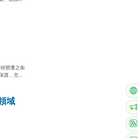
生技產品（如
等。經農業
，並將一切
議題，並對
料用稻米的生
升種苗品質、
農業生技國家
。在生活方
皆以小型公
全漁業，保
除農地休耕
源管理暨節
。 農委會有
：農委員會科
包括生產、
會副研究員 陳
而未將食品
氣候變遷之衝
、農業振興與
保護，充斥
成功的合作農
度開發與利
與資源利用
，結集產官
整合能量非
5年共同願
領域
農村為對
候變遷衝擊
小地主大佃
 。生活方面
模擬方式檢
速檢測農產
接受配合
樣性的生產
得地方的同
會科技計畫
廣的藍本。