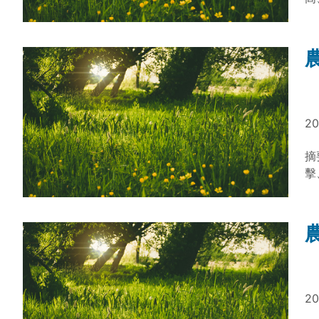
一
方
胰
科
廢
漁
產
飼
型
面
司
護
問
能
20
「
技
加
摘
消
擊
農
冒
村
用
與
學
常
景
象
外
農
將
視
品
20
性
管
意