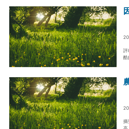
20
評
酷
食
國
則
地
土
提
以
20
行
用
摘
銷
高