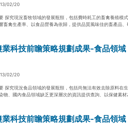
價值從生產面延伸到生態環境等多功能效益，政府建立妥善制度
13/02/20
業，使農業廢棄物得以有效再利用，推廣農業生產與生物多樣性
為永續發展的產業。 資料來源：農委員會科技計畫 100農科-1.1.1
要 探究現況畜牧領域的發展瓶頸，包括費時耗工的畜禽養殖模
文/台灣農業科技資源運籌管理學會副研究員 陳亭安整理) 檔案下載： 
響畜禽生產率、以食品營養為依歸，提供品質風味佳的畜產品、
管領域策略規劃成果簡介 農政最終版
高產量品系為主的生產系統等。經農業科技前瞻四年運作，結集
專業智慧提出13項科技前瞻議題，並對畜牧領域型塑2025年共
面將結合資通訊、自動化生產及生物技術，改善生產效率與飼養
農業科技前瞻策略規劃成果-食品領域
具特定性能(如抗逆境或是豐產)之畜禽品種，在良好的飼養管理
生產優質之動物性蛋白質與相關產品。在生活方面畜產品除具高
，並具有多種機能特性，提供消費者保健之需求及生醫領域之應
對於畜產廢棄物藉由妥適的回收及再利用；另運用減碳的保鮮包
13/02/20
，使台灣畜產品更具生態環保及環境永續之外部效益。 資料來
技計畫 100農科-1.1.10-科-a1 (文/台灣農業科技資源運籌管
要 探究現況食品領域的發展瓶頸，包括尚無法有效去除原料在
陳亭安整理) 檔案下載： 畜牧領域策略規劃成果簡介 畜牧最終版
染物、國內食品領域缺乏更深層次的資訊提供查詢、以保健素材
健食品、食品販售有人工逐一掃瞄條碼之效率限制等。經農業科
作，結集產官學研人士專業智慧提出10項科技前瞻議題，並對食
025年共同願景，生產方面將於生物資源與食品產業連結，提升
農業科技前瞻策略規劃成果-食品領域
率及生理機能，開發獨具台灣特色的食品行銷全球。在生活方面