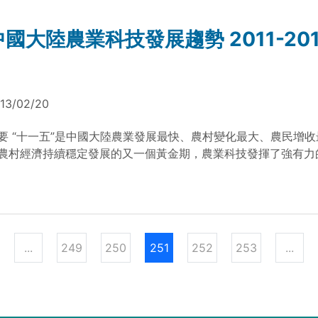
提出11項科技前瞻議題，並對E化領域型塑2025年共同願景，
訊與農業科技跨領域整合，有效提升農業生產效率，開創新型態
中國大陸農業科技發展趨勢 2011-20
高產品品質。生活方面應用資訊科技提升農民及民眾生活內涵，
農產品資訊，確保產地到餐桌透明化。生態方面將應用資訊監測
、空氣等農業環境變數，提升農業的永續發展。 資料來源：農
 100農科-1.1.10-科-a1 (文/台灣農業科技資源運籌管理學會副
13/02/20
整理) 檔案下載： E化領域策略規劃成果簡介 E化最終版
要 “十一五”是中國大陸農業發展最快、農村變化最大、農民增
農村經濟持續穩定發展的又一個黃金期，農業科技發揮了強有力
。農業科技創新能力不斷增強、體制機制逐步完善、國際影響日
十二五”農業科技發展奠定了堅實的基礎。“十一五”期間，中國大
能力穩步提高，糧食連年增產，菜籃子產品保障充分，農民持續
要農作物新品種2600多個，良種覆蓋率達到95%以上，農作物
化水準達到52%，糧食總產穩定在1萬億斤以上。成功研製和推
...
249
250
251
252
253
...
疫苗藥物，重大動物疫病得到有效控制，規模化健康養殖水準顯
建立從農田到餐桌的農業品質標準體系，農產品品質安全水平穩
五”末，中國大陸農業科技進步貢獻率達到52%，農業科技已成
經濟發展的主要力量。 中國大陸農業科技的國際影響力顯著增強