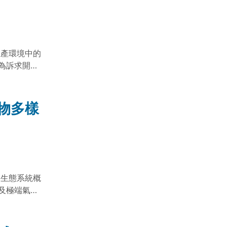
費者享有安
農產原料生
 資料來源：
源運籌管理學會
 檔案下載： 食品領域策略規劃成果簡介 食品最終版
生產環境中的
為訴求開發
技前瞻四年
品領域型塑
農業原料生產
物多樣
結合生物技
費者享有安
農產原料生
 資料來源：
源運籌管理學會
在生態系統概
及極端氣候
業科技前瞻
對林業與生
有產物，妥善