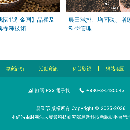
桃園1號-金圓】品種及
農田減排、增固碳、增
與採種技術
科學管理
專家評析
活動資訊
科普影視
網站地圖
訂閱
RSS
電子報
+886-3-5185043
農業部 版權所有 Copyright © 2025-2026
本網站由財團法人農業科技研究院農業科技新脈動平台管