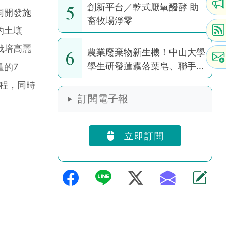
5
創新平台／乾式厭氧醱酵 助
同開發施
畜牧場淨零
的土壤
栽培高麗
6
農業廢棄物新生機！中山大學
學生研發蓮霧落葉皂、聯手果
量的7
園推醜芭樂茶包
程，同時
訂閱電子報
立即訂閱