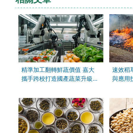
精準加工翻轉鮮蔬價值 嘉大
速效稻
攜手跨校打造國產蔬菜升級新
與應用
藍圖