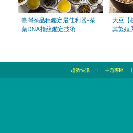
臺灣茶品種鑑定最佳利器-茶
大豆【
葉DNA指紋鑑定技術
其繁殖
趨勢快訊
主題專區