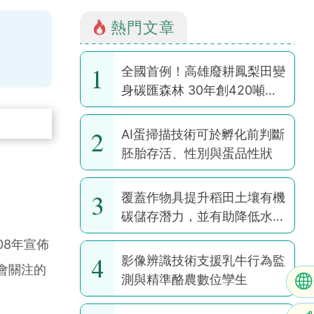
熱門文章
1
全國首例！高雄廢耕鳳梨田變
身碳匯森林 30年創420噸碳
權
2
AI蛋掃描技術可於孵化前判斷
胚胎存活、性別與蛋品性狀
3
覆蓋作物具提升稻田土壤有機
碳儲存潛力，並有助降低水稻
耕作全球暖化潛勢
08年宣佈
4
影像辨識技術支援乳牛行為監
會關注的
測與精準酪農數位孿生