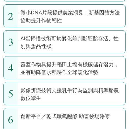
2
微小DNA片段提供農業洞見：新基因體方法
協助提升作物韌性
3
AI蛋掃描技術可於孵化前判斷胚胎存活、性
別與蛋品性狀
4
覆蓋作物具提升稻田土壤有機碳儲存潛力，
並有助降低水稻耕作全球暖化潛勢
5
影像辨識技術支援乳牛行為監測與精準酪農
數位孿生
6
創新平台／乾式厭氧醱酵 助畜牧場淨零