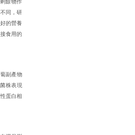
加工剩餘物作
類不同，研
良好的營養
直接食用的
蘿蔔副產物
的菌株表現
物性蛋白相