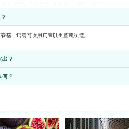
基？
培養基，培養可食用真菌以生產菌絲體。
突出？
為何？