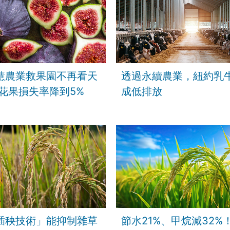
慧農業救果園不再看天
透過永續農業，紐約乳
無花果損失率降到5%
成低排放
插秧技術」能抑制雜草
節水21%、甲烷減32%