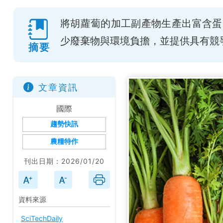
將胡蘿蔔的加工副產物生產出富含蛋
少廢棄物與環境負擔，並提供具有競
摘要
文章資訊
國際
趨勢快訊
農糧特作
刊出日期：2026/01/20
資料來源
SciTechDaily