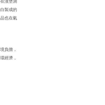
在漢堡測
蛋白製成的
產品也在氣
境負擔，
循環經濟，