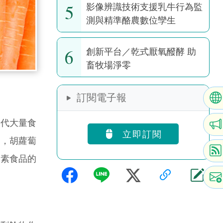
5
影像辨識技術支援乳牛行為監
測與精準酪農數位孿生
6
創新平台／乾式厭氧醱酵 助
畜牧場淨零
訂閱電子報
代大量食
立即訂閱
出，胡蘿蔔
純素食品的