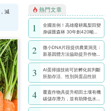
熱門文章
，減
1
全國首例！高雄廢耕鳳梨田變
身碳匯森林 30年創420噸碳
權
2
微小DNA片段提供農業洞見：
新基因體方法協助提升作物韌
性
3
AI蛋掃描技術可於孵化前判斷
胚胎存活、性別與蛋品性狀
4
覆蓋作物具提升稻田土壤有機
碳儲存潛力，並有助降低水稻
耕作全球暖化潛勢