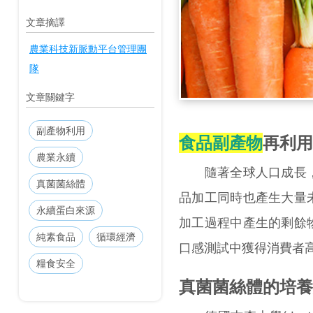
文章摘譯
農業科技新脈動平台管理團
隊
文章關鍵字
副產物利用
食品副產物
再利用
農業永續
隨著全球人口成長，
真菌菌絲體
品加工同時也產生大量
永續蛋白來源
加工過程中產生的剩餘
純素食品
循環經濟
口感測試中獲得消費者
糧食安全
真菌菌絲體的培養