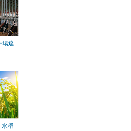
牛場達
！水稻