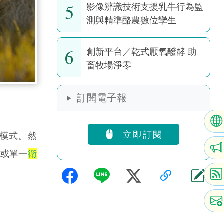
5
影像辨識技術支援乳牛行為監
測與精準酪農數位孿生
6
創新平台／乾式厭氧醱酵 助
畜牧場淨零
訂閱電子報
立即訂閱
模式。然
視或單一
衛