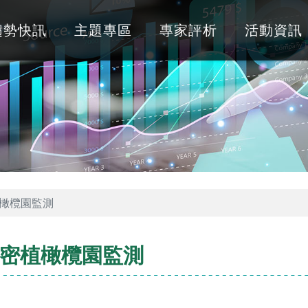
趨勢快訊
主題專區
專家評析
活動資訊
橄欖園監測
密植橄欖園監測