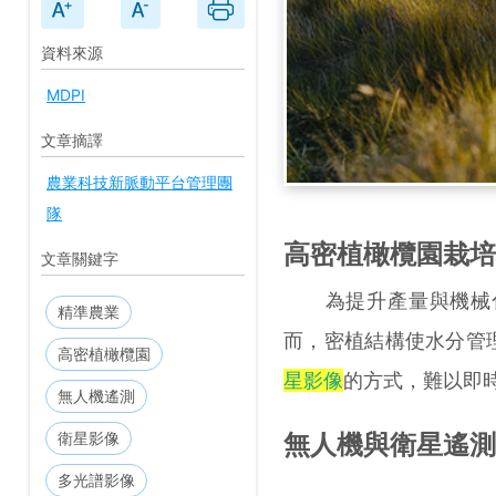
資料來源
MDPI
文章摘譯
農業科技新脈動平台管理團
隊
高密植橄欖園栽培
文章關鍵字
為提升產量與機械化
精準農業
而，密植結構使水分管
高密植橄欖園
星影像
的方式，難以即
無人機遙測
無人機與衛星遙測
衛星影像
多光譜影像