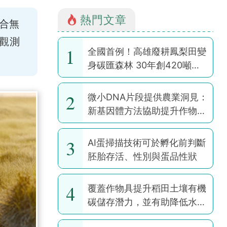
熱門文章
合無
與觀測
1
全國首例！高雄廢耕鳳梨田變
身碳匯森林 30年創420噸碳
權
2
微小DNA片段提供農業洞見：
新基因體方法協助提升作物韌
性
3
AI蛋掃描技術可於孵化前判斷
胚胎存活、性別與蛋品性狀
4
覆蓋作物具提升稻田土壤有機
碳儲存潛力，並有助降低水稻
耕作全球暖化潛勢