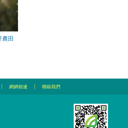
牙農田
網網相連
聯絡我們