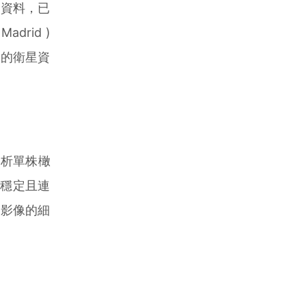
資料，已
adrid )
測的衛星資
分析單株橄
供穩定且連
機影像的細