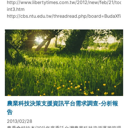
http://www.libertytimes.com.tw/2012/new/feb/21/today
int3.htm
http://cbs.ntu.edu.tw/threadread.php/board=BudaXfil
農業科技決策支援資訊平台需求調查-分析報
告
2013/02/28