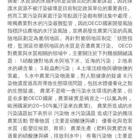
摘要: 水資源的永續利用是這個世紀的重要課題，因此保
護水資源不被汙染破壞是目前制定政策單位的重要責任。
然而工業污染與家庭汙染等點源汙染都有辦法集中處理，
唯獨農業對水的污染最難監管，因此OECD國家開發風險
指標評估農地的水汙染風險，並將易發生農業污染的高風
險地區劃定為脆弱地區。再針對脆弱地區制定「狀態指
標」監測這些脆弱地區的水質是否遭農業汙染。 OECD
對農業與水質相關的領域中，主要關注於下列幾個關鍵議
題： 1.硝酸鹽對地表水與地下水、近海的污染； 2.地表
水的磷含量； 3.殺蟲劑污染； 4.土壤沈積物與礦物鹽的
害處。 5.水中農業污染物過量，對人類健康的疑慮 6.污
染物濃度過高而導致生態環境問題，包括水體優養化之類
的生態疑慮。 農業不是唯一會污染水生環境的產業，但
是在多數OECD國家，農業確實是禍首之一(以氮為例，
歐洲國家約20~50%氮汙染來自農業)。 農業所造成的水
污染議題如下表所示 污染物 水污染議題 造成汙染的幾項
農業活動 營養物質（主要是硝酸鹽與磷） 優養化與危害
水質（藍嬰症候群、胃癌） 農業生產（肥料與糞肥含有
過量的硝酸鹽與磷，排放到水中） 有毒污染物（主要是