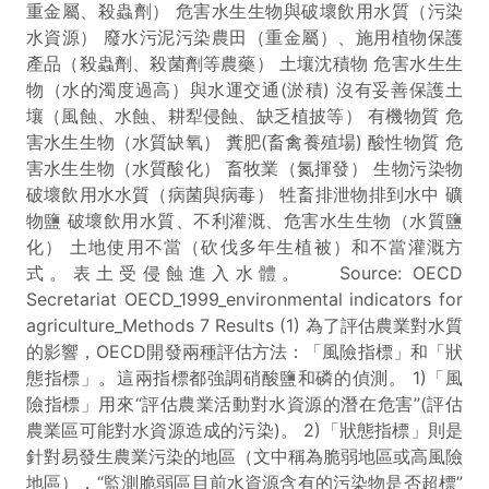
重金屬、殺蟲劑） 危害水生生物與破壞飲用水質（污染
水資源） 廢水污泥污染農田（重金屬）、施用植物保護
產品（殺蟲劑、殺菌劑等農藥） 土壤沈積物 危害水生生
物（水的濁度過高）與水運交通(淤積) 沒有妥善保護土
壤（風蝕、水蝕、耕犁侵蝕、缺乏植披等） 有機物質 危
害水生生物（水質缺氧） 糞肥(畜禽養殖場) 酸性物質 危
害水生生物（水質酸化） 畜牧業（氮揮發） 生物污染物
破壞飲用水水質（病菌與病毒） 牲畜排泄物排到水中 礦
物鹽 破壞飲用水質、不利灌溉、危害水生生物（水質鹽
化） 土地使用不當（砍伐多年生植被）和不當灌溉方
式。表土受侵蝕進入水體。 Source: OECD
Secretariat OECD_1999_environmental indicators for
agriculture_Methods 7 Results (1) 為了評估農業對水質
的影響，OECD開發兩種評估方法：「風險指標」和「狀
態指標」。這兩指標都強調硝酸鹽和磷的偵測。 1)「風
險指標」用來“評估農業活動對水資源的潛在危害”(評估
農業區可能對水資源造成的污染)。 2)「狀態指標」則是
針對易發生農業污染的地區（文中稱為脆弱地區或高風險
地區），“監測脆弱區目前水資源含有的污染物是否超標”