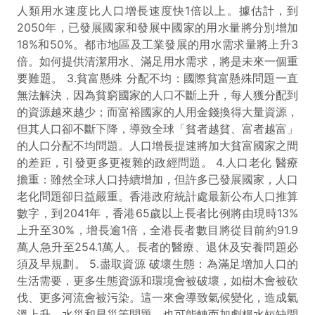
人類用水速度比人口增長速度快1倍以上。據估計，到
2050年，已發展國家和發展中國家的用水量將分別增加
18%和50%。都市地區及工業發展的用水需求量將上升3
倍。如何提供清潔用水、滿足用水需求，將是未來一個重
要難題。 3.貧富懸殊 分配不均：國際貧富懸殊問題一直
無法解決，因為貧窮國家的人口不斷上升，每人獲分配到
的資源越來越少；而富裕國家的人用金錢換得大量資源，
但其人口卻不斷下降，導致全球「貧者越貧、富者越富」
的人口分配不均問題。人口增長提速將加大貧富國家之間
的差距，引發更多更複雜的政經問題。 4.人口老化 醫療
擔重：雖然全球人口持續增加，但許多已發展國家，人口
老化問題卻日益嚴重。香港政府統計處最新公布人口推算
數字，到2041年，香港65歲以上長者比例將由現時13%
上升至30%，增長逾1倍，全港長者數目將從目前約91.9
萬人急升至254.1萬人。長者的醫療、退休及安養問題必
須及早規劃。 5.盡取資源 破壞生態：為滿足增加人口的
生活需要，更多生態資源和環境會被破壞，如樹木會被砍
伐、更多河流會被污染。這一來會導致氣候變化，造成氣
溫上升、水災和旱災等問題，也可能轉而加劇糧水短缺問