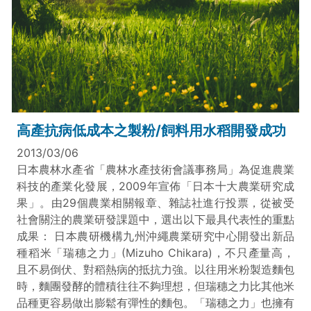
高產抗病低成本之製粉/飼料用水稻開發成功
2013/03/06
日本農林水產省「農林水產技術會議事務局」為促進農業
科技的產業化發展，2009年宣佈「日本十大農業研究成
果」。由29個農業相關報章、雜誌社進行投票，從被受
社會關注的農業研發課題中，選出以下最具代表性的重點
成果： 日本農研機構九州沖繩農業研究中心開發出新品
種稻米「瑞穗之力」(Mizuho Chikara)，不只產量高，
且不易倒伏、對稻熱病的抵抗力強。以往用米粉製造麵包
時，麵團發酵的體積往往不夠理想，但瑞穗之力比其他米
品種更容易做出膨鬆有彈性的麵包。「瑞穗之力」也擁有