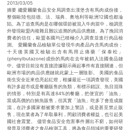
2013/03/05
摘要 繼愛爾蘭食品安全局調查出漢堡含有馬肉成份後，
整個歐陸包括德、法、瑞典、奧地利等歐洲12國也都淪
陷。為了追查馬肉是在哪個環節被混入牛肉當中，檢調意
外發現歐盟內複雜且難以追溯的肉品供應鏈。為了挽回消
費者的信任，歐盟各國均已積極介入調查並進行肉品檢
測。 愛爾蘭食品檢驗單位發現牛肉產品內含馬肉成份；
十天後英國又檢驗出含有馬用止痛藥「保泰松」
(phenylbutazone)成份的馬肉在去年被銷入法國食品鏈
中。儘管目前沒有直接證據顯示兩起事件有直接關連，但
歐洲市場的肉品供應鏈就此蒙上一層陰影。 美國的食品
衛生安全近來也亮起紅燈，根據最近一項調查發現，美國
有許多超市或是餐廳販售的魚類，有標示錯誤、魚目混珠
的情形，特別是有高達84%的餐廳，把便宜的「油魚」
當成高價的白鮪魚販售，但其實「油魚」吃多了會造成腹
瀉，在許多國家都被要求要加上警語，或是甚至禁止販
售，現在業者為了牟取暴利，罔顧消費者權益，也引起美
國社會震驚。 儘管食品安全危害事件層出不窮，如何研
發普及消費者之食品檢測工具，將為食品領域的重要研發