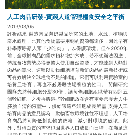
人工肉品研發-實踐人道管理糧食安全之平衡
2013/03/05
評析結果 製造肉品與奶製品所需的土地、水源、植物與
廢水處理，比其他食物需要用到的資源都還多，因此早有
科學家呼籲人類「少吃肉」，以保護環境。但在2050年
前，全球對肉品的需求預料增加六成，若不想辦法因應，
傳統畜牧業勢必得更擴大使用自然資源，才能達到人類對
肉品的需求。這種以動物細胞培育新鮮肉品的最新技術或
可有效解決全球糧食不足的問題。它們可以利用實驗室的
培養皿培育，再也不必屠殺牧場養殖的牲口。 荷蘭研究
團隊先將幹細胞分裂30倍，讓每條細胞組織帶有四到五
個幹細胞，之後再將這些幹細胞放在含有重要營養素與牛
胚胎血清的液體中，供給讓這些細胞成長所需 支持人工
培育肉品的意見認為，動物畜牧環境往往不理想，人工培
育肉品將可降低對動物的依賴，減少對環境的破壞。此
外，對蛋白質的需求也因世界人口成長而日增，在滿足這
些需求同時，人工培育肉品也可調配得比牧場肉品更健