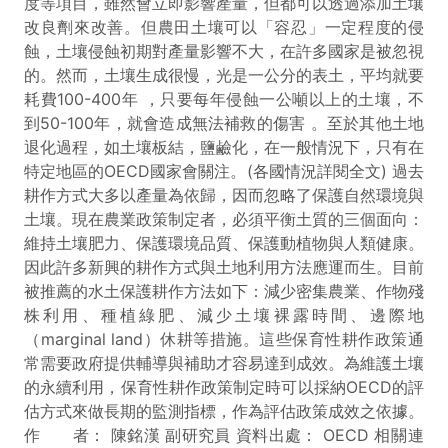
度等項目，雖然會立即影響產量，但都可以透過添加土壤
改良劑來改善。但農田土壤可以「容忍」一定程度的侵
蝕，土壤侵蝕初期對產量影響不大，在許多國家是被忽視
的。然而，土壤生成很慢，光是一公分的表土，平均就要
耗費100-400年 ，只要每年侵蝕一公噸以上的土壤，不
到50-100年，就會造成無法補救的傷害 。至於其他土地
退化過程，如土壤板結，鹽鹼化，在一般情況下，只有在
特定地區的OECD國家會關注。(各國情況詳閱全文) 過去
耕作方式大多以產量為依歸，因而忽略了保護自然環境與
土壤。現在農業政策制定者，必須平衡土質的三個面向：
維持土壤肥力、保護環境品質、保護動植物與人類健康。
因此許多新興的耕作方式與土地利用方法應運而生。目前
被推薦的水土保護耕作方法如下：減少密集農業、作物殘
株利用、種植綠肥、減少土壤裸露時間、邊際地
（marginal land）休耕等措施。這些保育性耕作政策通
常需要政府提供輔導與補助才容易達到成效。為維護土壤
的永續利用，保育性耕作政策制定時可以採納OECD的評
估方式來做長期的監測指標，作為評估政策成效之依據。
作 者： 陳銘漢 副研究員 資料出處： OECD 相關連