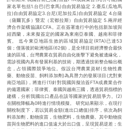
家名單包括1.台巴(巴拿馬)自由貿易協定 2.臺瓜(瓜地馬
拉)自由貿易協定3.台尼(尼加拉瓜)自由貿易協定 4.台薩
（薩爾瓦多）暨宏（宏都拉斯）自由貿易協定 5.兩岸經
濟合作架構協議ECFA。正在簽署進行中的包括新加坡與
紐西蘭，未來擬簽定的國家為東南亞泰國、越南和菲律
賓。 迄今東亞地區生效的區域貿易協定(RTA)已達53
個；僅落後於歐洲地區(62個)，是全球目前經濟整合最快
速的區域，台灣農業在貿易自由化衝擊下避免被邊緣化，
需診視國內具有發展利基的技術，期透過技術整合輸出概
念，占領國際競爭地位。假設台灣農業資材(生物性農
藥、動物疫苗、飼料添加劑)為具潛力的發展項目(尤對東
南亞地區)，將進行(1)針對我國與擬洽簽FTA或農業合作
的備選國家；菲律賓、泰國與越南三國，透過貿易指標的
建構，分析我國出口產品在該等國家的貿易競爭力。(2)
在關稅降幅為0時進行情境模擬。 研究結果顯示，在現行
關稅制度下，若以貿易金額(進出口總值)排序，依次為飼
料添加劑，動物疫苗，生物肥料，生物農藥。其中動物疫
苗與生物肥料的進口值遠大於出口值，呈現貿易逆差；生