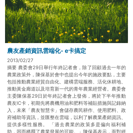
農友產銷資訊雲端化- e卡搞定
2013/02/27
摘要 農委會29日舉行年終記者會，除了回顧過去一年的
農業政策外，陳保基於會中也提出今年的施政要點，主要
包括推動農業經貿自由化、建構雲端服務、活化休耕地、
推動黃金廊道以及培育新一代的青年農業經營者。農委會
主委陳保基29日於年終記者會上發佈，將於下半年推動
農友IC卡，初期先將農機用油和肥料等補貼措施與記錄納
入，未來「農友智慧卡」會儲存農民耕作、使用肥料、政
府補助等資訊，並匯整在雲端，以利了解農業產銷資訊、
提供多樣性服務。 「過去農業的政策多是偏向福利補
助，因而稀釋了農業發展的可能。」陳保基表示，面對經