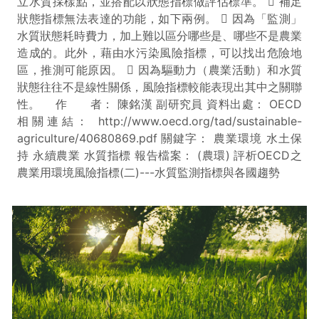
立水質採樣點，並搭配以狀態指標做評估標準。  補足
狀態指標無法表達的功能，如下兩例。  因為「監測」
水質狀態耗時費力，加上難以區分哪些是、哪些不是農業
造成的。此外，藉由水污染風險指標，可以找出危險地
區，推測可能原因。  因為驅動力（農業活動）和水質
狀態往往不是線性關係，風險指標較能表現出其中之關聯
性。 作 者： 陳銘漢 副研究員 資料出處： OECD
相關連結： http://www.oecd.org/tad/sustainable-
agriculture/40680869.pdf 關鍵字： 農業環境 水土保
持 永續農業 水質指標 報告檔案： (農環) 評析OECD之
農業用環境風險指標(二)---水質監測指標與各國趨勢