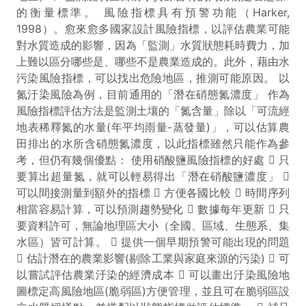
的衡量標準。 風險指標具有預警功能（Harker,
1998）。愈來愈多國家設計風險指標，以評估農業可能
對水質造成的影響，因為「監測」水質狀態耗時費力，加
上難以區分哪些是、哪些不是農業造成的。此外，藉由水
污染風險指標，可以找出危險地區，推測可能原因。 以
氮汙染風險為例，目前通用的「潛在硝態氮濃度」 作為
風險指標評估方法是監測土壤的「氮含量」除以「可流經
地表稀釋氮的水量(年平均雨量-蒸發量)」，可以估算農
田排出的水所含硝態氮濃度，以此指標雖然只能作為參
考，但仍有幾個優點： 使用硝酸鹽風險指標的好處  只
要算出超量氮，就可以輕易得出「潛在硝酸鹽濃度」 
可以間接測量到額外的指標  方便各國比較  時間序列
相當容易計算，可以預測趨勢變化  數據每年更新  只
要資料許可，無論地理區大小（全國、區域、生態系、集
水區）皆可計算。  提供一個早期預警可能出現的問題
 估計潛在的農業影響(剔除工業與家庭來源的污染)  可
以嘗試評估農業汙染的經濟成本  可以畫出汙染風險地
圖標定高風險地區(脆弱區)方便管理，並且可在脆弱區設