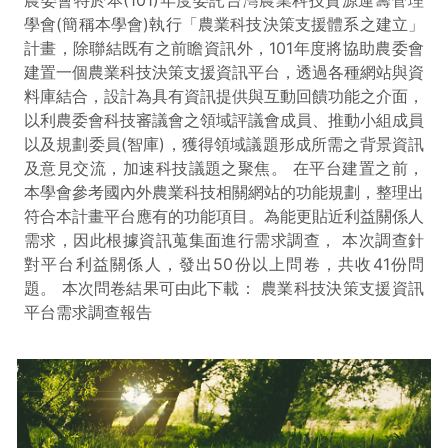
農委會特於本(101)年度委託台灣農業科技資源運籌管理
學會(簡稱本學會)執行「農業科技決策支援體系之建立」
計畫，除聯結既有之前瞻資訊外，101年度將協助農委會
建置一個農業科技決策支援資訊平台，透過各種網站與資
料庫結合，設計為具有資訊提供與互動回饋功能之介面，
以利農委會科技審議會之領域評議會成員、推動小組成員
以及規劃委員(智庫)，獲得領域議題形成所需之背景資訊
及意見交流，加速科技議題之聚焦。 在平台建置之前，
本學會參考國內外農業科技相關網站的功能規劃，整理出
符合本計畫平台應有的功能項目。為能更貼近利益關係人
需求，因此根據資訊蒐集面進行需求調查， 本次調查針
對平台利益關係人，發出50份以上問卷，共收41份問
題。 本次問卷結果可由此下載： 農業科技決策支援資訊
平台需求調查報告