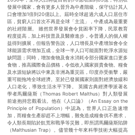
發展中國家，會有更多人晉升為中產階級，保守估計其人
口會增加1倍到20億以上。屆時全球超過六成人口居住市
區，貧窮人口首次不再是全球「主流」，中產成為最重要
的社經階層。 雖然世界發展會令貧困率下降，民眾教育
程度提高，加上科技普及及醫療進步，令普通人的個人權
益得到擴展，但報告警告說，人口增長及中產增加會令全
球能源需求增加五成，全球一半人口可能面對乾淨水源短
缺問題；同時，增加食物及食水消耗令部分國家進口更多
食物，推高國際食品價格，令低收入國家捱貴食物。糧食
及水源短缺將以中東及非洲為重災區，印度亦受衝擊，嚴
重可能拖垮全球經濟。至於已發展國家則面對經濟放緩和
人口老化，導致生活水平下降。 英國古典經濟學派著名
學者馬爾薩斯（Thomas Robert Malthus）對人類發展
前途抱持悲觀看法。他在《人口論》（An Essay on the
Principle of Population）中認為，世界人口正急速增
加，而糧食生產卻趕不上增幅，難免造成糧食供不應求，
令人類長期陷於飢荒和戰爭等災難，即所謂馬爾薩斯陷阱
（Malthusian Trap）。儘管幾十年來科學技術大幅提高