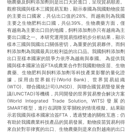
物農藥及飼料添加劑則是出口大於進口，呈現貿易順差。
觀察我國與樣本三國貿易互動，顯示泰國為我國動物疫苗
的主要出口國家，共佔出口值的28%。而越南則為我國
主要之生物肥料出口國，共佔39%。生物農藥方面，僅
有越南為主要出口目的地國，飼料添加劑亦只有越南為主
要出口國之一。本研究運用貿易指標初步分析結果，顯示
樣本三國與我國出口關係密切，為重要的貿易夥伴。而飼
料添加劑為我國最具比較利益的出口品。我國飼料添加劑
出口至樣本國家的競爭力依序為越南與泰國。 為提供我
國與樣本國家洽簽FTA或農業合作對我國動物疫苗、生物
農藥、生物肥料與飼料添加劑等科技產業影響的量化證
據，採用由世界銀行(World Bank)、世界貿易組織
(WTO)、聯合國統計司(UNSD)、與聯合國貿易暨發展會
議(UNCTAD)等機構，共同開發的世界貿易整合解決方案
(World Integrated Trade Solution, WITS)發展的
SMART模型，進行在調降至零關稅的情境模擬。結果顯
示若我國與樣本國家洽簽FTA，透過雙邊的關稅互惠；仍
有助於我國農業科技產品的貿易發展。動物疫苗貿易利得
來自於對菲律賓的出口、生物農藥則是來自對越南的出口