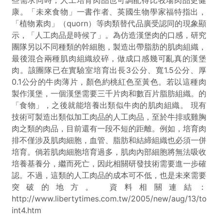
康。「未來食物」一書作者、英國生物學家福特指出，
「植物素肉」（quorn）等肉類替代品廣受認同的現象顯
示，「人工肉品是時候了」。為仿造漢堡肉的口感，研究
團隊另以不同種類的幹細胞，製造出帶脂肪的肌肉組織，
最後混合兩種肌肉組織絞碎，做成口感幾可亂真的漢堡
肉。該團隊已在實驗室培育出長3公分、寬1.5公分、厚
0.1公分的牛肉薄片，顏色約桃紅色至黃色。若以這種肉
製作漢堡，一個漢堡需要三千片肉和數百片脂肪組織。的
「食物」，之後就能培養出類似牛肉的肌肉組織。 現有
技術可製造出類似加工肉品的人工肉品，至於牛排或雞胸
肉之類的肉品，目前還有一段不短的距離。例如，培育肉
排不僅涉及肌肉細胞，血管、脂肪和結締組織也必須一併
培育。倘若肌肉細胞培育過多，肌肉內部細胞將無法吸收
培養基養分，繼而死亡，因此相關研發技術需要進一步確
認。不過，這類的人工肉品的成本可不低，也是未來需要
突破的地方。 資料相關連結：
http://www.libertytimes.com.tw/2005/new/aug/13/toda
int4.htm