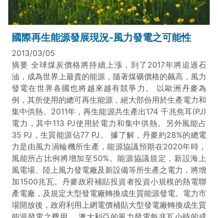
國際再生能源發展現況-風力發電之可能性
2013/03/05
摘要 全球煤炭價格將持續上漲，到了2017年將追過石
油，成為世界上最貴的能源，隨著煤礦價格的飆高，風力
發電在世界各國也將越來越有競爭力。 以歐洲丹麥為
例，其所使用的總可再生能源，絕大部份用於生產電力和
集中供熱。2011年，再生能源共生產出174 千兆焦耳(PJ)
電力，其中113 PJ使用於電力和集中供熱。另外風能占
35 PJ，生質能源佔77 PJ。 據了解，丹麥約28%的總電
力是由風力渦輪機所生產，能源協議預期在2020年時，
風能所占比例將增加至50%。能源協議規定，新設海上
風電場、陸上風力發電廠及新設備等所生產之電力，將增
加1500兆瓦。丹麥政府補貼投資者投資小規模的熱電聯
產電廠，及規定大型發電廠轉換成生質能源發電。電力市
場開放後，政府利用上網電價補貼大型發電廠轉換成生質
能源發電之費用。 澳大利亞的風力發電每兆瓦小時的成