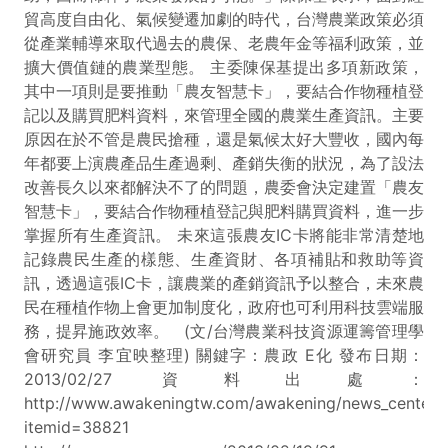
貿高度自由化、氣候變遷加劇的時代，台灣農業政策必須
從產業輔導來取代過去的農保、老農年金等福利政策，並
擴大價值鏈的農業型態。 主委陳保基提出多項新政策，
其中一項則是要推動「農友智慧卡」，要結合作物種植登
記以及購買肥料資料，來管理全國的農業生產資訊。主要
原因在於不管是農民搶種，還是氣候太好大豐收，國內每
年都要上演農產品生產過剩、產銷失衡的狀況，為了設法
改善長久以來都解決不了的問題，農委會決定建置「農友
智慧卡」，要結合作物種植登記與肥料購買資料，進一步
掌握所有生產資訊。 未來這張農友IC卡將能非常清楚地
記錄農民生產的樣態、生產資財、各項補貼和救助等資
訊，透過這張IC卡，讓農業的產銷資訊予以整合，未來農
民在種植作物上會更加制度化，政府也可利用科技雲端服
務，提昇施政效率。 (文/台灣農業科技資源運籌管理學
會研究員 李宜映整理) 關鍵字：農政 E化 發布日期：
2013/02/27 資料出處：
http://www.awakeningtw.com/awakening/news_center/
itemid=38821