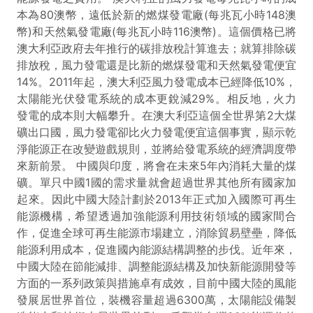
本為80澳幣，遠低於新的燃煤發電廠(每兆瓦小時148澳
幣)和天然氣發電廠(每兆瓦小時116澳幣)。這個價格已將
澳大利亞政府去年推行的碳排放稅計算進去；就算排除碳
排放稅，風力發電還是比新的燃煤發電和天然氣發電便宜
14%。2011年起，澳大利亞風力發電成本已經降低10%，
太陽能光伏發電系統的成本更銳減29%。相反地，火力
發電的成本則大幅攀升。在澳大利亞這個全世界第2大煤
礦出口國，風力發電卻比火力發電便宜這個事實，顯示乾
淨能源正在改變遊戲規則，並將給發電系統的經濟調度帶
來新前景。 中國與印度，將會在未來5年內消耗大量的煤
礦。單只中國1國的需求量就會超過世界其他所有國家加
起來。因此中國大陸計劃於2013年正式加入國際可再生
能源機構，希望透過加強能源利用技術領域的國家間合
作，促進全球可再生能源市場建立，消除貿易壁壘，降低
能源利用成本，促進國內能源結構調整的步伐。近年來，
中國大陸在節能減排、調整能源結構及加快新能源開發等
方面的一系列政策與措施卓有成效，目前中國大陸的風能
發展居世界首位，裝機容量超過6300萬，太陽能設備製