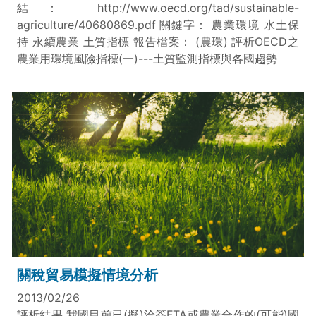
結： http://www.oecd.org/tad/sustainable-
agriculture/40680869.pdf 關鍵字： 農業環境 水土保
持 永續農業 土質指標 報告檔案： (農環) 評析OECD之
農業用環境風險指標(一)---土質監測指標與各國趨勢
關稅貿易模擬情境分析
2013/02/26
評析結果 我國目前已(擬)洽簽FTA或農業合作的(可能)國