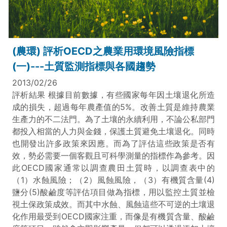
(農環) 評析OECD之農業用環境風險指標
(一)---土質監測指標與各國趨勢
2013/02/26
評析結果 根據目前數據，有些國家每年因土壤退化所造
成的損失，超過每年農產值的5%。改善土質是維持農業
生產力的不二法門。為了土壤的永續利用，不論公私部門
都投入相當的人力與金錢，保護土質避免土壤退化。同時
也開發出許多政策來因應。而為了評估這些政策是否有
效，勢必需要一個客觀且可科學測量的指標作為參考。因
此OECD國家通常以調查農田土質時，以調查表中的
（1）水蝕風險；（2）風蝕風險，（3）有機質含量(4)
鹽分(5)酸鹼度等評估項目做為指標，用以監控土質並檢
視土保政策成效。而其中水蝕、風蝕這些不可逆的土壤退
化作用最受到OECD國家注重，而像是有機質含量、酸鹼