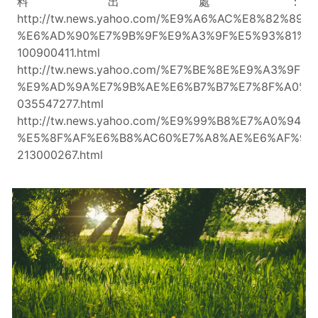
料出處：
http://tw.news.yahoo.com/%E9%A6%AC%E8%82%
%E6%AD%90%E7%9B%9F%E9%A3%9F%E5%93%81%E
100900411.html
http://tw.news.yahoo.com/%E7%BE%8E%E9%A3%
%E9%AD%9A%E7%9B%AE%E6%B7%B7%E7%8F%A0%E
035547277.html
http://tw.news.yahoo.com/%E9%99%B8%E7%A0%
%E5%8F%AF%E6%B8%AC60%E7%A8%AE%E6%AF%92
213000267.html