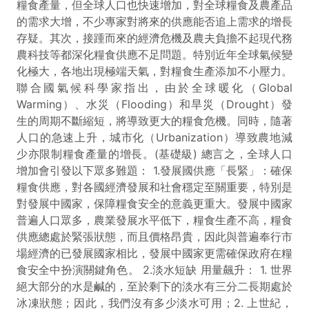
糧食產量，但全球人口也快速增加，對全球糧食及農產品
的需求大增，不少專家對將來的供應能否追上需求的增長
存疑。其次，接踵而來的經濟危機及農夫負擔不起現代務
農科技等都深化糧食供應不足問題。特別近年全球氣候變
化極大，各地出現極端天氣，對糧食生產添加不小壓力。
聯合國氣候科學家指出，由於全球暖化（Global
Warming）、水災（Flooding）和旱災（Drought）發
生的周期不斷縮短，將導致更大的糧食危機。同時，隨著
人口的急速上升，城市化（Urbanization）導致農地減
少亦限制糧食產量的增長。(基礎級) 總言之，全球人口
增加會引發以下眾多難題： 1.發展國供應「長緊」：確保
糧食供應，對各國經濟發展和社會穩定至關重要，特別是
對發展中國家，保障糧食安全的意義更重大。發展中國家
普遍人口眾多，農業發展水平低下，糧食生產不高，糧食
供應總處於緊張狀態，而且價格昂貴，因此與普遍奉行市
場經濟的已發展國家相比，發展中國家更需確保政府在糧
食安全中扮演關鍵角色。 2.淡水短缺 用量飆升： 1. 世界
絕大部分的水是鹹的，至於剩下的淡水有三分二長期處於
冰凍狀態；因此，我們沒有多少淡水可用；2. 上世紀，