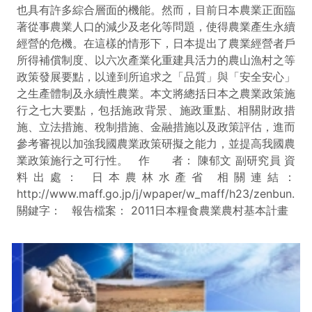
也具有許多綜合層面的機能。然而，目前日本農業正面臨
著從事農業人口的減少及老化等問題，使得農業產生永續
經營的危機。在這樣的情形下，日本提出了農業經營者戶
所得補償制度、以六次產業化重建具活力的農山漁村之等
政策發展要點，以達到所追求之「品質」與「安全安心」
之生產體制及永續性農業。本文將總括日本之農業政策施
行之七大要點，包括施政背景、施政重點、相關財政措
施、立法措施、稅制措施、金融措施以及政策評估，進而
參考審視以加強我國農業政策研擬之能力，並提高我國農
業政策施行之可行性。 作 者： 陳郁文 副研究員 資
料出處： 日本農林水產省 相關連結：
http://www.maff.go.jp/j/wpaper/w_maff/h23/zenbun.htm
關鍵字： 報告檔案： 2011日本糧食農業農村基本計畫