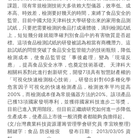
課題。現有常規檢測技術大多依賴大型儀器，效率低、成
本高、時效差，檢測要好幾天的時間，束縛了食品安全的
監管。目前中國大陸天津科技大學研發出來的家用食品測
試紙，只要把需要檢測的食品打成液體後，滴到檢測試紙
上，短短幾分鐘就能準確判別食品中的有害物質是否超
標。這項食品檢測試紙的研發被認為相當有商機潛力。這
款試紙的問世突破了食品安全監管能力的技術瓶頸，降低
檢測成本，使食品監管從「事後處理」變為「現場反
應」，提高食品安全水準，也奠定技術基礎。 天津科大
相關科系對此進行創新研究，開發7項具有智慧財產權的
「可視化快速檢測核心技術」，研發出針對60多種化學
危害因子可視化的快速檢測產品，檢測效率平均提高
200%，而檢測成本僅為常規儀器方法的20%。該項產品
已獲13項國家發明專利，並獲得國家科技進步二等獎，
目前已進入實用階段。但目前正繼續研究如何進一步降低
生產成本，使產品上市後一般消費者都能夠負擔得起。
(文/台灣農業科技資源運籌管理學會研究員 李宜映整理)
關鍵字：食品 防疫檢疫 發布日期： 2013/03/05 資