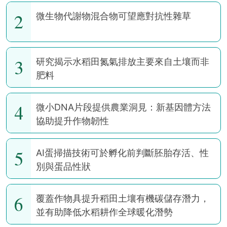
2
微生物代謝物混合物可望應對抗性雜草
3
研究揭示水稻田氮氣排放主要來自土壤而非
肥料
4
微小DNA片段提供農業洞見：新基因體方法
協助提升作物韌性
5
AI蛋掃描技術可於孵化前判斷胚胎存活、性
別與蛋品性狀
6
覆蓋作物具提升稻田土壤有機碳儲存潛力，
並有助降低水稻耕作全球暖化潛勢