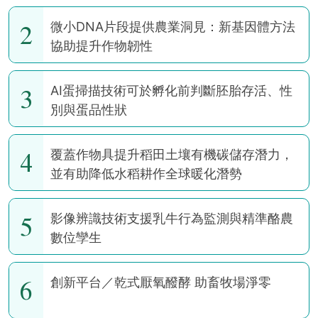
2
微小DNA片段提供農業洞見：新基因體方法
協助提升作物韌性
3
AI蛋掃描技術可於孵化前判斷胚胎存活、性
別與蛋品性狀
4
覆蓋作物具提升稻田土壤有機碳儲存潛力，
並有助降低水稻耕作全球暖化潛勢
5
影像辨識技術支援乳牛行為監測與精準酪農
數位孿生
6
創新平台／乾式厭氧醱酵 助畜牧場淨零