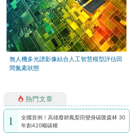
無人機多光譜影像結合人工智慧模型評估田
間氮素狀態
熱門文章
1
全國首例！高雄廢耕鳳梨田變身碳匯森林 30
年創420噸碳權