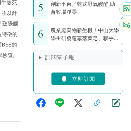
用牛隻死
5
創新平台／乾式厭氧醱酵 助
畜牧場淨零
，並以針
「聽覺腦
6
農業廢棄物新生機！中山大學
型特徵的
學生研發蓮霧落葉皂、聯手果
BSE的
園推醜芭樂茶包
學檢查。
訂閱電子報
立即訂閱