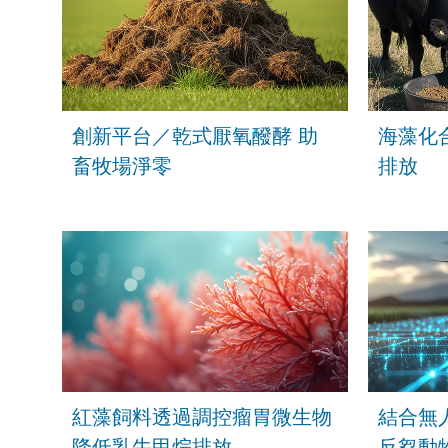
創新平台／乾式厭氧醱酵 助
海藻化
畜牧場淨零
排放
紅藻飼料透過調控瘤胃微生物
結合無
降低乳牛甲烷排放
反芻動