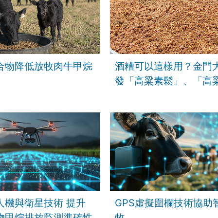
合物降低放牧肉牛甲烷
酒糟可以這樣用？金門
發「高粱素鬆」、「高
料」降低5成甲烷排放
人機與衛星技術 提升
GPS虛擬圍欄技術協助
物甲烷排放監測準確性
牧