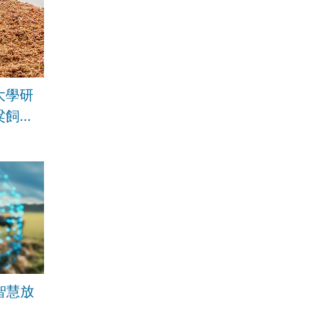
大學研
粱飼
智慧放