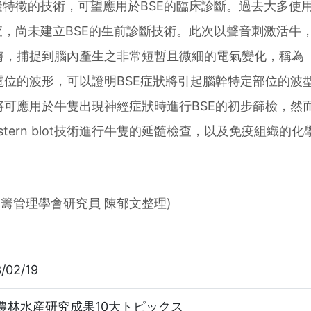
礙特徵的技術，可望應用於BSE的臨床診斷。過去大多使
查，尚未建立BSE的生前診斷技術。此次以聲音刺激活牛
膚，捕捉到腦內產生之非常短暫且微細的電氣變化，稱為
電位的波形，可以證明BSE症狀將引起腦幹特定部位的波
可應用於牛隻出現神經症狀時進行BSE的初步篩檢，然而
tern blot技術進行牛隻的延髓檢查，以及免疫組織的化
運籌管理學會研究員 陳郁文整理)
/02/19
農林水産研究成果10大トピックス