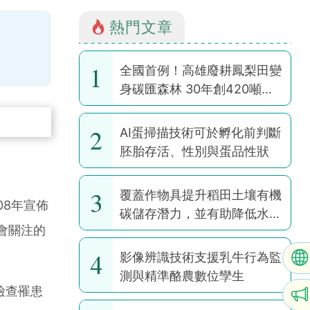
熱門文章
1
全國首例！高雄廢耕鳳梨田變
身碳匯森林 30年創420噸碳
權
2
AI蛋掃描技術可於孵化前判斷
胚胎存活、性別與蛋品性狀
3
覆蓋作物具提升稻田土壤有機
08年宣佈
碳儲存潛力，並有助降低水稻
會關注的
耕作全球暖化潛勢
4
影像辨識技術支援乳牛行為監
測與精準酪農數位孿生
檢查罹患