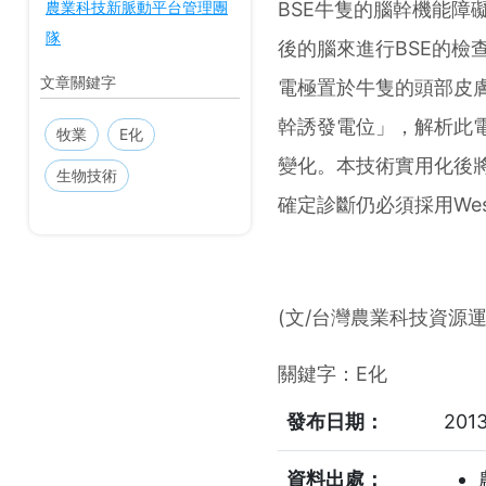
農業科技新脈動平台管理團
BSE牛隻的腦幹機能障
隊
後的腦來進行BSE的檢
文章關鍵字
電極置於牛隻的頭部皮
幹誘發電位」，解析此
牧業
E化
變化。本技術實用化後將
生物技術
確定診斷仍必須採用Wes
(文/台灣農業科技資源
關鍵字：
E化
發布日期：
2013
資料出處：