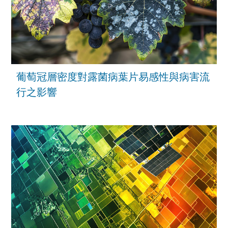
葡萄冠層密度對露菌病葉片易感性與病害流
行之影響