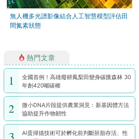
無人機多光譜影像結合人工智慧模型評估田
間氮素狀態
熱門文章
1
全國首例！高雄廢耕鳳梨田變身碳匯森林 30
年創420噸碳權
2
微小DNA片段提供農業洞見：新基因體方法
協助提升作物韌性
3
AI蛋掃描技術可於孵化前判斷胚胎存活、性