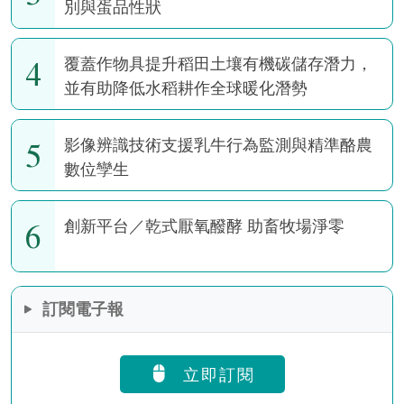
別與蛋品性狀
4
覆蓋作物具提升稻田土壤有機碳儲存潛力，
並有助降低水稻耕作全球暖化潛勢
5
影像辨識技術支援乳牛行為監測與精準酪農
數位孿生
6
創新平台／乾式厭氧醱酵 助畜牧場淨零
訂閱電子報
立即訂閱