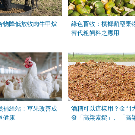
合物降低放牧肉牛甲烷
綠色畜牧：檳榔鞘廢棄
替代粗飼料之應用
然補給站：草果改善成
酒糟可以這樣用？金門
道健康
發「高粱素鬆」、「高
料」降低5成甲烷排放