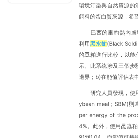
環境汙染與自然資源的
飼料的蛋白質來源，希
巴西的里約熱內盧聯邦大學(Un
利用
黑水虻
(Black Sol
的豆粕進行比較，以能值(
示。此系統涉及三個步
邊界；b)在能值評估表
研究人員發現，使用昆蟲粕(
ybean meal；SBM)則
per energy of the
4%。此外，使用昆蟲粕
91到1.04，而能值可持續性指