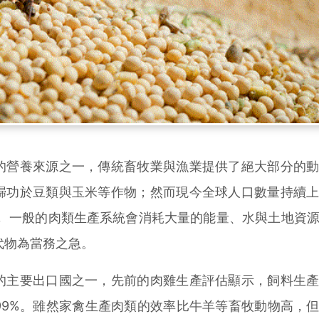
營養來源之一，傳統畜牧業與漁業提供了絕大部分的動
歸功於豆類與玉米等作物；然而現今全球人口數量持續
， 一般的肉類生產系統會消耗大量的能量、水與土地資
代物為當務之急。
的主要出口國之一，先前的肉雞生產評估顯示，飼料生
99%。雖然家禽生產肉類的效率比牛羊等畜牧動物高，