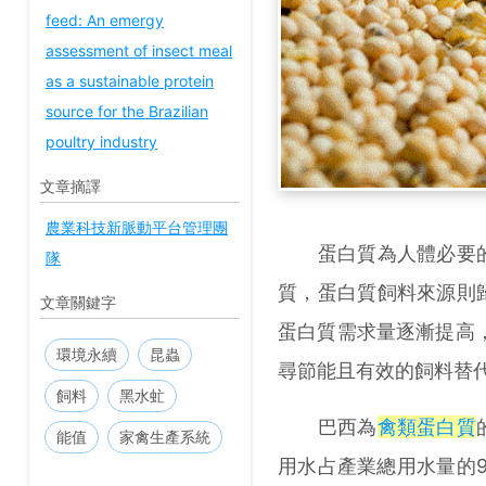
feed: An emergy
assessment of insect meal
as a sustainable protein
source for the Brazilian
poultry industry
文章摘譯
農業科技新脈動平台管理團
蛋白質為人體必要的
隊
質，蛋白質飼料來源則
文章關鍵字
蛋白質需求量逐漸提高
環境永續
昆蟲
尋節能且有效的飼料替
飼料
黑水虻
巴西為
禽類蛋白質
能值
家禽生產系統
用水占產業總用水量的