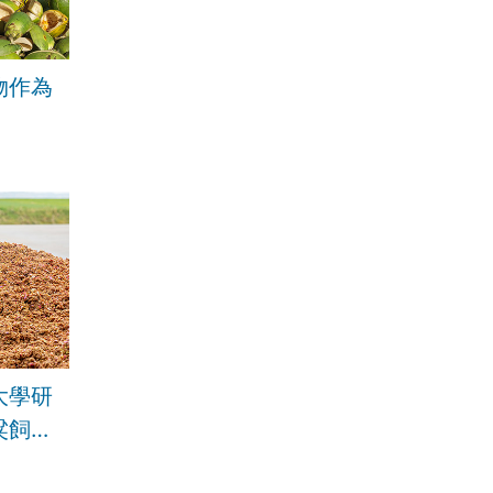
物作為
大學研
粱飼