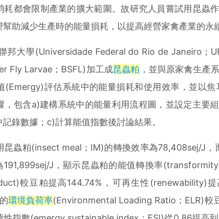
消耗都會限制產業的擴大範圍。故研究人員嘗試用昆蟲
望幫助減少生產時的能量損耗，以提高經營家禽產業的永
iversidade Federal do Rio de Janeiro；
dier Fly Larvae；BSFL)加工成
昆蟲粕
，並與原家禽生產
Emergy)評估系統中的能量損耗和使用效率，並以焦耳(
驟，包含a)建構系統中的能量利用流程圖，並設定主要
中記錄數據；c)計算能值指數後討論結果。
insect meal；IM)的轉換效率為78,408sej/J，
為191,899sej/J，顯示昆蟲粕的能值轉換率(transformity:
 product)較豆粕提高144.74%，可再生性(renewability)
的
環境負荷率
(Environmental Loading Ratio；ELR
數(emergy sustainable index；ESI)從0.86提高