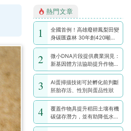
熱門文章
1
全國首例！高雄廢耕鳳梨田變
身碳匯森林 30年創420噸碳
權
2
微小DNA片段提供農業洞見：
新基因體方法協助提升作物韌
性
3
AI蛋掃描技術可於孵化前判斷
胚胎存活、性別與蛋品性狀
4
覆蓋作物具提升稻田土壤有機
碳儲存潛力，並有助降低水稻
耕作全球暖化潛勢