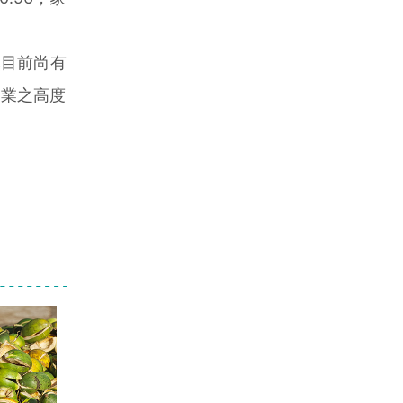
然目前尚有
禽業之高度