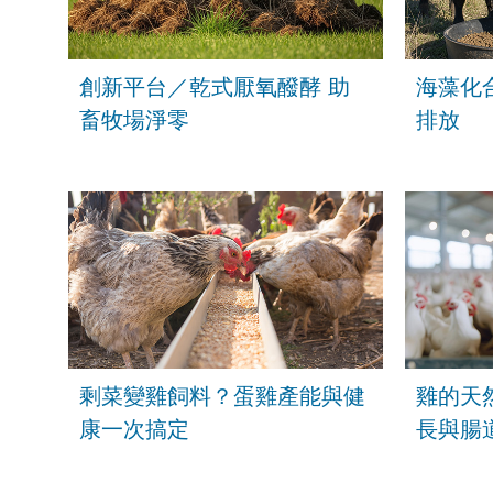
創新平台／乾式厭氧醱酵 助
海藻化
畜牧場淨零
排放
剩菜變雞飼料？蛋雞產能與健
雞的天
康一次搞定
長與腸