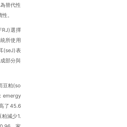
作為替代性
續性。
UFRJ)選擇
系統所使用
seJ)表
組成部分與
而豆粕(so
 emergy
提高了45.6
)較豆粕減少1.
到0.96，家