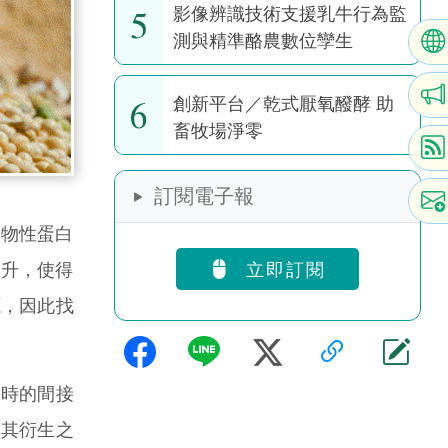
5
影像辨識技術支援乳牛行為監
測與精準酪農數位孿生
6
創新平台／乾式厭氧醱酵 助
畜牧場淨零
訂閱電子報
物性蛋白
立即訂閱
上升，使得
源，因此找
產時的間接
但其衍生之