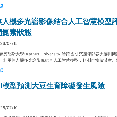
號途徑連結，使植物在受到病原菌感染、昆蟲取食或其他環境脅
際
測發光訊號。結果顯示，一般相機即可即時監測植物防禦反應啟
為植物健康監測與作物脅迫偵測之研究工具。
無人機多光譜影像結合人工智慧模型
間氮素狀態
26/07/15
麥奧胡斯大學(Aarhus University)等跨國研究團隊以春大麥田
，利用無人機多光譜影像結合人工智慧模型，預測作物氮濃度、
物重。結果顯示，類神經網路模型與代表性光譜特徵可提升田間
際
，作為精準施肥與氮肥管理參考。
AI模型預測大豆生育障礙發生風險
26/07/10