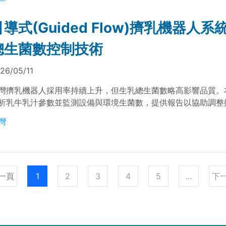
支援蜂群健康管理。
引導式(Guided Flow)擠乳機器人系
總生菌數控制技術
26/05/11
灣擠乳機器人採用率持續上升，但生乳總生菌數略高影響品質。
析乳牛乳汁參數並監測設備與環境生菌數，提供報告以協助調整
定、清潔參數與牛群管理。
灣
一頁
1
2
3
4
5
...
下