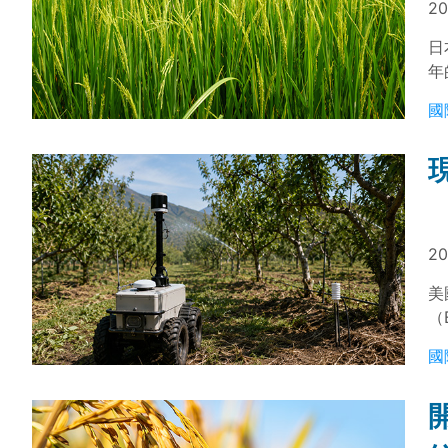
20
日
年
分
國
可
擴
量
適
20
美
（
間
國
農