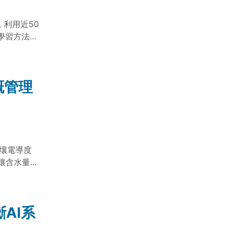
，利用近50
器學習方法，
稻實際產量
量差距明顯
件下水稻產
溉管理
需重新評估
土壤電導度
壤含水量空
析度，協助
AI系