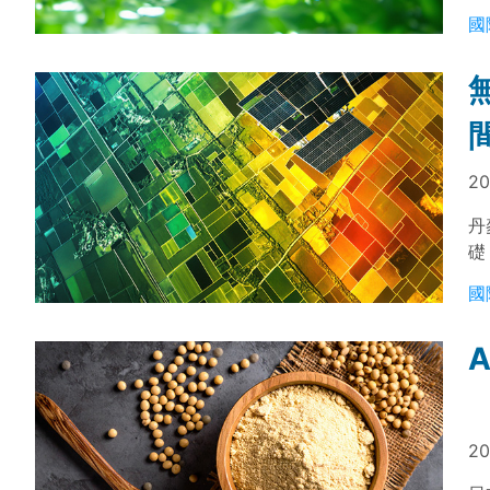
訊
國
觀
作
20
丹
礎
乾
國
率
20