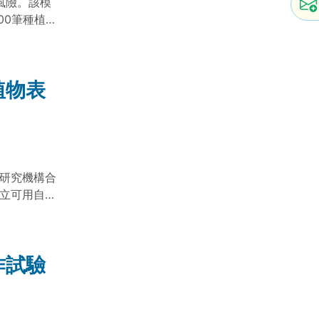
風險。該模
00筆種植案
要影響因
植物表
多所研究機構合
，建立可用自然
表型分析任務
，並支援於
助使用者完
作試驗
的使用門