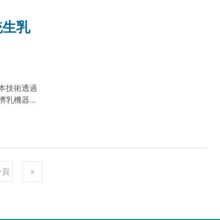
統生乳
本技術透過
擠乳機器人
一頁
»