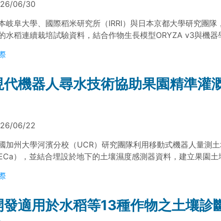
26/06/30
本岐阜大學、國際稻米研究所（IRRI）與日本京都大學研究團隊
的水稻連續栽培試驗資料，結合作物生長模型ORYZA v3與機
析不同季節下水稻產量差距的形成原因。研究結果顯示，乾季水
際
達潛在產量約六成以上，但雨季受病害逆境與品種老化影響，產
大。研究亦指出，即使排除病害與品種老化等因素，熱帶雨季條
現代機器人尋水技術協助果園精準灌
仍難達國際常用之80%潛在產量基準，顯示不同生產環境下可能
用的產量基準。
26/06/22
國加州大學河濱分校（UCR）研究團隊利用移動式機器人量測
ECa），並結合埋設於地下的土壤濕度感測器資料，建立果園土
分布模型。研究結果顯示，此方法可提升土壤水分監測的空間解
際
民掌握果園不同區域的水分狀態，作為精準灌溉管理的參考。
開發適用於水稻等13種作物之土壤診斷