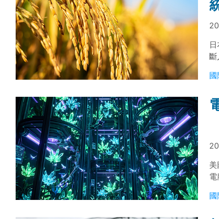
20
日
斷
性
國
善
應
20
美
電
粉
國
粉