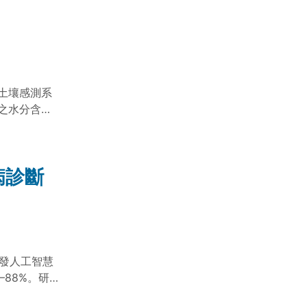
無線土壤感測系
之水分含量
強化土壤監
病診斷
開發人工智慧
88%。研
式之潛力，