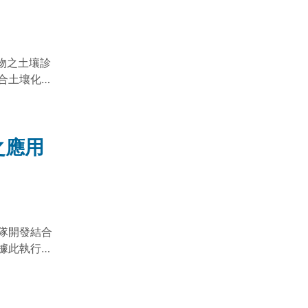
物之土壤診
合土壤化學
進行診斷與改
0%以上，可
之應用
研究團隊開發結合
據此執行授
於輔助授