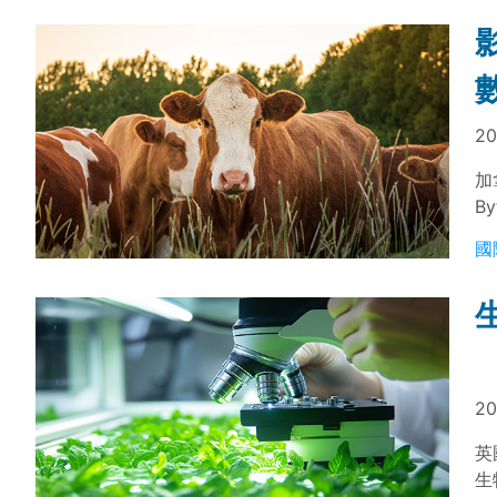
20
加
B
讀
國
管
20
英
生