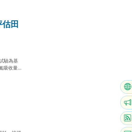
迫時產生可
動過程，可
評估田
間試驗為基
氮吸收量與
氮素評估效