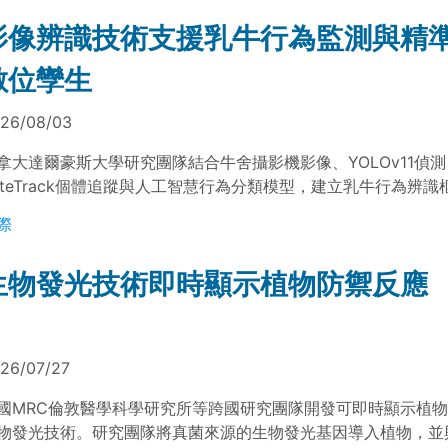
影像辨識技術支援乳牛行為監測與精
數位孿生
26/08/03
拿大達爾豪斯大學研究團隊結合牛舍攝影機影像、YOLOv11偵測
yteTrack個體追蹤與人工智慧行為分類模型，建立乳牛行為辨
採食、飲水、躺臥、反芻與站立等行為，產出個別乳牛活動紀錄
際
理、健康監測與精準酪農數位孿生建置。
生物發光技術即時顯示植物防禦反應
26/07/27
國MRC倫敦醫學科學研究所等跨國研究團隊開發可即時顯示植
物發光技術。研究團隊將真菌來源的生物發光基因導入植物，並