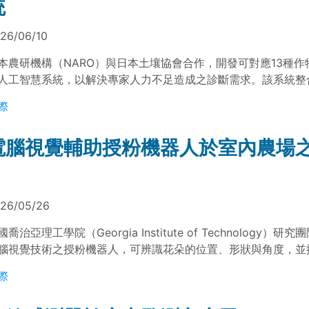
統
26/06/10
本農研機構（NARO）與日本土壤協會合作，開發可對應13種作
人工智慧系統，以解決專家人力不足造成之診斷需求。該系統整
、物理性與營農資料，並採用LightGBM模型於有限資料條件下
際
建議生成。驗證結果顯示，於13種作物中與專家判斷一致率達9
用於提升土壤管理效率並支援永續農業發展。
電腦視覺輔助授粉機器人於室內農場
26/05/26
國喬治亞理工學院（Georgia Institute of Technology）
腦視覺技術之授粉機器人，可辨識花朵的位置、形狀與角度，並
作業。在缺乏蜜蜂等自然授粉者的室內農場環境中，該系統可用
際
。