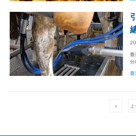
以
20
臺
分
設
臺
«
上