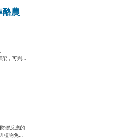
準酪農
、
識框架，可判
，支援營養
物防禦反應的
與植物免疫