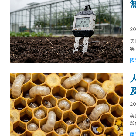
20
美
統
與
國
測
20
美
影
究
國