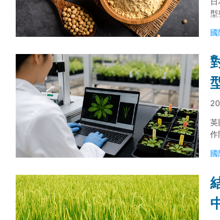
日
型
例
國
子
20
英
作
語
國
並
缺
成
檻