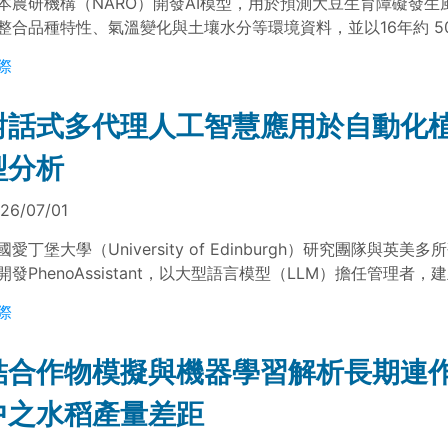
本農研機構（NARO）開發AI模型，用於預測大豆生育障礙發生
整合品種特性、氣溫變化與土壤水分等環境資料，並以16年約 5
進行訓練。結果顯示，開花後持續高溫為未熟落果與裂皮粒之主
際
，風險隨氣溫累積增加，有助於支援栽培管理決策。
對話式多代理人工智慧應用於自動化
型分析
26/07/01
國愛丁堡大學（University of Edinburgh）研究團隊與英美
開發PhenoAssistant，以大型語言模型（LLM）擔任管理者
言操作的對話式多代理系統。PhenoAssistant可自動拆解植物
際
串接工具執行，整合植物專用視覺模型庫、資料分析與統計功能
乏適用模型時建立自動化訓練流程。研究結果顯示，此系統可協
結合作物模擬與機器學習解析長期連
植物影像分析與資料處理工作，降低跨工具操作與植物表型分析
。
中之水稻產量差距