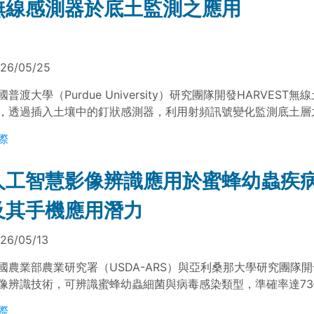
無線感測器於底土監測之應用
26/05/25
國普渡大學（Purdue University）研究團隊開發HARVEST
，透過插入土壤中的釘狀感測器，利用射頻訊號變化監測底土層
電導率等性質。該技術具低成本與可大規模部署之特性，有助於
際
能力，並提供農田管理參考。
人工智慧影像辨識應用於蜜蜂幼蟲疾
及其手機應用潛力
26/05/13
國農業部農業研究署（USDA-ARS）與亞利桑那大學研究團隊
像辨識技術，可辨識蜜蜂幼蟲細菌與病毒感染類型，準確率達73–
顯示，該技術可應用於養蜂現場疾病判斷，具發展為手機應用程
際