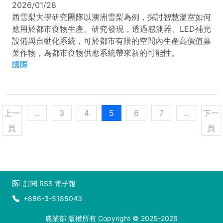
2026/01/28
西雪梨大學研究團隊以澳洲雪梨為例，探討智慧溫室如何
應用於都市食物生產。研究發現，透過感測器、LED補光
設備與自動化系統，可於都市有限的空間內生產高價值葉
菜作物，為都市食物供應系統帶來新的可能性。
國際
上一
...
3
4
5
6
7
...
下一
頁
頁
訂閱
RSS
電子報
+886-3-5185043
農業部 版權所有 Copyright © 2025-2026