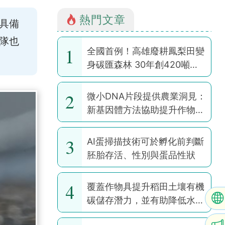
熱門文章
具備
隊也
1
全國首例！高雄廢耕鳳梨田變
身碳匯森林 30年創420噸碳
權
2
微小DNA片段提供農業洞見：
新基因體方法協助提升作物韌
性
3
AI蛋掃描技術可於孵化前判斷
胚胎存活、性別與蛋品性狀
4
覆蓋作物具提升稻田土壤有機
碳儲存潛力，並有助降低水稻
耕作全球暖化潛勢