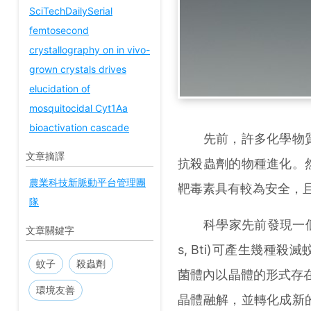
SciTechDaily
Serial
femtosecond
crystallography on in vivo-
grown crystals drives
elucidation of
mosquitocidal Cyt1Aa
bioactivation cascade
先前，許多化學物質
文章摘譯
抗殺蟲劑的物種進化。
農業科技新脈動平台管理團
靶毒素具有較為安全，
隊
科學家先前發現一個
文章關鍵字
s, Bti)可產生幾
蚊子
殺蟲劑
菌體內以晶體的形式存
環境友善
晶體融解，並轉化成新