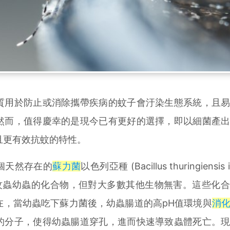
用於防止或消除攜帶疾病的蚊子會汙染生態系統，且易
然而，值得慶幸的是現今已有更好的選擇，即以細菌產
且更有效抗蚊的特性。
天然存在的
蘇力菌
以色列亞種 (Bacillus thuringiensis i
種殺滅蚊蟲幼蟲的化合物，但對大多數其他生物無害。這些化
在，當幼蟲吃下蘇力菌後，幼蟲腸道的高pH值環境與
消
的分子，使得幼蟲腸道穿孔，進而快速導致蟲體死亡。