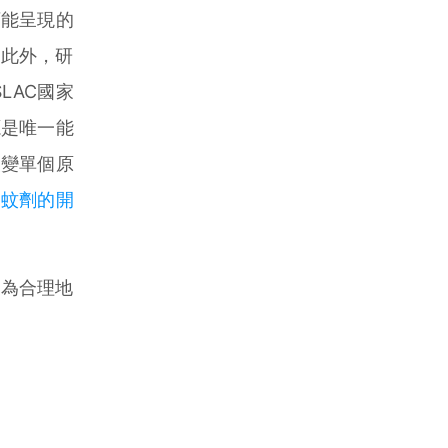
可能呈現的
。此外，研
LAC國家
源是唯一能
改變單個原
驅蚊劑的開
為合理地