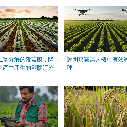
生物分解的覆蓋膜，降
證明噴霧無人機可有效
生產中產生的塑膠汙染
理