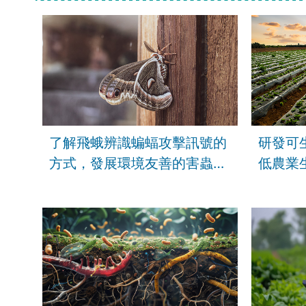
了解飛蛾辨識蝙蝠攻擊訊號的
研發可
方式，發展環境友善的害蟲防
低農業
治技術