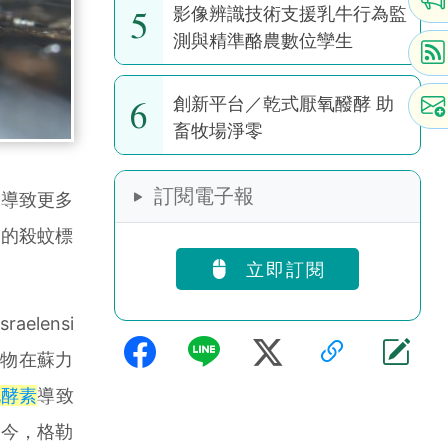
5
影像辨識技術支援乳牛行為監
測與精準酪農數位孿生
6
創新平台／乾式厭氧醱酵 助
畜牧場淨零
訂閱電子報
導致更多
出的殺蚊標
立即訂閱
sraelensi
合物在蘇力
化酵素
導致
現今，格勒