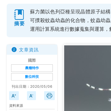
蘇力菌以色列亞種呈現晶體原子結構
可撲殺蚊蟲幼蟲的化合物，蚊蟲幼蟲
摘要
運用計算系統進行數據蒐集與運算，
文章資訊
國際
農糧特作
數位科技
刊出日期：2020/05/06
資料來源