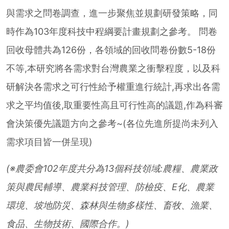
與需求之問卷調查，進一步聚焦並規劃研發策略，同
時作為103年度科技中程綱要計畫規劃之參考。 問卷
回收母體共為126份，各領域的回收問卷份數5-18份
不等,本研究將各需求對台灣農業之衝擊程度，以及科
研解決各需求之可行性給予權重進行統計,再求出各需
求之平均值後,取重要性高且可行性高的議題,作為科審
會決策優先議題方向之參考~(各位先進所提尚未列入
需求項目皆一併呈現)
(※農委會102年度共分為13個科技領域:農糧、農業政
策與農民輔導、農業科技管理、防檢疫、E化、農業
環境、坡地防災、森林與生物多樣性、畜牧、漁業、
食品、生物技術、國際合作。)