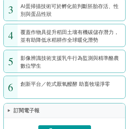
3
AI蛋掃描技術可於孵化前判斷胚胎存活、性
別與蛋品性狀
4
覆蓋作物具提升稻田土壤有機碳儲存潛力，
並有助降低水稻耕作全球暖化潛勢
5
影像辨識技術支援乳牛行為監測與精準酪農
數位孿生
6
創新平台／乾式厭氧醱酵 助畜牧場淨零
訂閱電子報