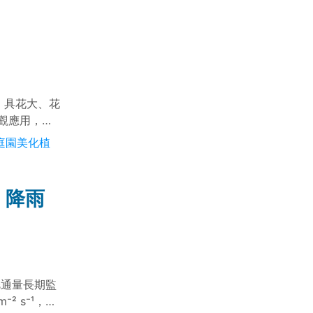
，具花大、花
觀應用，兼
庭園美化植
：降雨
烷通量長期監
² s⁻¹，且