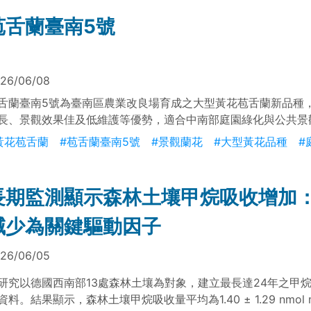
式調整，有助提升泥炭農地之減碳潛力。
苞舌蘭臺南5號
26/06/08
舌蘭臺南5號為臺南區農業改良場育成之大型黃花苞舌蘭新品種
長、景觀效果佳及低維護等優勢，適合中南部庭園綠化與公共景
觀賞價值與市場推廣潛力。
黃花苞舌蘭
#苞舌蘭臺南5號
#景觀蘭花
#大型黃花品種
#
長期監測顯示森林土壤甲烷吸收增加
減少為關鍵驅動因子
26/06/05
研究以德國西南部13處森林土壤為對象，建立最長達24年之甲
資料。結果顯示，森林土壤甲烷吸收量平均為1.40 ± 1.29 nmol m⁻