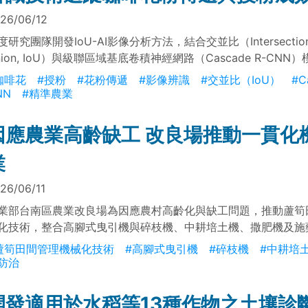
26/06/12
度研究團隊開發IoU-AI影像分析方法，結合交並比（Intersection 
nion, IoU）與級聯區域基底卷積神經網路（Cascade R-CNN
啡花的花粉傳遞與授粉成功狀態，以協助更精準掌握咖啡開花期
咖啡花
#授粉
#花粉傳遞
#影像辨識
#交並比（IoU）
#C
。
NN
#精準農業
因應農業高齡缺工 改良場推動一貫化
業
26/06/11
業部台南區農業改良場為因應農村高齡化與缺工問題，推動蘆筍
化技術，整合高腳式曳引機與碎枝機、中耕培土機、撒肥機及施
，建立一貫化省工管理模式。該技術可應用於母莖更新、肥培管
蘆筍田間管理機械化技術
#高腳式曳引機
#碎枝機
#中耕培
治等作業，減少人力需求，提升作業效率與管理一致性，協助蘆
防治
化、標準化及永續發展方向邁進。
開發適用於水稻等13種作物之土壤診斷