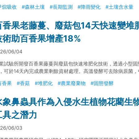
現約3%之年增趨勢。進一步分析指出，降雨量減少與土壤含水
甲烷吸收
#森林土壤
#長期監測
#降雨變化
#土壤含水量
體擴散能力，促進甲烷進入土壤並被氧化，為影響甲烷吸收變化
子。
百香果老藤蔓、廢菇包14天快速變堆
技術助百香果增產18%
26/06/04
業試驗所開發百香果藤蔓與廢菇包快速堆肥化技術，透過小型固
，可於14天內完成農業剩餘資材處理。高溫發酵可去除病原菌，
有益微生物生成。試驗顯示，發酵產品可作為栽培介質及追肥使
百香果
#香菇
#堆肥化
#農業廢棄物
#固態發酵
果產量18%，並促進農業廢棄物循環利用與永續發展。
水象鼻蟲具作為入侵水生植物花藺生
工具之潛力
26/06/03