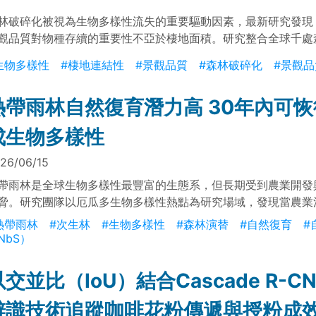
林破碎化被視為生物多樣性流失的重要驅動因素，最新研究發現
觀品質對物種存續的重要性不亞於棲地面積。研究整合全球千處
與近2千種鳥類資料，結果顯示周邊樹木覆蓋可顯著提升鳥類多
生物多樣性
#棲地連結性
#景觀品質
#森林破碎化
#景觀品
積森林碎片中的效益最為明顯。
熱帶雨林自然復育潛力高 30年內可
成生物多樣性
26/06/15
帶雨林是全球生物多樣性最豐富的生態系，但長期受到農業開發
脅。研究團隊以厄瓜多生物多樣性熱點為研究場域，發現當農業
近原始森林仍存在時，次生林可於約30年內恢復超過九成的物
熱帶雨林
#次生林
#生物多樣性
#森林演替
#自然復育
#
豐度，展現熱帶雨林高度的自然復育潛力。
NbS）
以交並比（IoU）結合Cascade R-C
辨識技術追蹤咖啡花粉傳遞與授粉成