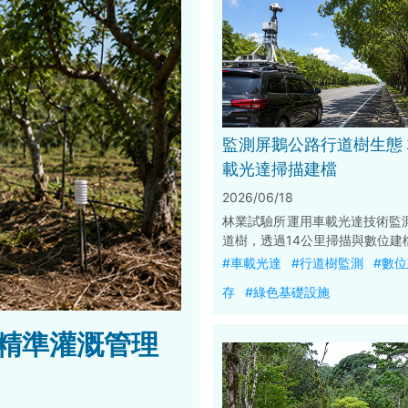
監測屏鵝公路行道樹生態
載光達掃描建檔
2026/06/18
林業試驗所運用車載光達技術監
道樹，透過14公里掃描與數位建
化生長資料庫。研究顯示車載光
#車載光達
#行道樹監測
#數
與高效率，可量測樹高、胸高
存
#綠色基礎設施
構，協助掌握樹木生長、碳吸存
況，並作為未來公路防災、都市
基礎設施調適的重要依據。
精準灌溉管理