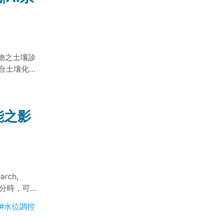
物之土壤診
合土壤化學
進行診斷與改
0%以上，可
能之影
arch,
公分時，可有
農地甚至可
#水位調控
管理與耕作