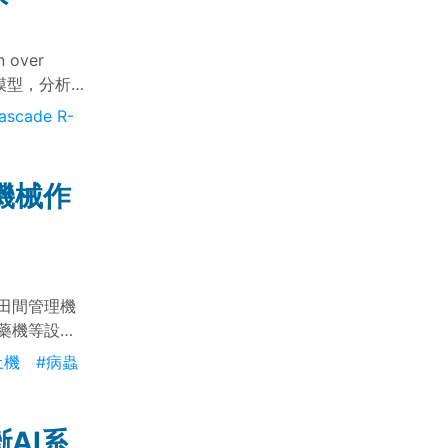
over
）模型，分析
與授粉效
ascade R-
機械作
田間管理機
藥機等設
理及病蟲害
土機
#病蟲
筍產業朝省
AI系