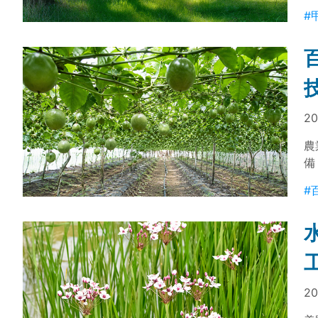
呈
#
氣
因
20
農
備
助
#
香
20