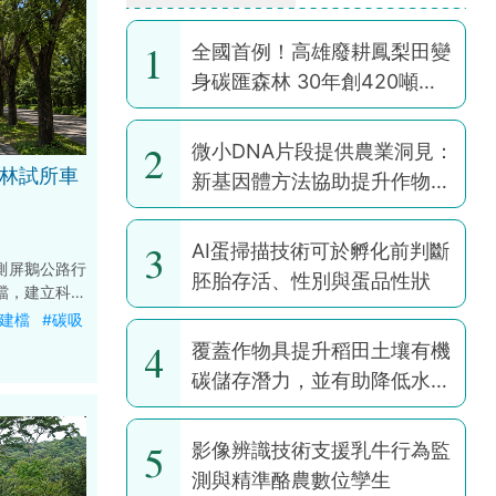
1
全國首例！高雄廢耕鳳梨田變
身碳匯森林 30年創420噸碳
權
2
微小DNA片段提供農業洞見：
 林試所車
新基因體方法協助提升作物韌
性
3
AI蛋掃描技術可於孵化前判斷
測屏鵝公路行
胚胎存活、性別與蛋品性狀
檔，建立科學
達具備高精度
位建檔
#碳吸
直徑及3D結
4
覆蓋作物具提升稻田土壤有機
效益與健康狀
碳儲存潛力，並有助降低水稻
林管理及綠色
耕作全球暖化潛勢
5
影像辨識技術支援乳牛行為監
測與精準酪農數位孿生