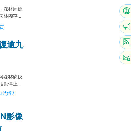
，森林周邊
森林殘存棲
樣性，且在小
質
恢復逾九
與森林砍伐
活動停止且
種豐富度與個
自然解方
NN影像
效