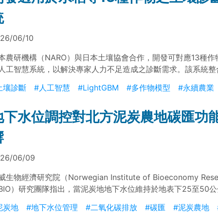
統
26/06/10
本農研機構（NARO）與日本土壤協會合作，開發可對應13種作
人工智慧系統，以解決專家人力不足造成之診斷需求。該系統整
、物理性與營農資料，並採用LightGBM模型於有限資料條件下
土壤診斷
#人工智慧
#LightGBM
#多作物模型
#永續農業
建議生成。驗證結果顯示，於13種作物中與專家判斷一致率達9
用於提升土壤管理效率並支援永續農業發展。
地下水位調控對北方泥炭農地碳匯功
響
26/06/09
生物經濟研究院（Norwegian Institute of Bioeconomy Rese
IBIO）研究團隊指出，當泥炭地地下水位維持於地表下25至50
降低微生物分解作用與二氧化碳排放；在北方高緯度地區，部分
泥炭地
#地下水位管理
#二氧化碳排放
#碳匯
#泥炭農地
碳排放源轉為淨吸收二氧化碳之碳匯。研究顯示，透過地下水位