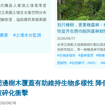
動式機器人量測土壤電導度
建立果園土壤含水量空間分布
間解析度，協助農民掌握果園
別只種樹，更要種森林：
性提升生態功能與森林韌
慧農業
#土壤水分監測
2026/06/17
全球正推動大規模植樹行動以因
但研究指出，單一樹種造林可能
有限且抗逆性較低的森林。美國
#生物多樣性
#森林復育
#樹
長期實驗發現，多樹種混合造林
態韌性
#自然解方（NbS）
#
物多樣性、碳儲存能力與生態韌
周邊樹木覆蓋有助維持生物多樣性 降
破碎化衝擊
26/06/16