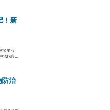
量下降可提升
的關鍵驅動
肥！新
態發酵設
中溫階段有
用，提升百
物防治