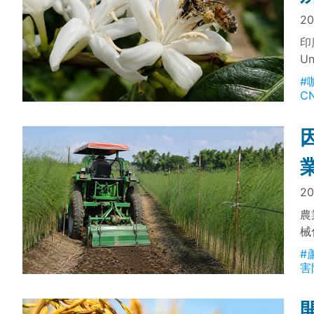
20
印
U
咖
#
率
C
20
農
械
備
#
防
害
工