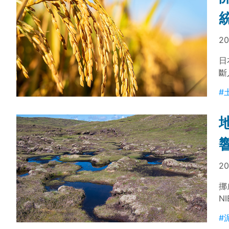
20
日
斷
性
#
善
應
20
挪威
N
效
#
由