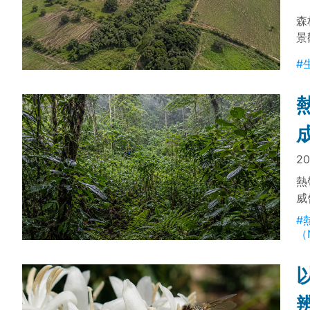
森
景
地
#
面
20
熱
威
鄰
#
體
（