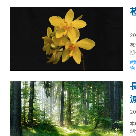
方
20
苞
期
具
#
物
20
本
測