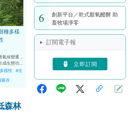
6
創新平台／乾式厭氧醱酵 助
畜牧場淨零
樹種多樣
性
訂閱電子報
應氣候變遷，
形成生態功能
立即訂閱
研究團隊透過
種多樣性
#生
有助於提升生
碳吸存
性。
低森林