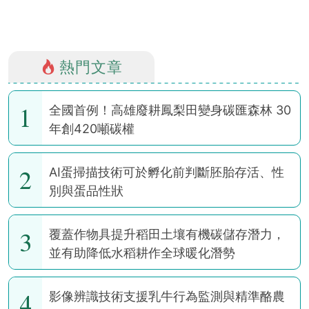
熱門文章
1
全國首例！高雄廢耕鳳梨田變身碳匯森林 30
年創420噸碳權
2
AI蛋掃描技術可於孵化前判斷胚胎存活、性
別與蛋品性狀
3
覆蓋作物具提升稻田土壤有機碳儲存潛力，
並有助降低水稻耕作全球暖化潛勢
4
影像辨識技術支援乳牛行為監測與精準酪農