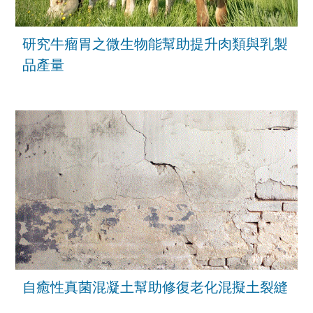
研究牛瘤胃之微生物能幫助提升肉類與乳製
品產量
自癒性真菌混凝土幫助修復老化混擬土裂縫