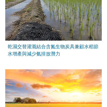
乾濕交替灌溉結合含氮生物炭具兼顧水稻節
水增產與減少氨排放潛力