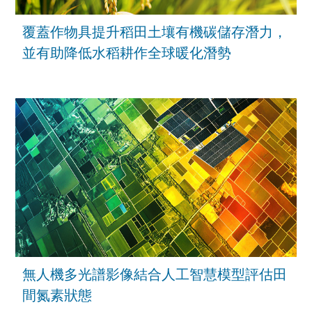
覆蓋作物具提升稻田土壤有機碳儲存潛力，
並有助降低水稻耕作全球暖化潛勢
無人機多光譜影像結合人工智慧模型評估田
間氮素狀態