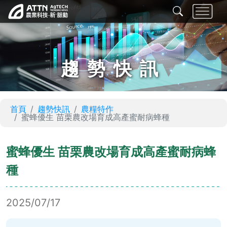
趨勢快訊
首頁
趨勢快訊
農糧特作
蜜蜂優生 苗栗農改場育成高產蜜耐病蜂種
蜜蜂優生 苗栗農改場育成高產蜜耐病蜂
種
2025/07/17