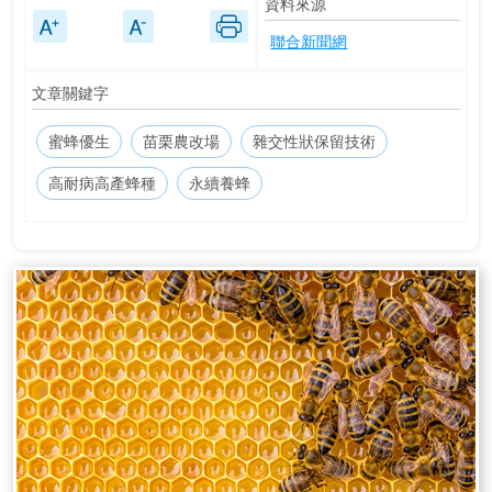
資料來源
聯合新聞網
文章關鍵字
蜜蜂優生
苗栗農改場
雜交性狀保留技術
高耐病高產蜂種
永續養蜂