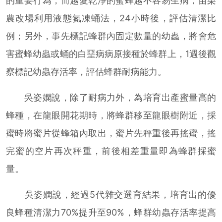
的重要行為，而越愛乾淨的蜜蜂越不容易生病，苗栗
農改場利用液態氮凍蛹法，24小時後，評估清潔比
例；另外，事先標記蜂群內固定數量的幼蟲，將會危
害蜜蜂幼蟲或蛹的白堊病病原接種於蜂群上，1週後觀
察標記幼蟲存活率，評估蜂群耐病能力。
吳姿嫻說，除了耐病力外，為培育出產蜜量高的
蜂種，在龍眼開花期時，將蜂群移至龍眼樹附近，採
蜜時將蜜片從蜂箱內取出，蜜片先秤重後再搖蜜，搖
完蜜的空片再次秤重，前後相差重量即為蜂群採蜜
量。
吳姿嫻說，經過5代雜交選育結果，培育出的優
良蜂種清潔力70%提升至90%，蜂群幼蟲存活率提高