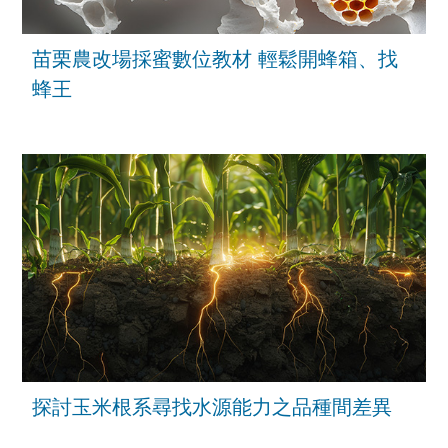
苗栗農改場採蜜數位教材 輕鬆開蜂箱、找
蜂王
探討玉米根系尋找水源能力之品種間差異