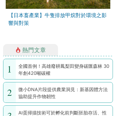
【日本畜產業】牛隻排放甲烷對於環境之影
響與對策
熱門文章
1
全國首例！高雄廢耕鳳梨田變身碳匯森林 30
年創420噸碳權
2
微小DNA片段提供農業洞見：新基因體方法
協助提升作物韌性
3
AI蛋掃描技術可於孵化前判斷胚胎存活、性