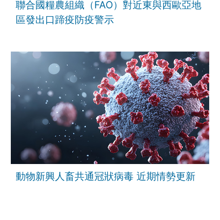
聯合國糧農組織（FAO）對近東與西歐亞地
區發出口蹄疫防疫警示
動物新興人畜共通冠狀病毒 近期情勢更新