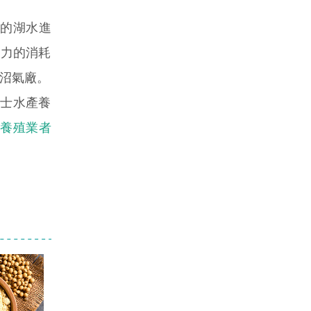
C的湖水進
電力的消耗
的沼氣廠。
瑞士水產養
魚養殖業者