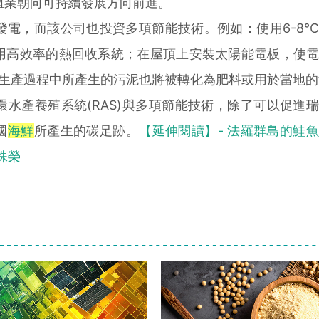
殖業朝向可持續發展方向前進。
，而該公司也投資多項節能技術。例如：使用6-8°
用高效率的熱回收系統；在屋頂上安裝太陽能電板，使
外，生產過程中所產生的污泥也將被轉化為肥料或用於當地
產養殖系統(RAS)與多項節能技術，除了可以促進
國
海鮮
所產生的碳足跡。
【延伸閱讀】- 法羅群島的鮭
殊榮