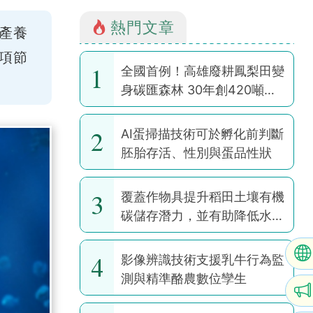
熱門文章
水產養
多項節
1
全國首例！高雄廢耕鳳梨田變
身碳匯森林 30年創420噸碳
權
2
AI蛋掃描技術可於孵化前判斷
胚胎存活、性別與蛋品性狀
3
覆蓋作物具提升稻田土壤有機
碳儲存潛力，並有助降低水稻
耕作全球暖化潛勢
4
影像辨識技術支援乳牛行為監
測與精準酪農數位孿生