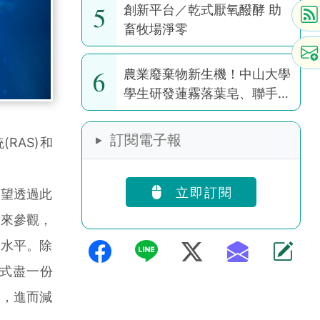
5
創新平台／乾式厭氧醱酵 助
畜牧場淨零
6
農業廢棄物新生機！中山大學
學生研發蓮霧落葉皂、聯手果
園推醜芭樂茶包
訂閱電子報
RAS)和
立即訂閱
希望透過此
式來參觀，
高水平。除
式盡一份
式，進而減