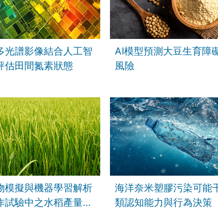
多光譜影像結合人工智
AI模型預測大豆生育障
評估田間氮素狀態
風險
物模擬與機器學習解析
海洋奈米塑膠污染可能
作試驗中之水稻產量差
類認知能力與行為決策