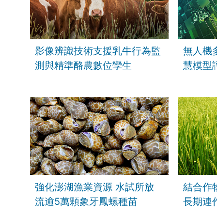
影像辨識技術支援乳牛行為監
無人機
測與精準酪農數位孿生
慧模型
強化澎湖漁業資源 水試所放
結合作
流逾5萬顆象牙鳳螺種苗
長期連
距