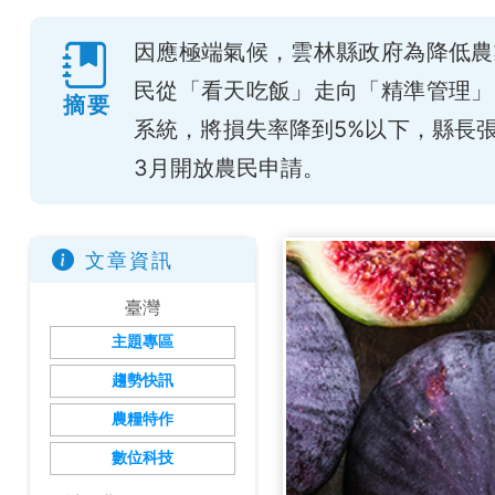
因應極端氣候，雲林縣政府為降低農
民從「看天吃飯」走向「精準管理」
摘要
系統，將損失率降到5%以下，縣長
3月開放農民申請。
文章資訊
臺灣
主題專區
趨勢快訊
農糧特作
數位科技