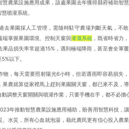
智慧農業設施應用成果，該處果園去年獲得縣府補助智
智慧噴灌系統。
去果園採人工管理，需隨時駐守農場判斷天氣，不敢
遠端掌握果園環境、控制天窗與
灌溉系統
，既省時省力
去果品損失率常超過15%，遇到極端降雨，甚至會全軍
5%以下。
物，每天需要照射陽光6小時，但若遇雨即容易損失，
，果農就算從家裡馬上趕到果園關天窗，都已來不及，
自動調整天窗開關與噴灌作業，只要手機在手，都不必擔
23年推動智慧農業設施應用補助，盼善用智慧科技，
災、水災，所有心血就泡湯，藉此農民更有信心投入農