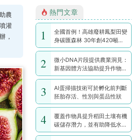
熱門文章
助農
噴灌
1
全國首例！高雄廢耕鳳梨田變
辦，
身碳匯森林 30年創420噸碳
權
2
微小DNA片段提供農業洞見：
新基因體方法協助提升作物韌
性
3
AI蛋掃描技術可於孵化前判斷
胚胎存活、性別與蛋品性狀
4
覆蓋作物具提升稻田土壤有機
碳儲存潛力，並有助降低水稻
耕作全球暖化潛勢