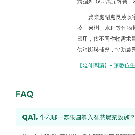
續編列1500萬元經費
農業處副處長蔡耿宇表
菜、果樹、水稻等作物
應用，依不同作物需求
供診斷與輔導，協助農
【延伸閱讀】- 讓數位
FAQ
斗六哪一處果園導入智慧農業設施