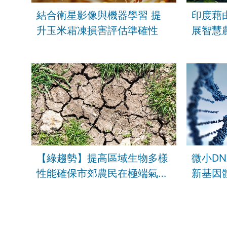
結合衛星影像與機器學習 提
印度藉
升玉米霜凍損害評估準確性
展智慧
【綠趨勢】提高區域生物多樣
微小D
性能確保市郊農民在極端氣候
新基因
中穩定獲益
性