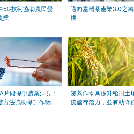
由5G技術協助農民發
邁向臺灣茶產業3.0之
農業
機
NA片段提供農業洞見：
覆蓋作物具提升稻田土
體方法協助提升作物韌
碳儲存潛力，並有助降
耕作全球暖化潛勢