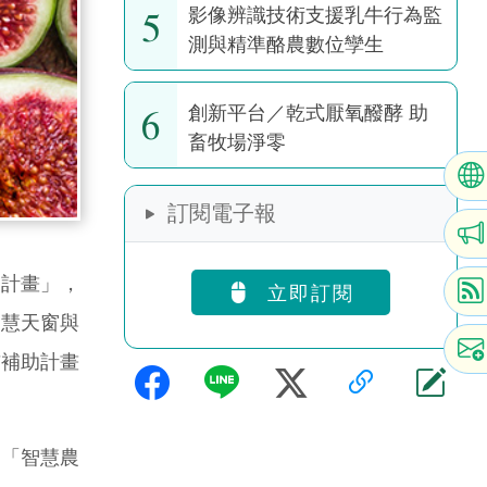
5
影像辨識技術支援乳牛行為監
測與精準酪農數位孿生
6
創新平台／乾式厭氧醱酵 助
畜牧場淨零
訂閱電子報
助計畫」，
立即訂閱
智慧天窗與
布補助計畫
「智慧農