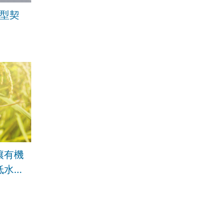
轉型契
壤有機
低水稻