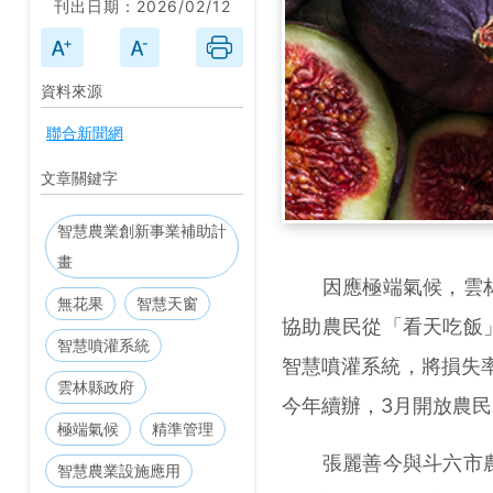
刊出日期：2026/02/12
資料來源
聯合新聞網
文章關鍵字
智慧農業創新事業補助計
畫
因應極端氣候，雲林
無花果
智慧天窗
協助農民從「看天吃飯
智慧噴灌系統
智慧噴灌系統，將損失
雲林縣政府
今年續辦，3月開放農
極端氣候
精準管理
張麗善今與斗六市農
智慧農業設施應用