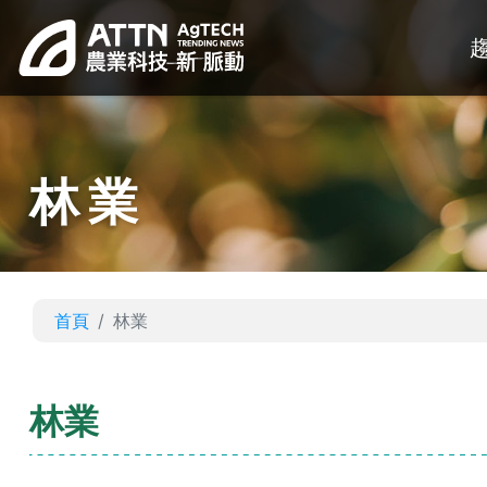
林業
首頁
林業
林業