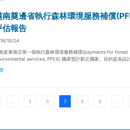
題的合作和協調對話，並為森林問題的有效應對提供包含經濟、
，與全球企業及環保領袖共同制訂「全球森林復育計劃」，聯手
角的全面整合建議。
於COP21舉辦之前，就於2015年9月與全球知名企業一齊簽署「
越南奠邊省執行森林環境服務補償(PFE
」倡議，率先取得全球性氣候協議，共同承諾對抗氣候變遷。 APP深耕台灣,
園推廣你用紙,我種樹的觀念 APP/提供 不僅呼應全球議題，APP也深耕在
評估報告
永續發展，連續幾年支持台灣永續能源研究基金會舉辦的全台國
變遷繪畫比賽」，同時偕手珍古德協會合作「綠拇指計畫」，在
16/10/24
你用紙、我種樹」的觀念，期盼在大眾心中埋下環保種子及喚醒
南是東南亞第一個執行森林環境服務補償(payments for forest
。
nvironmental services, PFES) 國家型計劃之國家。目的是
有效果且高效率成果之生態系統。 在越南奠邊省實施PFES之結
際
透過PFES利益分享的過程在當地概念化，及影響當地對公平性
現當地對於公平性的認知會依據不同的PFES執行單位而有所不
境的差異如種族和地理環境，會影響PFES支付的費用及執行PF
然PFES政策包括公平分配的考量(是根據K-係數的公式來制定)
頗有複雜度和缺乏數據之狀況下，而使其未能被適當的實施。在
...
5
6
7
8
9
...
現此方式有所缺失。如資訊不流通、缺乏權利和責任的認知，及
服務(ecosystem service, ES)之提供者未參與決策制定的過
是不公平且消極的。本研究建議，需改善與當地生態系統服務之
通模式，並將資訊建立雙向流通的申訴處理制度。使當地民眾能