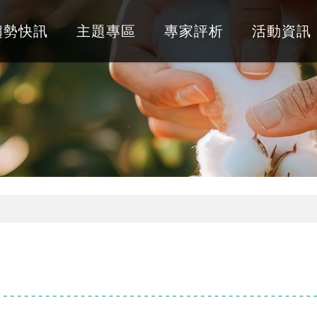
趨勢快訊
主題專區
專家評析
活動資訊