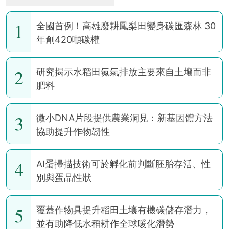
1
全國首例！高雄廢耕鳳梨田變身碳匯森林 30
年創420噸碳權
2
研究揭示水稻田氮氣排放主要來自土壤而非
肥料
3
微小DNA片段提供農業洞見：新基因體方法
協助提升作物韌性
4
AI蛋掃描技術可於孵化前判斷胚胎存活、性
別與蛋品性狀
5
覆蓋作物具提升稻田土壤有機碳儲存潛力，
並有助降低水稻耕作全球暖化潛勢