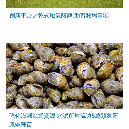
創新平台／乾式厭氧醱酵 助畜牧場淨零
強化澎湖漁業資源 水試所放流逾5萬顆象牙
鳳螺種苗