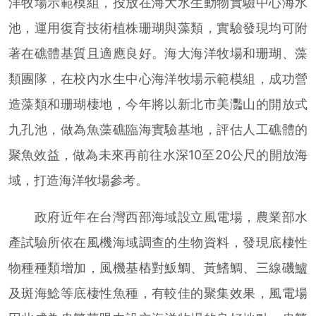
洋牧場示範模組，投放在海大水生動物實驗中心海水
池，運用復育技術植株珊瑚與藻類，實驗發現均可附
著在礁體基質且適應良好。海大海洋牧場和珊瑚、藻
類團隊，在校內水生中心海洋牧場示範模組，成功營
造藻類和珊瑚棲地，今年將以新北市美灩山的開放式
九孔池，做為魚藻礁臨海實驗基地，評估人工礁體的
聚魚效益，做為未來再前往水深10至20公尺的開放海
域，打造海洋牧場參考。
政府近年在台灣西部海域設立風電場，農業部水
產試驗所依在風機海域調查的生物資料，發現底棲性
物種種類增加，風機基樁對魬鯛、黃鰭鯛、三線磯鱸
及斑海鯰等底棲性魚種，有較佳的聚集效果，風電場