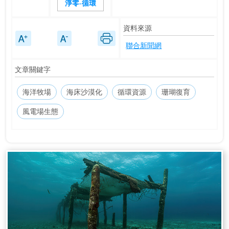
淨零-循環
資料來源
聯合新聞網
文章關鍵字
海洋牧場
海床沙漠化
循環資源
珊瑚復育
風電場生態