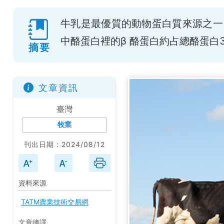
牛乳是最優質的動物蛋白質來源之一
中酪蛋白裡的β 酪蛋白約占總酪蛋白36
摘要
文章資訊
臺灣
牧業
刊出日期：2024/08/12
資料來源
TATM農業技術交易網
文章摘譯