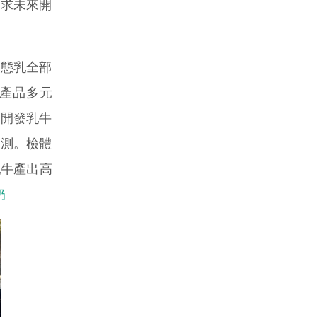
力求未來開
液態乳全部
產品多元
所開發乳牛
檢測。檢體
乳牛產出高
奶