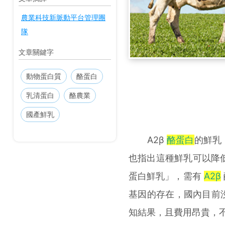
農業科技新脈動平台管理團
隊
文章關鍵字
動物蛋白質
酪蛋白
乳清蛋白
酪農業
國產鮮乳
A2β
酪蛋白
的鮮乳
也指出這種鮮乳可以降低
蛋白鮮乳」，需有
A2β
基因的存在，國內目前
知結果，且費用昂貴，