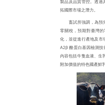
製品及品質管控。透過
拓國際市場之潛力。
畜試所強調，為預先因
零關稅，預期對臺灣的
化，並從進行產地及市
A2β 酪蛋白基因檢測
內容包括牛隻血液、生
附加價值的特色國產鮮