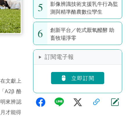
5
影像辨識技術支援乳牛行為監
測與精準酪農數位孿生
6
創新平台／乾式厭氧醱酵 助
畜牧場淨零
訂閱電子報
立即訂閱
。在文獻上
A2β 酪
證明來辨認
數月才能得