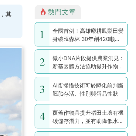
熱門文章
，其
1
全國首例！高雄廢耕鳳梨田變
身碳匯森林 30年創420噸碳
權
2
微小DNA片段提供農業洞見：
新基因體方法協助提升作物韌
性
3
AI蛋掃描技術可於孵化前判斷
胚胎存活、性別與蛋品性狀
4
覆蓋作物具提升稻田土壤有機
碳儲存潛力，並有助降低水稻
耕作全球暖化潛勢