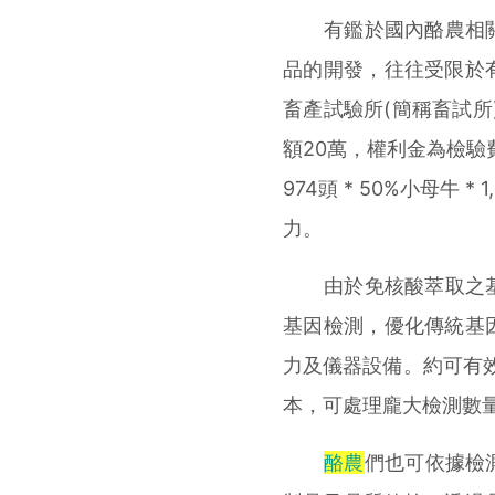
有鑑於國內酪農相關
品的開發，往往受限於
畜產試驗所(簡稱畜試所
額20萬，權利金為檢驗費
974頭 * 50%小母牛 
力。
由於免核酸萃取之基
基因檢測，優化傳統基
力及儀器設備。約可有效
本，可處理龐大檢測數
酪農
們也可依據檢