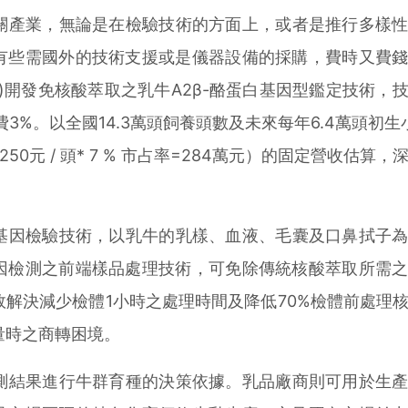
產業，無論是在檢驗技術的方面上，或者是推行多樣性
有些需國外的技術支援或是儀器設備的採購，費時又費
)開發免核酸萃取之乳牛A2β-酪蛋白基因型鑑定技術，
3%。以全國14.3萬頭飼養頭數及未來每年6.4萬頭初生小
* 1,250元 / 頭* 7 % 市占率=284萬元）的固定營收估算
因檢驗技術，以乳牛的乳樣、血液、毛囊及口鼻拭子為
因檢測之前端樣品處理技術，可免除傳統核酸萃取所需
解決減少檢體1小時之處理時間及降低70%檢體前處理
量時之商轉困境。
測結果進行牛群育種的決策依據。乳品廠商則可用於生