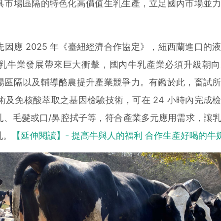
具市場區隔的特色化高價值生乳生產，立足國內市場並
應 2025 年《臺紐經濟合作協定》，紐西蘭進口的
乳牛業發展帶來巨大衝擊，國內牛乳產業必須升級朝向
場區隔以及輔導酪農提升產業競爭力。有鑑於此，畜試
技術及免核酸萃取之基因檢驗技術，可在 24 小時內完成
乳、毛髮或口/鼻腔拭子等，符合產業多元應用需求，讓
乳。
【延伸閱讀】- 提高牛與人的福利 合作生產好喝的牛