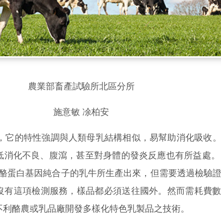
農業部畜產試驗所北區分所
施意敏 凃柏安
，它的特性強調與人類母乳結構相似，易幫助消化吸收
消化不良、腹瀉，甚至對身體的發炎反應也有所益處。「
酪蛋白基因純合子的乳牛所生產出來，但需要透過檢驗
沒有這項檢測服務，樣品都必須送往國外。然而需耗費
不利酪農或乳品廠開發多樣化特色乳製品之技術。