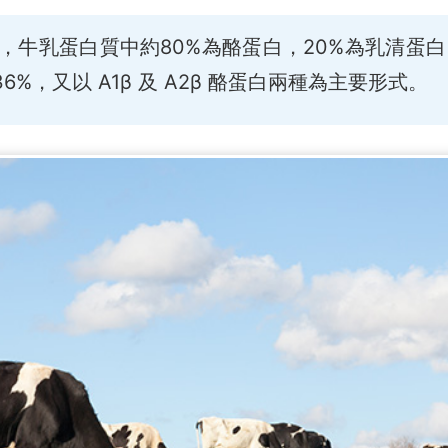
，牛乳蛋白質中約80%為酪蛋白，20%為乳清蛋白
%，又以 A1β 及 A2β 酪蛋白兩種為主要形式。