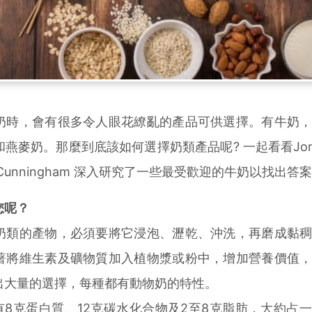
時，會有很多令人眼花繚亂的產品可供選擇。有牛奶，
麥奶。那麼到底該如何選擇奶類產品呢? 一起看看Jonath
ace E. Cunningham 深入研究了一些最受歡迎的牛奶以找出答
您呢？
類的產物，必須要將它浸泡、瀝乾、沖洗，再磨成黏稠
著將維生素及礦物質加入植物漿或粉中，增加營養價值
出大量的選擇，每種都有動物奶的特性。
8克蛋白質、12克碳水化合物及2至8克脂肪，大約占