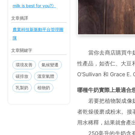
milk is best for you?》
文章摘譯
農業科技新脈動平台管理團
隊
文章關鍵字
當你去商店購買牛奶
性產品，如杏仁、大豆和燕
環境友善
氣候變遷
O’Sullivan 和 Gr
碳排放
溫室氣體
乳製奶
植物奶
哪種牛奶實際上最適合
若要把植物製成像奶
者乾燥後磨成粉末。接
用水稀釋，結果就會產
250毫升的牛奶含有