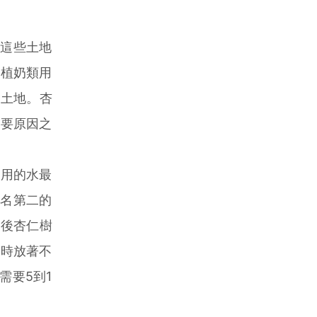
這些土地
種植奶類用
的土地。杏
主要原因之
用的水最
排名第二的
之後杏仁樹
耕時放著不
需要5到1