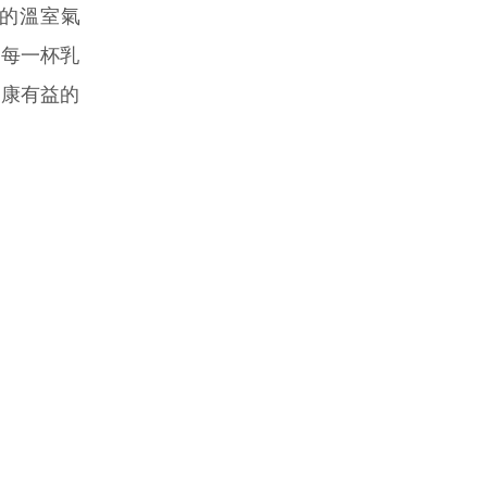
斤的溫室氣
說每一杯乳
健康有益的