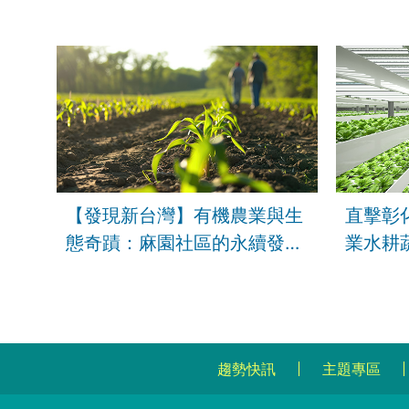
搶市｜FOCUS午間新聞 2026
在哪裡
有甚麼
【發現新台灣】有機農業與生
直擊彰
態奇蹟：麻園社區的永續發展
業水耕
之路
趨勢快訊
主題專區