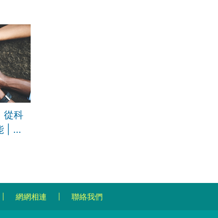
：從科
| 葉
網網相連
聯絡我們