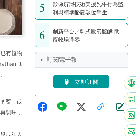
5
影像辨識技術支援乳牛行為監
測與精準酪農數位孿生
6
創新平台／乾式厭氧醱酵 助
畜牧場淨零
也有植物
訂閱電子報
an J.
案。
立即訂閱
的漿，或
，再調味，
一般成年人