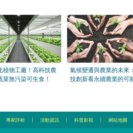
？又對農業水資源韌性
X ESG永續】
幫助？
化植物工廠！高科技農
氣候變遷與農業的未來
蔬菜無污染可生食！
技創新看永續農業的可能 
國楨特聘研究員
專家評析
活動資訊
科普影視
網站地圖