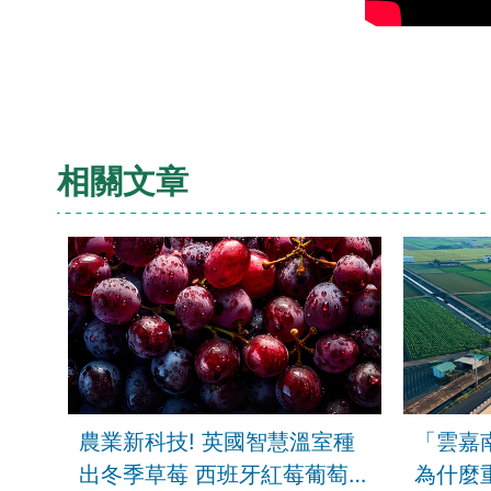
相關文章
農業新科技! 英國智慧溫室種
「雲嘉
出冬季草莓 西班牙紅莓葡萄
為什麼