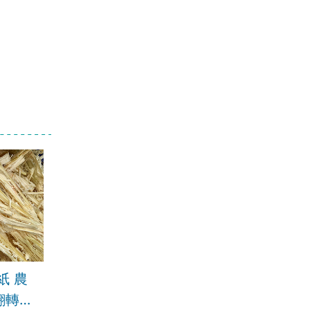
紙 農
翻轉中