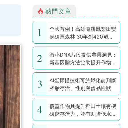
熱門文章
1
全國首例！高雄廢耕鳳梨田變
身碳匯森林 30年創420噸碳
權
2
微小DNA片段提供農業洞見：
新基因體方法協助提升作物韌
性
3
AI蛋掃描技術可於孵化前判斷
胚胎存活、性別與蛋品性狀
4
覆蓋作物具提升稻田土壤有機
碳儲存潛力，並有助降低水稻
耕作全球暖化潛勢