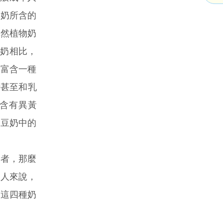
物奶所含的
天然植物奶
製奶相比，
奶富含一種
時甚至和乳
含有異黃
實豆奶中的
者，那麼
的人來說，
，這四種奶