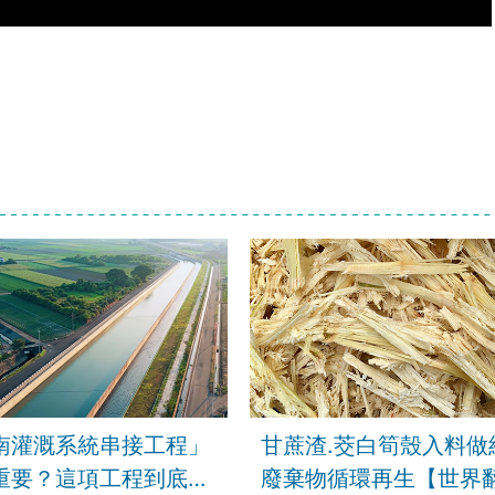
南灌溉系統串接工程」
甘蔗渣.茭白筍殼入料做
重要？這項工程到底難
廢棄物循環再生【世界