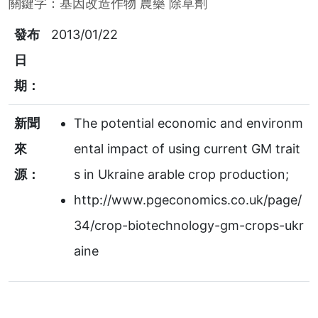
關鍵字：
基因改造作物
農藥
除草劑
發布
2013/01/22
日
期：
新聞
The potential economic and environm
來
ental impact of using current GM trait
源：
s in Ukraine arable crop production;
http://www.pgeconomics.co.uk/page/
34/crop-biotechnology-gm-crops-ukr
aine