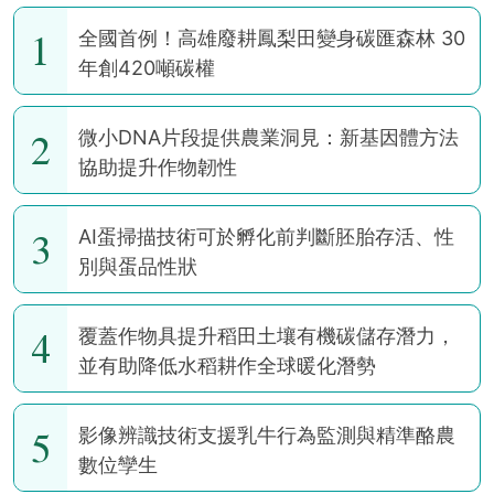
1
全國首例！高雄廢耕鳳梨田變身碳匯森林 30
年創420噸碳權
2
微小DNA片段提供農業洞見：新基因體方法
協助提升作物韌性
3
AI蛋掃描技術可於孵化前判斷胚胎存活、性
別與蛋品性狀
4
覆蓋作物具提升稻田土壤有機碳儲存潛力，
並有助降低水稻耕作全球暖化潛勢
5
影像辨識技術支援乳牛行為監測與精準酪農
數位孿生