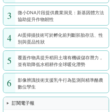
3
微小DNA片段提供農業洞見：新基因體方法
協助提升作物韌性
4
AI蛋掃描技術可於孵化前判斷胚胎存活、性
別與蛋品性狀
5
覆蓋作物具提升稻田土壤有機碳儲存潛力，
並有助降低水稻耕作全球暖化潛勢
6
影像辨識技術支援乳牛行為監測與精準酪農
數位孿生
訂閱電子報