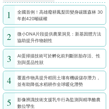
1
全國首例！高雄廢耕鳳梨田變身碳匯森林 30
年創420噸碳權
2
微小DNA片段提供農業洞見：新基因體方法
協助提升作物韌性
3
AI蛋掃描技術可於孵化前判斷胚胎存活、性
別與蛋品性狀
4
覆蓋作物具提升稻田土壤有機碳儲存潛力，
並有助降低水稻耕作全球暖化潛勢
5
影像辨識技術支援乳牛行為監測與精準酪農
數位孿生