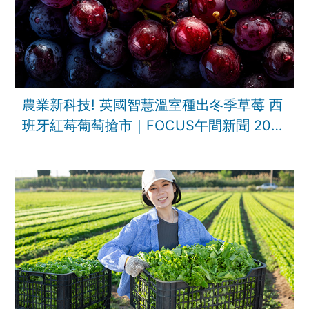
農業新科技! 英國智慧溫室種出冬季草莓 西
班牙紅莓葡萄搶市｜FOCUS午間新聞 202