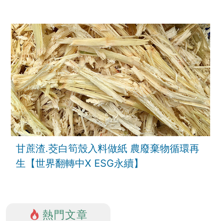
性有甚麼幫助？
甘蔗渣.茭白筍殼入料做紙 農廢棄物循環再
生【世界翻轉中X ESG永續】
熱門文章