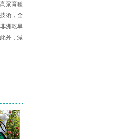
於為高粱育種
」技術，全
為非洲乾旱
。此外，減