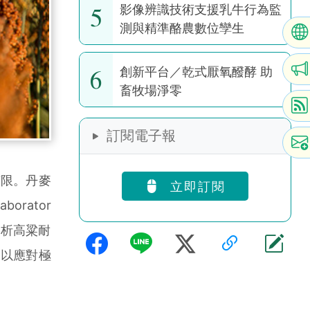
5
影像辨識技術支援乳牛行為監
測與精準酪農數位孿生
6
創新平台／乾式厭氧醱酵 助
畜牧場淨零
訂閱電子報
有限。丹麥
立即訂閱
orator
解析高粱耐
，以應對極