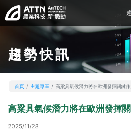
趨勢快訊
首頁
主題專區
高粱具氣候潛力將在歐洲發揮關鍵作
高粱具氣候潛力將在歐洲發揮關
2025/11/28