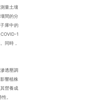
測量土壤
土壤間的分
種子庫中的
VID-1
倍。同時，
滲透壓調
著影響植株
現其營養成
特性。