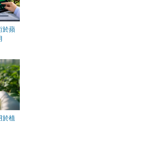
術於蘋
用
用於植