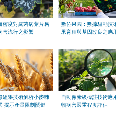
層密度對露菌病葉片易
數位果園：數據驅動技
病害流行之影響
果育種與基因改良之應
錄組學技術解析小麥穗
自動像素級標註技術應
異 揭示產量限制關鍵
物病害嚴重程度評估