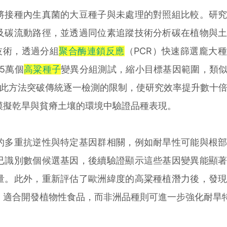
接種內生真菌的大豆種子與未處理的對照組比較。研究
及碳流動路徑，並透過同位素追蹤技術分析碳在植物與
」技術，透過分組
聚合酶連鎖反應
（PCR）快速篩選龐大
5萬個
高粱種子
變異分組測試，縮小目標基因範圍，類似CO
。此方法突破傳統逐一檢測的限制，使研究效率提升數十
模擬乾旱與貧瘠土壤的環境中驗證品種表現。
多重抗逆性與特定基因群相關，例如耐旱性可能與根部
已識別數個候選基因，後續驗證顯示這些基因變異能顯
量。此外，重新評估了歐洲緯度的高粱種植潛力後，發
）適合開發植物性食品，而非洲品種則可進一步強化耐旱