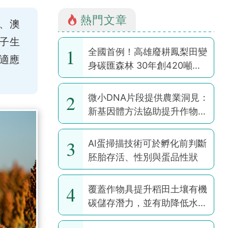
熱門文章
)、澳
種子生
1
全國首例！高雄廢耕鳳梨田變
適應
身碳匯森林 30年創420噸碳
權
2
微小DNA片段提供農業洞見：
新基因體方法協助提升作物韌
性
3
AI蛋掃描技術可於孵化前判斷
胚胎存活、性別與蛋品性狀
4
覆蓋作物具提升稻田土壤有機
碳儲存潛力，並有助降低水稻
耕作全球暖化潛勢