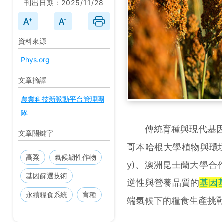
刊出日期：2025/11/28
資料來源
Phys.org
文章摘譯
農業科技新脈動平台管理團
隊
傳統育種與現代基因工
文章關鍵字
哥本哈根大學植物與環境科學
高粱
氣候韌性作物
y)、澳洲昆士蘭大學
基因篩選技術
逆性與營養品質的
基因
永續糧食系統
育種
端氣候下的糧食生產挑