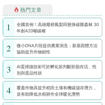
熱門文章
1
全國首例！高雄廢耕鳳梨田變身碳匯森林 30
年創420噸碳權
2
微小DNA片段提供農業洞見：新基因體方法
協助提升作物韌性
3
AI蛋掃描技術可於孵化前判斷胚胎存活、性
別與蛋品性狀
4
覆蓋作物具提升稻田土壤有機碳儲存潛力，
並有助降低水稻耕作全球暖化潛勢