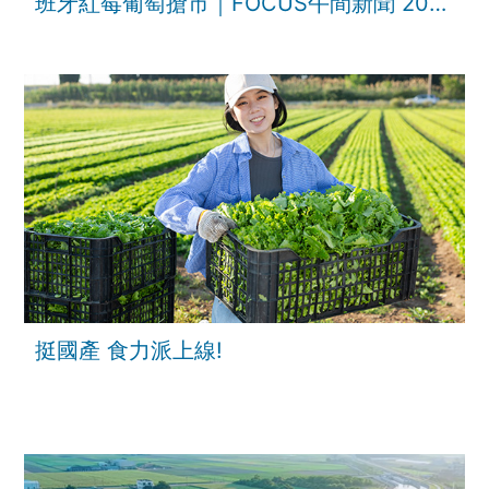
班牙紅莓葡萄搶市｜FOCUS午間新聞 202
挺國產 食力派上線!