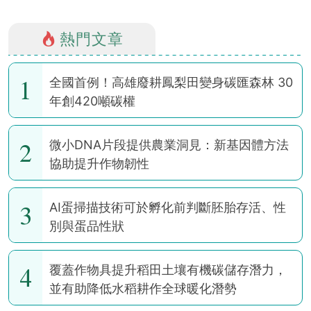
熱門文章
1
全國首例！高雄廢耕鳳梨田變身碳匯森林 30
年創420噸碳權
2
微小DNA片段提供農業洞見：新基因體方法
協助提升作物韌性
3
AI蛋掃描技術可於孵化前判斷胚胎存活、性
別與蛋品性狀
4
覆蓋作物具提升稻田土壤有機碳儲存潛力，
並有助降低水稻耕作全球暖化潛勢