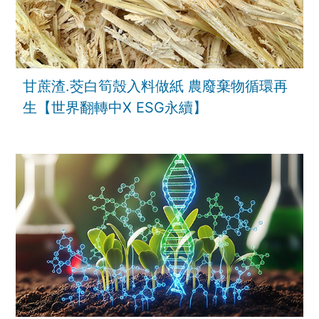
甘蔗渣.茭白筍殼入料做紙 農廢棄物循環再
生【世界翻轉中X ESG永續】