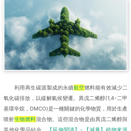
利用再生碳源製成的永續
航空
燃料能有效減少二
氧化碳排放，以緩解氣候變遷。異戊二烯醇(1,4-二甲
基環辛烷，DMCO)是一種關鍵的化學物質，用於生產
噴射
生物燃料
混合物。這些混合物是由異戊二烯醇與
其他化學品結合。
【延伸閱讀】- 【減量】植物來源