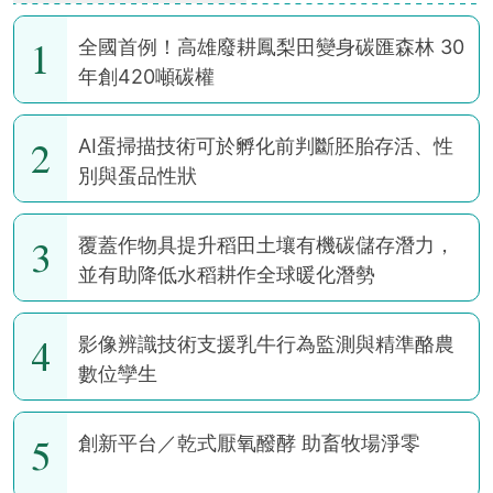
1
全國首例！高雄廢耕鳳梨田變身碳匯森林 30
年創420噸碳權
2
AI蛋掃描技術可於孵化前判斷胚胎存活、性
別與蛋品性狀
3
覆蓋作物具提升稻田土壤有機碳儲存潛力，
並有助降低水稻耕作全球暖化潛勢
4
影像辨識技術支援乳牛行為監測與精準酪農
數位孿生
5
創新平台／乾式厭氧醱酵 助畜牧場淨零