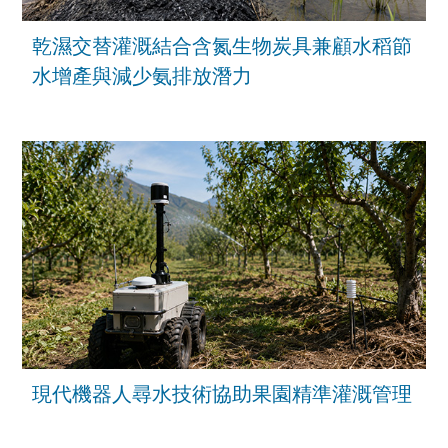
乾濕交替灌溉結合含氮生物炭具兼顧水稻節
水增產與減少氨排放潛力
現代機器人尋水技術協助果園精準灌溉管理