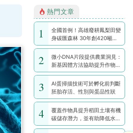
熱門文章
1
全國首例！高雄廢耕鳳梨田變
身碳匯森林 30年創420噸碳
權
2
微小DNA片段提供農業洞見：
新基因體方法協助提升作物韌
性
3
AI蛋掃描技術可於孵化前判斷
胚胎存活、性別與蛋品性狀
4
覆蓋作物具提升稻田土壤有機
碳儲存潛力，並有助降低水稻
耕作全球暖化潛勢