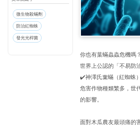
微生物殺蟎劑
防治紅蜘蛛
發光光桿菌
你也有葉蟎蟲蟲危機嗎
世界上公認的「不易防
✔️神澤氏葉蟎（紅蜘蛛
危害作物種類繁多，世
的影響。
面對木瓜農友最頭痛的害