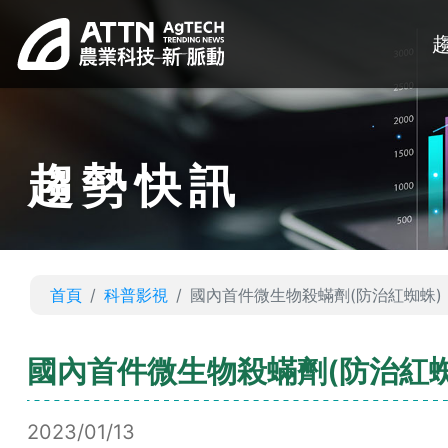
趨勢快訊
首頁
科普影視
國內首件微生物殺蟎劑(防治紅蜘蛛)
國內首件微生物殺蟎劑(防治紅蜘
2023/01/13