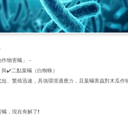
？
治作物害螨」－
）與✔️二點葉蟎（白蜘蛛）
代短、繁殖迅速，具強環境適應力，且葉蟎害蟲對木瓜作
螨，現在有解了❗️