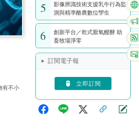
5
影像辨識技術支援乳牛行為監
測與精準酪農數位孿生
6
創新平台／乾式厭氧醱酵 助
畜牧場淨零
訂閱電子報
立即訂閱
物有不小