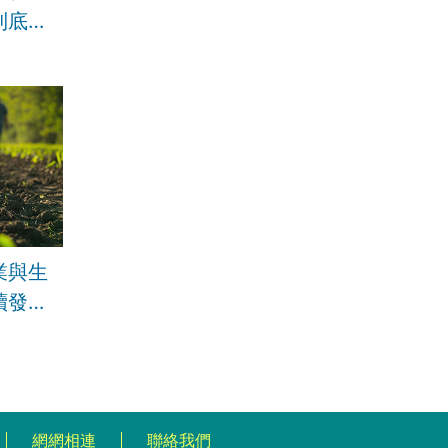
到底難
源韌性
業與生
續發展
網網相連
聯絡我們