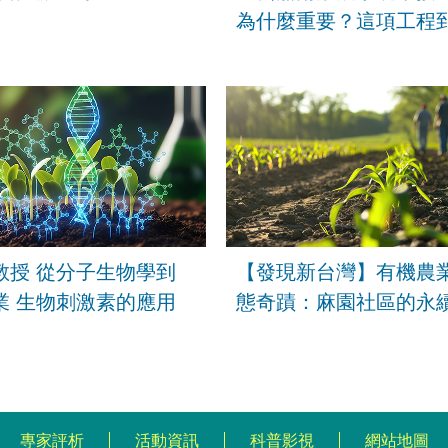
為什麼重要？這項工程
在哪裡？又對農業水資
有甚麼幫助？
教授 從分子生物學到
【發現新台灣】有機農
業 生物刺激素的應用
態奇蹟：麻園社區的永
之路
專家評析
活動資訊
科普影視
網站地圖