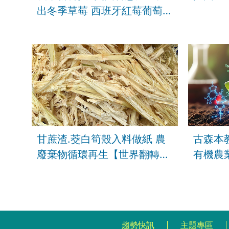
出冬季草莓 西班牙紅莓葡萄
搶市｜FOCUS午間新聞 2026
甘蔗渣.茭白筍殼入料做紙 農
古森本
廢棄物循環再生【世界翻轉中
有機農
X ESG永續】
趨勢快訊
主題專區