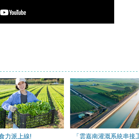
食力派上線!
「雲嘉南灌溉系統串接