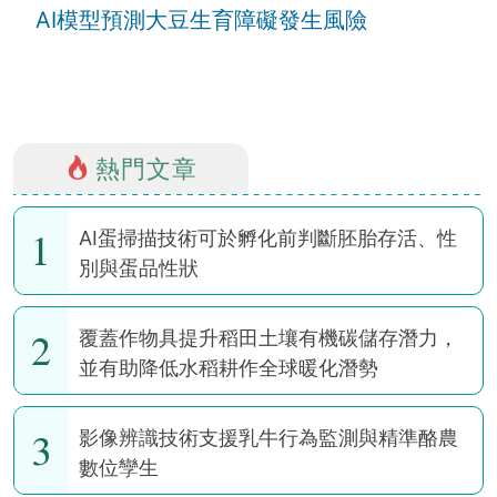
AI模型預測大豆生育障礙發生風險
熱門文章
1
AI蛋掃描技術可於孵化前判斷胚胎存活、性
別與蛋品性狀
2
覆蓋作物具提升稻田土壤有機碳儲存潛力，
並有助降低水稻耕作全球暖化潛勢
3
影像辨識技術支援乳牛行為監測與精準酪農
數位孿生