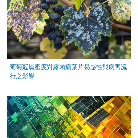
葡萄冠層密度對露菌病葉片易感性與病害流
行之影響