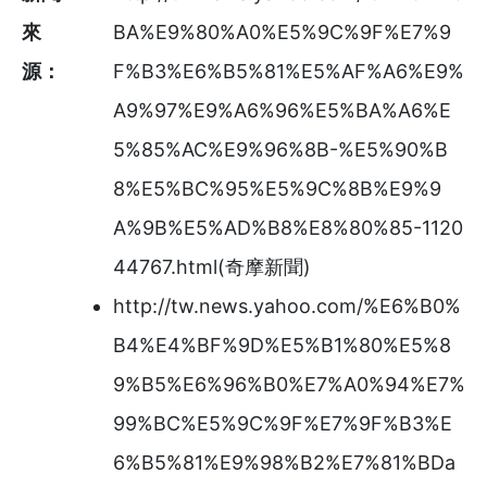
來
BA%E9%80%A0%E5%9C%9F%E7%9
源：
F%B3%E6%B5%81%E5%AF%A6%E9%
A9%97%E9%A6%96%E5%BA%A6%E
5%85%AC%E9%96%8B-%E5%90%B
8%E5%BC%95%E5%9C%8B%E9%9
A%9B%E5%AD%B8%E8%80%85-1120
44767.html(奇摩新聞)
http://tw.news.yahoo.com/%E6%B0%
B4%E4%BF%9D%E5%B1%80%E5%8
9%B5%E6%96%B0%E7%A0%94%E7%
99%BC%E5%9C%9F%E7%9F%B3%E
6%B5%81%E9%98%B2%E7%81%BDa