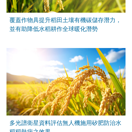
覆蓋作物具提升稻田土壤有機碳儲存潛力，
並有助降低水稻耕作全球暖化潛勢
多光譜衛星資料評估無人機施用矽肥防治水
稻稻熱病之效果