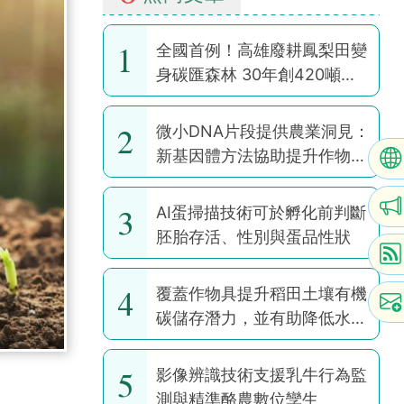
1
全國首例！高雄廢耕鳳梨田變
身碳匯森林 30年創420噸碳
權
2
微小DNA片段提供農業洞見：
新基因體方法協助提升作物韌
性
3
AI蛋掃描技術可於孵化前判斷
胚胎存活、性別與蛋品性狀
4
覆蓋作物具提升稻田土壤有機
碳儲存潛力，並有助降低水稻
耕作全球暖化潛勢
5
影像辨識技術支援乳牛行為監
測與精準酪農數位孿生