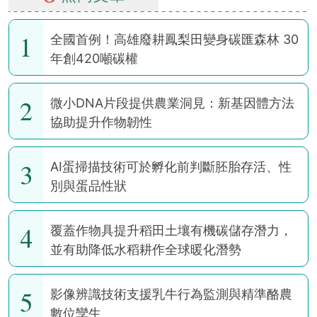
1
全國首例！高雄廢耕鳳梨田變身碳匯森林 30
年創420噸碳權
2
微小DNA片段提供農業洞見：新基因體方法
協助提升作物韌性
3
AI蛋掃描技術可於孵化前判斷胚胎存活、性
別與蛋品性狀
4
覆蓋作物具提升稻田土壤有機碳儲存潛力，
並有助降低水稻耕作全球暖化潛勢
5
影像辨識技術支援乳牛行為監測與精準酪農
數位孿生