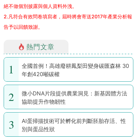
絕不做個別披露與個人資料外洩。
2.凡符合有效問卷填寫者，屆時將會寄送2017年產業分析報
告予以回饋致謝。
熱門文章
1
全國首例！高雄廢耕鳳梨田變身碳匯森林 30
年創420噸碳權
2
微小DNA片段提供農業洞見：新基因體方法
協助提升作物韌性
3
AI蛋掃描技術可於孵化前判斷胚胎存活、性
別與蛋品性狀